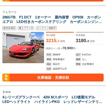
フェラーリ
296GTB F1 DCT 1オーナー 屋内保管 OP938 カーボン
エアロ LED付きカーボンステアリング カーボンエンジンカ
バー カーボンダッシュボード リフティング 20インチダイ
販売店保証
購入プラン付
オンライン相談可
ヤモンドカットAW 360カメラ フル電動シート
支払総額
本体価格
3215.
3180.
3
0
万円
万円
78,900
残価ローン
月々
円
年式
2023
年
走行
0.4
万km
車検
車検整備付
修復
なし
保証
保証付
整備
法定整備付
住所
滋賀県守山市
無
在庫確認・見積依頼
料
ＢＭＷ
4シリーズグランクーペ 420i Mスポーツ LCI後期モデル
LEDヘッドライト ハイラインPKG レッドレザーインテリ