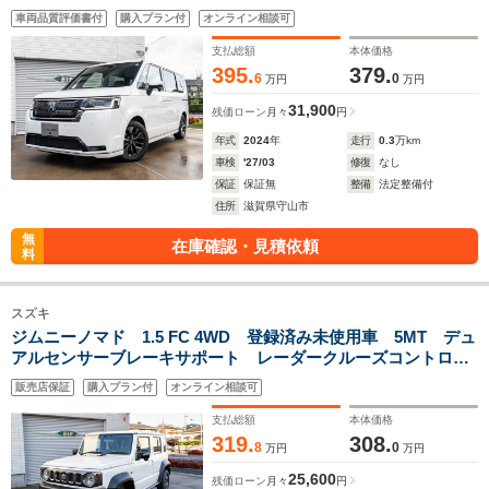
地デジ&ETC シートヒーター ホンダセンシング 8人乗り仕
車両品質評価書付
購入プラン付
オンライン相談可
様
支払総額
本体価格
395.
379.
6
0
万円
万円
31,900
残価ローン
月々
円
年式
2024
年
走行
0.3
万km
車検
'27/03
修復
なし
保証
保証無
整備
法定整備付
住所
滋賀県守山市
無
在庫確認・見積依頼
料
スズキ
ジムニーノマド 1.5 FC 4WD 登録済み未使用車 5MT デュ
アルセンサーブレーキサポート レーダークルーズコントロー
ル シートヒーター LEDヘッドライト フロアマット
販売店保証
購入プラン付
オンライン相談可
支払総額
本体価格
319.
308.
8
0
万円
万円
25,600
残価ローン
月々
円