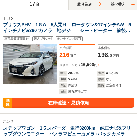
17
絞り込み
並べ替え
台
トヨタ
プリウスPHV 1.8 A 5人乗り ローダウン&17インチAW 9
インチナビ&360°カメラ 地デジ シートヒーター 前後ド
ラレコ
車両品質評価書付
購入プラン付
オンライン相談可
支払総額
本体価格
216
198.
0
万円
万円
16,500
残価ローン
月々
円
年式
2020
年
走行
4.8
万km
車検
'27/04
修復
なし
保証
保証無
整備
法定整備付
住所
滋賀県守山市
無
在庫確認・見積依頼
料
ホンダ
ステップワゴン 1.5 スパーダ 走行3200km 純正ナビ&フリ
ップダウンモニター パノラマビューカメラ+バックカメラ