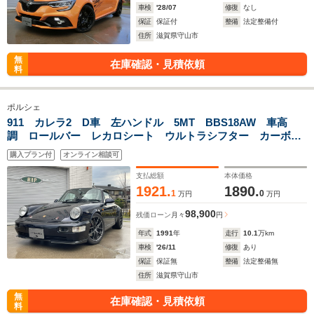
車検
'28/07
修復
なし
保証
保証付
整備
法定整備付
住所
滋賀県守山市
無
在庫確認・見積依頼
料
ポルシェ
911 カレラ2 D車 左ハンドル 5MT BBS18AW 車高
調 ロールバー レカロシート ウルトラシフター カーボン
ボンネット ダックテール 社外マフラー MOMOハンドル
購入プラン付
オンライン相談可
RS仕様Rバンパー
支払総額
本体価格
1921.
1890.
1
0
万円
万円
98,900
残価ローン
月々
円
年式
1991
年
走行
10.1
万km
車検
'26/11
修復
あり
保証
保証無
整備
法定整備無
住所
滋賀県守山市
無
在庫確認・見積依頼
料