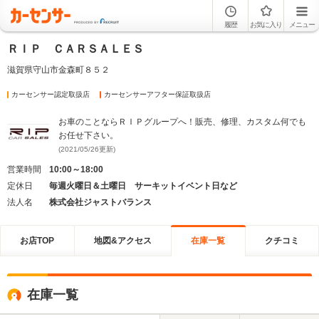
履歴
お気に入り
メニュー
ＲＩＰ ＣＡＲＳＡＬＥＳ
滋賀県守山市金森町８５２
カーセンサー認定取扱店
カーセンサーアフター保証取扱店
お車のことならＲＩＰグループへ！販売、修理、カスタム何でも
お任せ下さい。
(2021/05/26更新)
営業時間
10:00～18:00
定休日
毎週火曜日＆土曜日 サーキットイベント日など
法人名
株式会社ジャストバランス
お店TOP
地図&アクセス
在庫一覧
クチコミ
在庫一覧