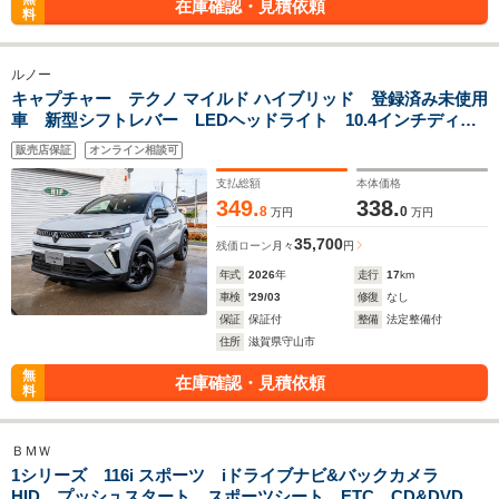
在庫確認・見積依頼
料
ルノー
キャプチャー テクノ マイルド ハイブリッド 登録済み未使用
車 新型シフトレバー LEDヘッドライト 10.4インチディス
プレイオーディオ Aカープレイ&Aオート ハンドルヒータ
販売店保証
オンライン相談可
ー アダプティブクルーズコントロール 新車保証継承
支払総額
本体価格
349.
338.
8
0
万円
万円
35,700
残価ローン
月々
円
年式
2026
年
走行
17
km
車検
'29/03
修復
なし
保証
保証付
整備
法定整備付
住所
滋賀県守山市
無
在庫確認・見積依頼
料
ＢＭＷ
1シリーズ 116i スポーツ iドライブナビ&バックカメラ
HID プッシュスタート スポーツシート ETC CD&DVD