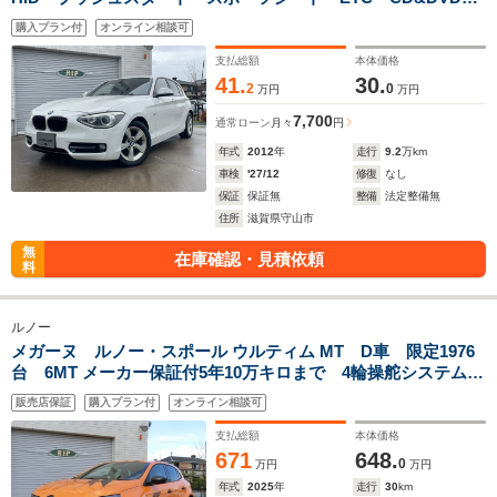
車検R9年12月まで
購入プラン付
オンライン相談可
支払総額
本体価格
41.
30.
2
0
万円
万円
7,700
通常ローン
月々
円
年式
2012
年
走行
9.2
万km
車検
'27/12
修復
なし
保証
保証無
整備
法定整備無
住所
滋賀県守山市
無
在庫確認・見積依頼
料
ルノー
メガーヌ ルノー・スポール ウルティム MT D車 限定1976
台 6MT メーカー保証付5年10万キロまで 4輪操舵システム
登録済み未使用車
販売店保証
購入プラン付
オンライン相談可
支払総額
本体価格
671
648.
0
万円
万円
年式
2025
年
走行
30
km