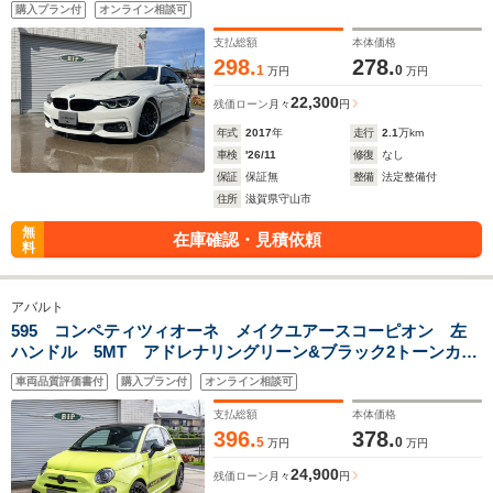
ア HUD ST車高調&ウエッズ19インチAW ブラックグリ
購入プラン付
オンライン相談可
ル インテリセーフティ ドラレコ Mミラーカバー
支払総額
本体価格
298.
278.
1
0
万円
万円
22,300
残価ローン
月々
円
年式
2017
年
走行
2.1
万km
車検
'26/11
修復
なし
保証
保証無
整備
法定整備付
住所
滋賀県守山市
無
在庫確認・見積依頼
料
アバルト
595 コンペティツィオーネ メイクユアースコーピオン 左
ハンドル 5MT アドレナリングリーン&ブラック2トーンカラ
ー レコモン イエローブレンボ ディスプレイオーディオ
車両品質評価書付
購入プラン付
オンライン相談可
ETC ハンドルスペーサー
支払総額
本体価格
396.
378.
5
0
万円
万円
24,900
残価ローン
月々
円