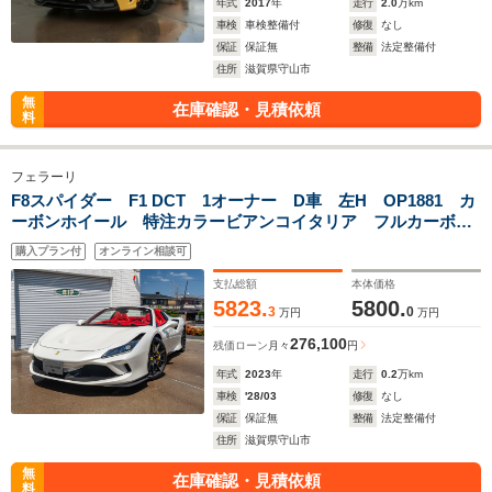
年式
2017
年
走行
2.0
万km
車検
車検整備付
修復
なし
保証
保証無
整備
法定整備付
住所
滋賀県守山市
無
在庫確認・見積依頼
料
フェラーリ
F8スパイダー F1 DCT 1オーナー D車 左H OP1881 カ
ーボンホイール 特注カラービアンコイタリア フルカーボン
OP リフティング デイトナレーシングシート 7年メンテ継
購入プラン付
オンライン相談可
承 屋内車庫保管
支払総額
本体価格
5823.
5800.
3
0
万円
万円
276,100
残価ローン
月々
円
年式
2023
年
走行
0.2
万km
車検
'28/03
修復
なし
保証
保証無
整備
法定整備付
住所
滋賀県守山市
無
在庫確認・見積依頼
料