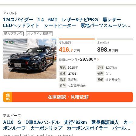
アバルト
124スパイダー 1.4 6MT レザー&ナビPKG 黒レザー
LEDヘッドライト シートヒーター 素地パーツスムージング
&ペイント ツィーター 地デジ ETC
購入プラン付
オンライン相談可
支払総額
本体価格
416.
398.
7
0
万円
万円
29,900
残価ローン
月々
円
年式
2018
年
走行
3.3
万km
車検
'27/01
修復
なし
保証
保証無
整備
法定整備付
住所
滋賀県守山市
無
在庫確認・見積依頼
料
アルピーヌ
A110 S D車&左ハンドル 走行492km 延長保証加入 カー
ボンルーフ カーボンリップ カーボンスポイラー パール
ナビ 屋内車庫保管 Aカープレイ&Aオート Bカメラ OP&