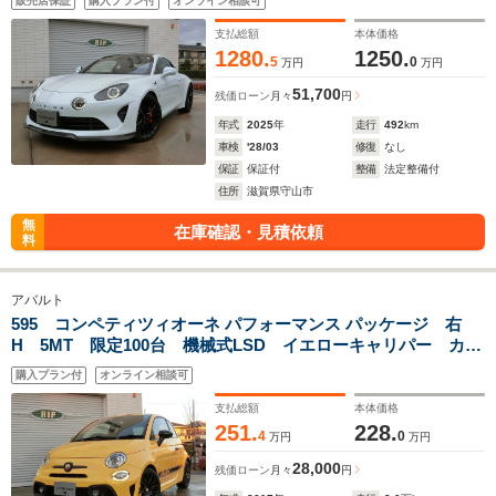
販売店保証
購入プラン付
オンライン相談可
カスタム220
支払総額
本体価格
1280.
1250.
5
0
万円
万円
51,700
残価ローン
月々
円
年式
2025
年
走行
492
km
車検
'28/03
修復
なし
保証
保証付
整備
法定整備付
住所
滋賀県守山市
無
在庫確認・見積依頼
料
アバルト
595 コンペティツィオーネ パフォーマンス パッケージ 右
H 5MT 限定100台 機械式LSD イエローキャリパー カー
ボンシート 17インチブラックAW ナビ&TV チェック柄ル
購入プラン付
オンライン相談可
ーフ
支払総額
本体価格
251.
228.
4
0
万円
万円
28,000
残価ローン
月々
円