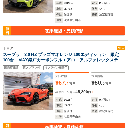
年式
2022
年
走行
2.5
万km
車検
'27/03
修復
なし
保証
保証無
整備
法定整備無
住所
滋賀県守山市
無
在庫確認・見積依頼
料
トヨタ
NEW
スープラ 3.0 RZ プラズマオレンジ 100エディション 限定
100台 MAX織戸カーボンフルエアロ アルファレックステー
ルライト カーボンミラーカバー カーボンナンバーステー
販売店保証
購入プラン付
オンライン相談可
前後ドラレコ 屋根下保管
支払総額
本体価格
967.
950.
4
0
万円
万円
45,300
残価ローン
月々
円
年式
2023
年
走行
0.4
万km
車検
'26/12
修復
なし
保証
保証付
整備
法定整備付
住所
滋賀県守山市
無
在庫確認・見積依頼