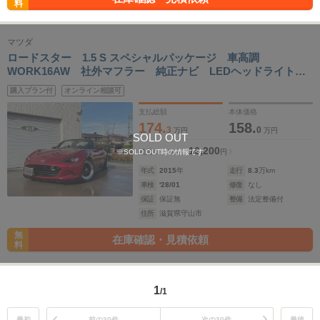
料
マツダ
ロードスター 1.5 S スペシャルパッケージ 車高調
WORK16AW 社外マフラー 純正ナビ LEDヘッドライト
タワーバー&ロールケージ
購入プラン付
オンライン相談可
支払総額
本体価格
174.
158.
3
0
万円
万円
SOLD OUT
16,200
※SOLD OUT時の情報です
残価ローン
月々
円
年式
2015
年
走行
8.3
万km
車検
'28/01
修復
なし
保証
保証無
整備
法定整備付
住所
滋賀県守山市
無
在庫確認・見積依頼
料
1
/1
最初
前の30件
次の30件
最後