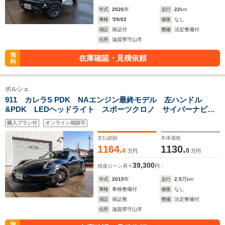
年式
2026
年
走行
22
km
車検
'29/02
修復
なし
保証
保証付
整備
法定整備付
住所
滋賀県守山市
無
在庫確認・見積依頼
料
ポルシェ
911 カレラS PDK NAエンジン最終モデル 左ハンドル
&PDK LEDヘッドライト スポーツクロノ サイバーナビ&
地デジ&Bカメラ 赤シートベルト ブラックレザー アルカン
購入プラン付
オンライン相談可
ターラルーフ 電格ミラー
支払総額
本体価格
1164.
1130.
6
0
万円
万円
39,300
残価ローン
月々
円
年式
2015
年
走行
2.5
万km
車検
車検整備付
修復
なし
保証
保証無
整備
法定整備付
住所
滋賀県守山市
無