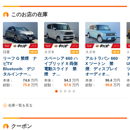
このお店の在庫
日産
スズキ
スズキ
ト
NEW
NEW
NEW
リーフ G 禁煙 ナ
スペーシア 660 ハ
アルトラパン 660
ア
ビTV
イブリッド X 両側
X ツートン 禁
U
Bluetooth デジ
電動スライド 禁
煙 ディスプレイ
タルインナー…
煙 ナ…
オーディオ…
本体：
74.6
万円
本体：
94.3
万円
本体：
96.4
万円
本
総額：
75.8
万円
総額：
97.8
万円
総額：
99.8
万円
総
在庫一覧を見る
クーポン