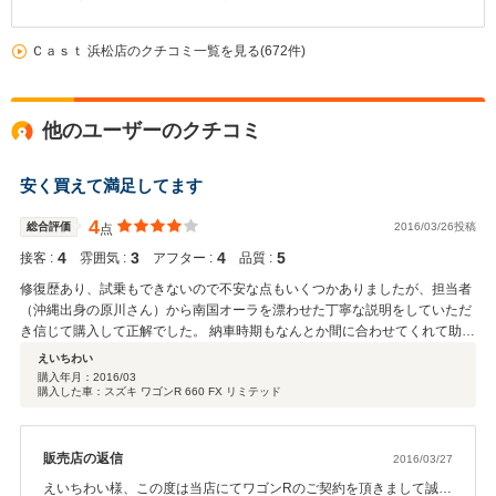
Ｃａｓｔ 浜松店のクチコミ一覧を見る(672件)
他のユーザーのクチコミ
安く買えて満足してます
4
総合評価
2016/03/26投稿
点
4
3
4
5
接客 :
雰囲気 :
アフター :
品質 :
修復歴あり、試乗もできないので不安な点もいくつかありましたが、担当者
（沖縄出身の原川さん）から南国オーラを漂わせた丁寧な説明をしていただ
き信じて購入して正解でした。 納車時期もなんとか間に合わせてくれて助か
りました。整備もしっかりされており、安心して乗ることができそうです。
えいちわい
ただ、お店の雰囲気についてはもうひと頑張り欲しいところです。来るお客
購入年月：
2016/03
購入した車：スズキ ワゴンR 660 FX リミテッド
さんに対して従業員全員が挨拶ができると活気もでて、お客としては安心で
きるような気がします。 まあ何より安く買えるので過剰なサービスを期待す
るのはお客のわがままかもしれませんが・・・。 とにかくいい車が安く買え
たことに大変満足しています。
販売店の返信
2016/03/27
えいちわい様、この度は当店にてワゴンRのご契約を頂きまして誠に