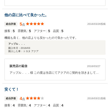
ありがとうございました！ また、このような高評価のクチコミをい
ただきましてとても感激でざいます！ えいちわい様に喜んでいただ
けたようで、弊社としても社員一同嬉しい限りでございます。 ま
他の店に比べて良かった。
た、この度は貴重なご意見をいただきまして有難うございます。 頂
いたご意見をもとに、今後は従業員のお客様に対する態度や、お電
5
総合評価
2016/03/26投稿
点
話の応対の仕方などを、徹底して改善していきたいと思います。 点
5
5
5
5
接客 :
検・車検等の機会がございましたら、ぜひまた弊社へお越しくださ
雰囲気 :
アフター :
品質 :
いませ。今後とも宜しくお願い致します。
機能も良く、他の店よりも安かったので良かったです。
アップル．．．
購入年月：
2016/03
購入した車：トヨタ アクア
販売店の返信
2016/03/27
アップル．．．様 この度は当店にてアクアのご契約を頂きまして誠
にありがとうございました！ 更には、オール5というとても高評価の
クチコミの投稿も心から御礼申し上げます！ アクアはとってもオシ
ャレなお車ですので、アップル．．．様にぴったりなお車です！ 御
安くて！
納車時にはできる限りお車を綺麗にさせて頂きました。 アップ
ル．．．様に御満足して頂き、私も大変うれしく思います！！ 今後
4
総合評価
2016/03/21投稿
点
もお車を大事にお乗り頂けると幸いです！ お車の事でご質問やご要
4
4
4
4
接客 :
望などございましたらお気軽にご連絡くださいませ☆ この度は本当
雰囲気 :
アフター :
品質 :