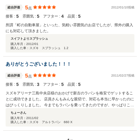
5
総合評価
2012/01/10投稿
点
5
5
4
5
接客 :
雰囲気 :
アフター :
品質 :
所謂「町の自動車屋」といった、気軽い雰囲気のお店でしたが、県外の購入
にも対応して頂きました。
スイフトよりスプラッシュ
購入年月：
2012/01
購入した車：スズキ スプラッシュ 1.2
ありがとうございました！！！
5
総合評価
2011/02/27投稿
点
5
3
5
5
接客 :
雰囲気 :
アフター :
品質 :
スズキアリーナ三島中央店様のおかげで新古のラパンを格安でゲットするこ
とに成功できました。 店員さんもみんな親切で、対応も本当に早かったのに
はびっくりしました。 今までもラパンを乗ってきたのですが、やっぱりこれ
からもラパンだとつくづく感じました。 これも縁なのかもしれません。 お
ちょーさん
店はごく普通なんですが、やっぱり親切で丁寧な対応が一番です。もちろん
購入年月：
2011/02
購入した車：スズキ アルトラパン 660 X
お店の雰囲気も良かったですよ！！ またこれからもよろしくお願いします。