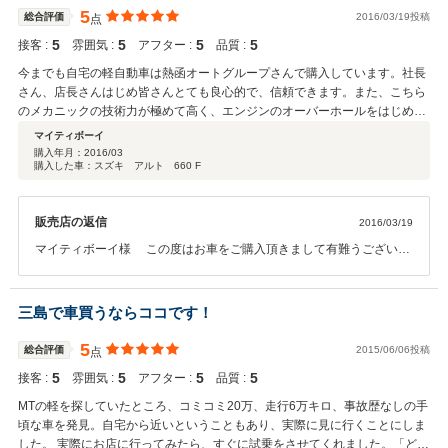
5
総合評価
2016/03/19投稿
点
5
5
5
5
接客 :
雰囲気 :
アフター :
品質 :
今までも自宅の軽自動車は熱函オートグループさんで購入しています。社長
さん、店長さんはじめ皆さんとても良心的で、信頼できます。また、こちら
のメカニックの技術力が極めて高く、エンジンのオーバーホールをはじめ、
いまどきのプラスチック系部品の脱着まで確実です。また車・バイクいじり
マイティボーイ
の好きな自分が、素人知識で、妻のワゴンRのCVTのオイル交換を依頼する
購入年月：
2016/03
購入した車：スズキ アルト 660 F
と、”10万km保障が無くなるから”とアドバイスしていただき不必要な整備は
しないで済みました。今回は、以前こちらで新車購入した通勤快速のkei5MT
が、走行31万ｋｍを超え、とうとうドライブシャフトがダメになったので、
販売店の返信
2016/03/19
アルト5MTに買い替えします。K6Aのkeiも走りがいい車でした。自宅のエコ
な普通車よりずーと楽しい車でした。スズキの車はエンジンが丈夫で燃費が
マイティボーイ様 この度はお車をご購入頂きまして有難うございま
良く通勤車には最適です。ところで熱函オートさんの車は、値段設定が良心
した。 今後ともどうぞ宜しくお願い致します。
的でかつ明快、諸費用や整備費用、フロアマットまですべて含めて6万円ほ
ど。他店だと、整備は別であったりフロアマットが別料金であったりして、
三島で車買うならココです！
なんだかんだ言われて結局は高くなる傾向が強いと思います。今回コメント
することが初めてなので、適当な表現では無いかも知れませんが、これから
5
総合評価
2015/06/06投稿
点
も車好きのユーザーのために、いい車を提供してください。
5
5
5
5
接客 :
雰囲気 :
アフター :
品質 :
MTの軽を探していたところ、コミコミ20万、走行6万キロ、事故歴なしの手
頃な車を発見。自宅から近いということもあり、実際に見に行くことにしま
した。 実際にお店に行ってみたら、すぐに試乗をさせてくれました。「どう