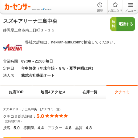
履歴
お気に入り
メニュー
スズキアリーナ三島中央
無
電話する
料
静岡県三島市南二日町３－１５
弊社の詳細は、nekkan-auto.comで検索してください。
営業時間
09:00～21:00 毎日
定休日
年中無休（年末年始・ＧＷ・夏季休暇は休）
法人名
株式会社熱函オート
お店TOP
地図&アクセス
在庫一覧
クチコミ
スズキアリーナ三島中央 (クチコミ一覧)
5.0
クチコミ総合評価：
（投稿数5件）
5.0
4.4
4.8
4.8
接客 :
雰囲気 :
アフター :
品質 :