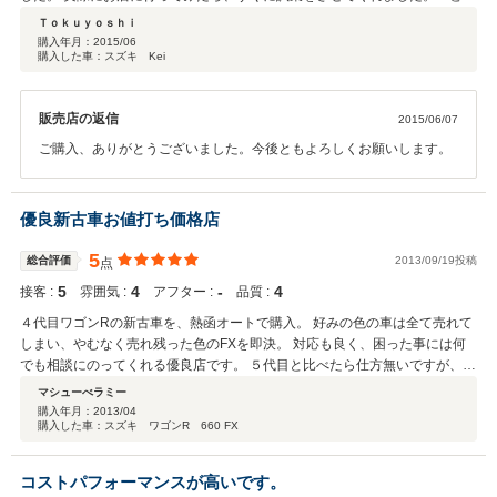
ぞ好きなだけご覧下さい」と、適度にほっといてくれるのが好印象でした。
Ｔｏｋｕｙｏｓｈｉ
(質問には親切に答えてくれます、こちらを信用してくれてる、という感じ)
購入年月：
2015/06
購入した車：スズキ Kei
車自体も、年式は古いですが状態がよく、まだまだ走れるという感じでした
ので、即決しました。 「諸費用コミコミ」とありましたが、これ、本当で
す。納車整備、板金(キズと塗装の修復)までやっていただけました。追加料
販売店の返信
2015/06/07
金一切なし。(何だか、大事に乗ってほしい、という思いが感じられます。)
営業の方だけでなく、事務所の方も親切です。また、事務所もキレイです。
ご購入、ありがとうございました。今後ともよろしくお願いします。
納車後、ふと思い立ってそのまま熱海・掛川間を往復(300kmくらい)してみ
ましたが、全く問題なく、快調そのものです。流れの速いバイパスや、坂の
きつい熱函道路も気持ちよく走れます。 初めてのマイカーを、良心的なお店
優良新古車お値打ち価格店
で購入できてよかったです。整備など、またお願いしたいと思います。あり
がとうございました。
5
総合評価
2013/09/19投稿
点
5
4
‐
4
接客 :
雰囲気 :
アフター :
品質 :
４代目ワゴンRの新古車を、熱函オートで購入。 好みの色の車は全て売れて
しまい、やむなく売れ残った色のFXを即決。 対応も良く、困った事には何
でも相談にのってくれる優良店です。 ５代目と比べたら仕方無いですが、燃
費の方は平地だけではリッター２３km。 坂道を伴う道路では、リッター１
マシューべラミー
６km余り。 割り切って乗る分にはいいが、箱根は登りません。 また、西伊
購入年月：
2013/04
購入した車：スズキ ワゴンR 660 FX
豆海岸線はセカンドを多用しなければならず、戸田峠では全く登らない。 ス
ティングレーしかターボが無いので、その方がお勧めかもしれません。 ま
た、車体のロールもあるので、ここは割り切ってエコドライブに専念しまし
コストパフォーマンスが高いです。
ょう。