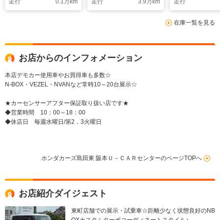
走行
0.1
万km
走行
3.9
万km
走行
在庫一覧を見る
お店からのインフォメーション
本店デモカー使用車やお買得車も多数☆
N-BOX・VEZEL・NVANなど常時10～20台展示☆
★カーセンサーアフター保証取り扱い店です★
◆営業時間 10：00～18：00
◆休店日 毎週水曜日/第2．3火曜日
ホンダカーズ島田東 阪本Ｕ－ＣＡＲセンターのページTOPへ
お店紹介ダイジェスト
東町店舗での展示・試乗車☆距離少なく状態良好のNB