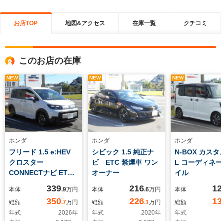
お店TOP
地図&アクセス
在庫一覧
クチコミ
このお店の在庫
NEW
NEW
NEW
ホンダ
ホンダ
ホンダ
フリード 1.5 e:HEV
シビック 1.5 純正ナ
N-BOX カスタ
クロスター
ビ ETC 禁煙車 ワン
L コーディネ
CONNECTナビ ETC
オーナー
イル
当社デモカー 禁煙車
339
216
1
本体
.9
万円
本体
.6
万円
本体
350
226
1
総額
.7
万円
総額
.1
万円
総額
年式
2026
年
年式
2020
年
年式