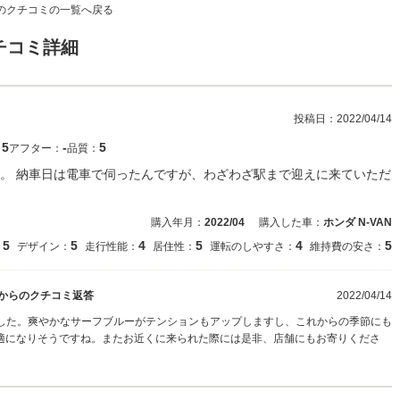
のクチコミの一覧へ戻る
チコミ詳細
投稿日：
2022/04/14
5
‐
5
：
アフター：
品質：
。 納車日は電車で伺ったんですが、わざわざ駅まで迎えに来ていただ
購入年月：
2022/04
購入した車：
ホンダ N-VAN
5
5
4
5
4
5
：
デザイン：
走行性能：
居住性：
運転のしやすさ：
維持費の安さ：
からのクチコミ返答
2022/04/14
ました。爽やかなサーフブルーがテンションもアップしますし、これからの季節にも
適になりそうですね。またお近くに来られた際には是非、店舗にもお寄りくださ