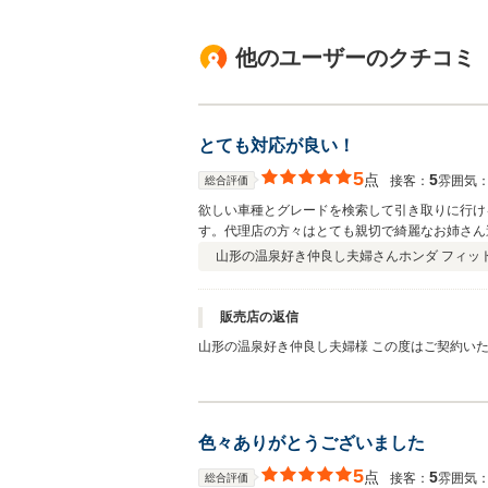
他のユーザーのクチコミ
とても対応が良い！
5
点
5
接客：
雰囲気
総合評価
欲しい車種とグレードを検索して引き取りに行け
す。代理店の方々はとても親切で綺麗なお姉さん
て頂いたので何の不安もなく決める事が出来まし
山形の温泉好き仲良し夫婦さん
ホンダ フィッ
に感謝します。また、遠方なので近くのホンダ店
販売店の返信
山形の温泉好き仲良し夫婦様 この度はご契約い
した。ご納車の日の朝も猛吹雪の中出発されたと
ね・・無事に山形に 戻られ安心しました。その
社員一同心から感謝しております。山形の稀少な
すが、また静岡に来られる機会がありましたら、
色々ありがとうございました
5
点
5
接客：
雰囲気
総合評価