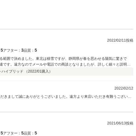
2022/02/11投稿
5
3
5
：
アフター：
品質：
る範囲で決めました。東北は積雪ですが、静岡県が春を思わせる陽気に驚きで
達です。遠方なのでメールや電話での商談となりましたが、詳しく細々と説明し
た。帰りは夕方でしたが赤富士山も眺める事も出来て嬉しく思います。この機会
トハイブリッド （
2022/01
購入）
でアフターサービスを受ける事を薦められています。
2022/02/12
ただきまして誠にありがとうございました。遠方より来店いただき有難うございま
のこと、雪の降らない静岡県民には想像を絶する大変さがありますでしょう
後お車の状態はいかがでしょうか？ 今回はこのような高い評価をいただきまして、
美味しいりんごも有難うございました。遠方で今後のお付き合いは出来ず残念で
ぜひお店にも立ち寄ってください。楽しみにお待ちしております。
2021/06/13投稿
5
5
5
：
アフター：
品質：