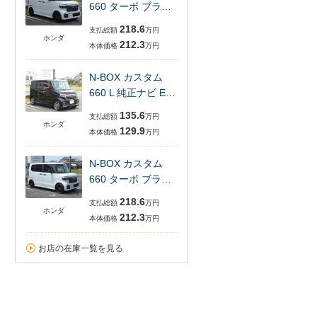
660 ターボ ブラ…
218.6
支払総額
万円
ホンダ
212.3
本体価格
万円
N-BOX カスタム
660 L 純正ナビ E…
135.6
支払総額
万円
ホンダ
129.9
本体価格
万円
N-BOX カスタム
660 ターボ ブラ…
218.6
支払総額
万円
ホンダ
212.3
本体価格
万円
お店の在庫一覧を見る