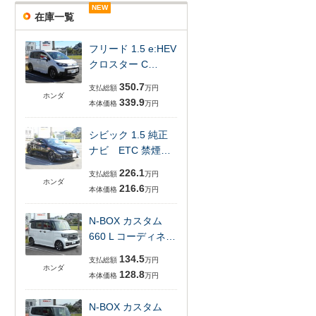
NEW
NEW
NEW
在庫一覧
フリード 1.5 e:HEV
クロスター C…
350.7
支払総額
万円
ホンダ
339.9
本体価格
万円
シビック 1.5 純正
ナビ ETC 禁煙…
226.1
支払総額
万円
ホンダ
216.6
本体価格
万円
N-BOX カスタム
660 L コーディネ…
134.5
支払総額
万円
ホンダ
128.8
本体価格
万円
N-BOX カスタム