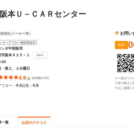
阪本Ｕ－ＣＡＲセンター
お問い
一部他社メーカー有）
0
ンサーアフター保証取扱店
無料
ホンダ中部販売
田市阪本９２５－１
MAP
8:00
日・第２、３火曜日
4.9
点
(投稿数19件)
※一部ダイヤ
※車の購入に
4.5
4.8
アフター：
品質：
せはご遠慮く
庫一覧
お店のクチコミ