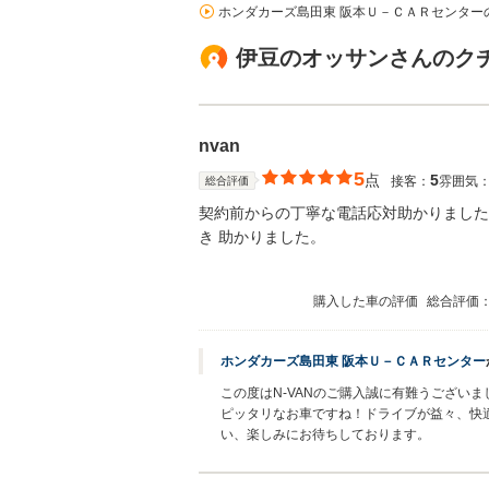
ホンダカーズ島田東 阪本Ｕ－ＣＡＲセンター
伊豆のオッサンさんのク
nvan
5
点
5
接客：
雰囲気
総合評価
契約前からの丁寧な電話応対助かりました
き 助かりました。
購入した車の評価
総合評価
ホンダカーズ島田東 阪本Ｕ－ＣＡＲセンター
この度はN-VANのご購入誠に有難うござい
ピッタリなお車ですね！ドライブが益々、快
い、楽しみにお待ちしております。