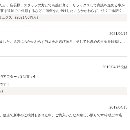
たが、店長様、スタッフの方とても感じ良く、リラックスして商談を進める事が
た事を追加でご依頼するなどご面倒をお掛けしたにもかかわらず、快くご承諾くだ
ただいて、本当にありがとうございました。
 リュクス （
2021/06
購入）
2021/06/14
ました。遠方にもかかわらず当店をお選び頂き、そしてお褒めの言葉を頂戴しま
のお言葉を励みに、より一層のサービスができるよう今後も務めていきたいと思
は残念ではありますが、お近くに来られる機会がありましたら、是非お店にもお
2019/04/15投稿
4
3
4
：
アフター：
品質：
です！
入）
2019/04/15
。他店で新車のご検討もされた中、ご購入いただき嬉しい限りです!今後は本店に
いです。どうぞ宜しくお願い致します。