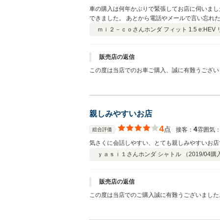
車の購入は何年かぶりで緊張してお店に伺いまし
できました。 あとから電話やメールで言い忘れ
さり、更に納車時にプラスαのサービスもしてい
ｍｉ２－ｃｏさん
ホンダ フィット 1.5 e:HEV
販売店の返信
この度は当店でのお車ご購入、誠に有難うござい
してスタッフ一同、心より御礼申し上げます。そ
います。遠方のため今後のお付き合いが難しいの
立ち寄りください。楽しみに待っています。
親しみやすいお店
4
点
4
接客：
雰囲気
総合評価
気さくに会話しやすい、とても親しみやすいお店
ｙａｓｉ１さん
ホンダ シャトル （
2019/04
購
販売店の返信
この度は当店でのご購入誠に有難うございました
て社点検でのお付き合いをさせていただければ幸