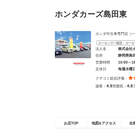
ホンダカーズ島田東 
ホンダ中古車専門店（
カーセンサー認定・カーセ
法人名
株式会社
住所
静岡県島
営業時間
10:00～1
定休日
毎週水曜
クチコミ総合評価：
4.9
4.8
接客：
雰囲気：
お店TOP
地図&アクセス
在