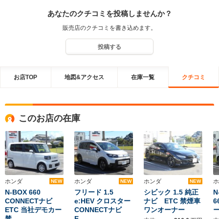
感謝しております。山形の稀少な美味しいりんごも有難うございま
あなたのクチコミを投稿しませんか？
した。遠方で今後のお付き合いは出来ず残念ですが、また静岡に来
られる機会がありましたら、ぜひお店にも立ち寄ってください。楽
販売店のクチコミを書き込めます。
しみにお待ちしております。
投稿する
お店TOP
地図&アクセス
在庫一覧
クチコミ
このお店の在庫
ホンダ
ホンダ
ホンダ
ホ
NEW
NEW
NEW
N-BOX 660
フリード 1.5
シビック 1.5 純正
N
CONNECTナビ
e:HEV クロスター
ナビ ETC 禁煙車
6
ETC 当社デモカー
CONNECTナビ
ワンオーナー
禁…
E…