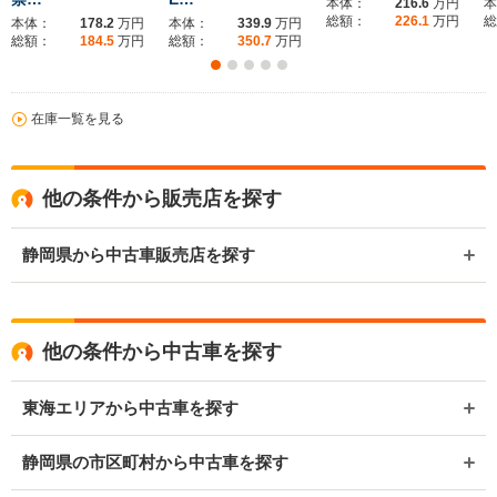
本体：
216.6
万円
本
総額：
226.1
万円
総
本体：
178.2
万円
本体：
339.9
万円
総額：
184.5
万円
総額：
350.7
万円
在庫一覧を見る
他の条件から販売店を探す
静岡県から中古車販売店を探す
他の条件から中古車を探す
東海エリアから中古車を探す
静岡県の市区町村から中古車を探す