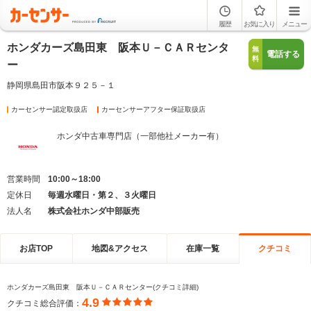
履歴
お気に入り
メニュー
ホンダカーズ島田東 阪本Ｕ－ＣＡＲセンタ
無
電話する
料
ー
静岡県島田市阪本９２５－１
カーセンサー認定取扱店
カーセンサーアフター保証取扱店
ホンダ中古車専門店（一部他社メーカー有）
営業時間
10:00～18:00
定休日
毎週水曜日・第２、３火曜日
法人名
株式会社ホンダ中部販売
お店TOP
地図&アクセス
在庫一覧
クチコミ
ホンダカーズ島田東 阪本Ｕ－ＣＡＲセンター(クチコミ詳細)
4.9
クチコミ総合評価：