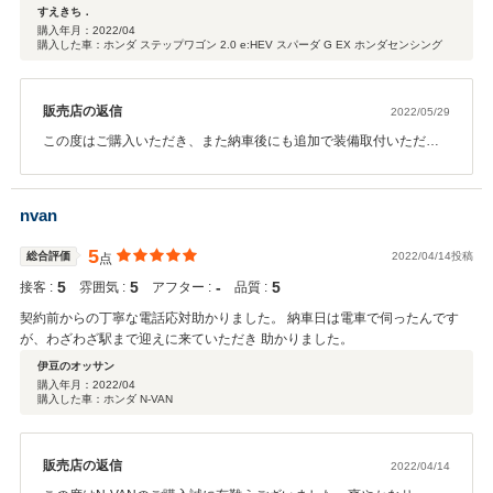
すえきち．
購入年月：
2022/04
購入した車：ホンダ ステップワゴン 2.0 e:HEV スパーダ G EX ホンダセンシング
販売店の返信
2022/05/29
この度はご購入いただき、また納車後にも追加で装備取付いただき
誠に有難うございました。 そして高評価もいただきスタッフ一同、
励みにもなり心から感謝致します。 アフター定期点検パックにもご
加入いただきましたので、今後は東町店でのお付き合いがメインに
nvan
なりますが、 ご近所ですので阪本店にもぜひお気軽にお立ち寄りく
ださい♪ 今後ともどうぞ宜しくお願い致します。
5
総合評価
2022/04/14投稿
点
5
5
‐
5
接客 :
雰囲気 :
アフター :
品質 :
契約前からの丁寧な電話応対助かりました。 納車日は電車で伺ったんです
が、わざわざ駅まで迎えに来ていただき 助かりました。
伊豆のオッサン
購入年月：
2022/04
購入した車：ホンダ N-VAN
販売店の返信
2022/04/14