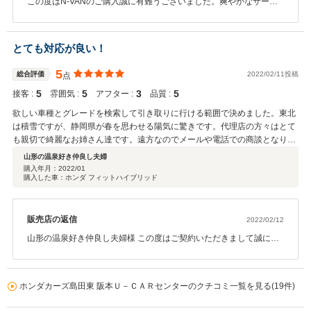
この度はN-VANのご購入誠に有難うございました。爽やかなサーフ
ブルーがテンションもアップしますし、これからの季節にもピッタ
リなお車ですね！ドライブが益々、快適になりそうですね。またお
近くに来られた際には是非、店舗にもお寄りください、楽しみにお
とても対応が良い！
待ちしております。
5
総合評価
2022/02/11投稿
点
5
5
3
5
接客 :
雰囲気 :
アフター :
品質 :
欲しい車種とグレードを検索して引き取りに行ける範囲で決めました。東北
は積雪ですが、静岡県が春を思わせる陽気に驚きです。代理店の方々はとて
も親切で綺麗なお姉さん達です。遠方なのでメールや電話での商談となりま
したが、詳しく細々と説明して頂いたので何の不安もなく決める事が出来ま
山形の温泉好き仲良し夫婦
した。帰りは夕方でしたが赤富士山も眺める事も出来て嬉しく思います。こ
購入年月：
2022/01
購入した車：ホンダ フィットハイブリッド
の機会に感謝します。また、遠方なので近くのホンダ店でアフターサービス
を受ける事を薦められています。
販売店の返信
2022/02/12
山形の温泉好き仲良し夫婦様 この度はご契約いただきまして誠にあ
りがとうございました。遠方より来店いただき有難うございまし
た。ご納車の日の朝も猛吹雪の中出発されたとのこと、雪の降らな
い静岡県民には想像を絶する大変さがありますでしょうね・・無事
ホンダカーズ島田東 阪本Ｕ－ＣＡＲセンターのクチコミ一覧を見る(19件)
に山形に 戻られ安心しました。その後お車の状態はいかがでしょう
か？ 今回はこのような高い評価をいただきまして、社員一同心から