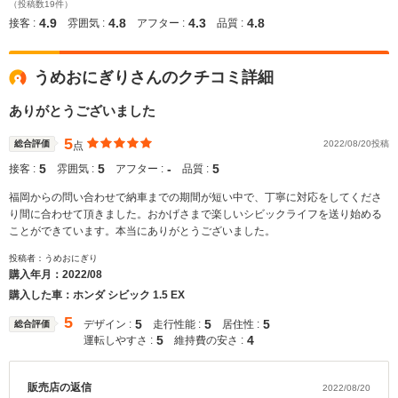
（投稿数19件）
4.9
4.8
4.3
4.8
接客 :
雰囲気 :
アフター :
品質 :
うめおにぎりさんのクチコミ詳細
ありがとうございました
5
総合評価
2022/08/20投稿
点
5
5
‐
5
接客 :
雰囲気 :
アフター :
品質 :
福岡からの問い合わせで納車までの期間が短い中で、丁寧に対応をしてくださ
り間に合わせて頂きました。おかげさまで楽しいシビックライフを送り始める
ことができています。本当にありがとうございました。
投稿者：うめおにぎり
購入年月：
2022/08
購入した車：ホンダ シビック 1.5 EX
5
5
5
5
デザイン :
走行性能 :
居住性 :
総合評価
5
4
運転しやすさ :
維持費の安さ :
販売店の返信
2022/08/20