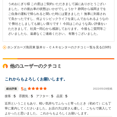
うめおにぎり様 この度はご契約いただきまして誠にありがとうござい
ました。その後お車の状態はいかがでしょうか？ 静岡から福岡までを
ご自身の運転で帰られると聞いた時には驚きました！ 無事に到着され
て良かったですし、何よりシビックライフを楽しんでおられるようなの
で 弊社としましても嬉しい限りです！ 今回はこのような高い評価をい
ただきまして、社員一同心から感謝しております。 今後もご質問等ご
ざいましたら、遠慮なくご連絡ください。 有難うございました。
ホンダカーズ島田東 阪本Ｕ－ＣＡＲセンターのクチコミ一覧を見る(19件)
他のユーザーのクチコミ
これからもよろしくお願いします。
5
総合評価
2022/05/28投稿
点
5
5
5
5
接客 :
雰囲気 :
アフター :
品質 :
近所ということもあり、軽い気持ちでふらっと寄ったとき（初めて）にも丁
寧に案内してくださいました。お店の方は皆さん優しく、こちらで購入して
よかったと思いました。 これからもよろしくお願いします。