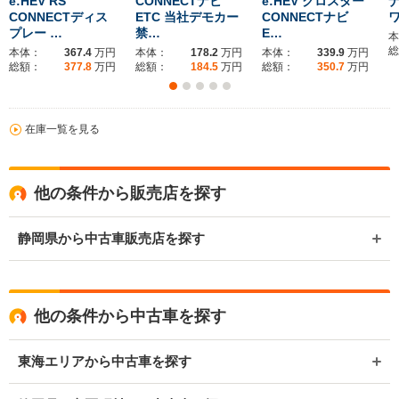
e:HEV RS
CONNECTナビ
e:HEV クロスター
ナ
CONNECTディス
ETC 当社デモカー
CONNECTナビ
プレー …
禁…
E…
本
総
本体：
367.4
万円
本体：
178.2
万円
本体：
339.9
万円
総額：
377.8
万円
総額：
184.5
万円
総額：
350.7
万円
在庫一覧を見る
他の条件から販売店を探す
静岡県から中古車販売店を探す
他の条件から中古車を探す
東海エリアから中古車を探す