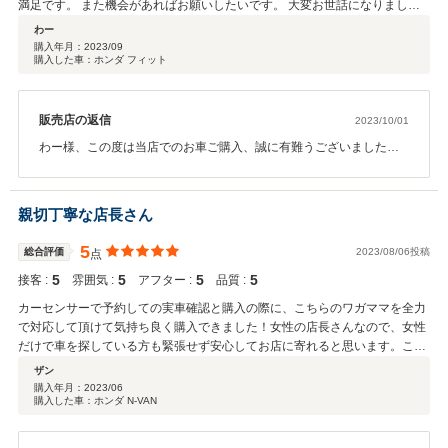
満足です。 また機会があればお願いしたいです。 大変お世話になりまし
た。
わー
購入年月：
2023/09
購入した車：ホンダ フィット
販売店の返信
2023/10/01
わー様、この度は当店でのお車ご購入、誠に有難うございました。
遠方でご来店も難しい中、当店を選んでいただき、とても嬉しく思
っております。お車も満足いただけて安心いたしました♪これから秋
らしい気持ちの良い季節になりますので、ドライブをお楽しみいた
親切丁寧な店長さん
だけたらと思います☆静岡の方に来られることがありましたら、是
非遊びに来てくださいね♪有難うございました。
5
総合評価
2023/08/06投稿
点
5
5
5
5
接客 :
雰囲気 :
アフター :
品質 :
カーセンサーで予約しての実車確認と購入の際に、こちらのワガママを全力
で対応して頂けて気持ち良く購入できました！女性の店長さんなので、女性
だけで車を探している方も緊張せず安心してお店に寄れると思います。この
度はご縁ありがとうございました！
ザン
購入年月：
2023/06
購入した車：ホンダ N-VAN