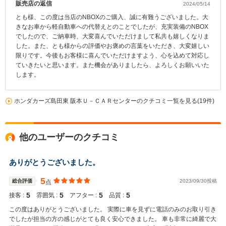
販売店の返信
2024/05/14
とも様、この度は当店のNBOXのご購入、誠に有難うございました。大
きなお車から軽自動車への代替えとのことでしたが、充実装備のNBOX
でしたので、ご納車時、大変喜んでいただけまして私共も嬉しくなりま
した。また、とも様からの評価やお褒めの言葉をいただき、大変嬉しい
限りです。今後もお客様に喜んでいただけますよう、心を込めて対応し
ていきたいと思います。また機会がありましたら、よろしくお願いいた
します。
ホンダカーズ島田東 阪本Ｕ－ＣＡＲセンターのクチコミ一覧を見る(19件)
他のユーザーのクチコミ
ありがとうございました。
5
総合評価
2023/09/30投稿
点
5
5
5
5
接客 :
雰囲気 :
アフター :
品質 :
この度はありがとうございました。 実際に車を見ずに電話のみのお取り引き
でしたが担当の方の感じがとても良く安心できました。 車も非常に綺麗で大