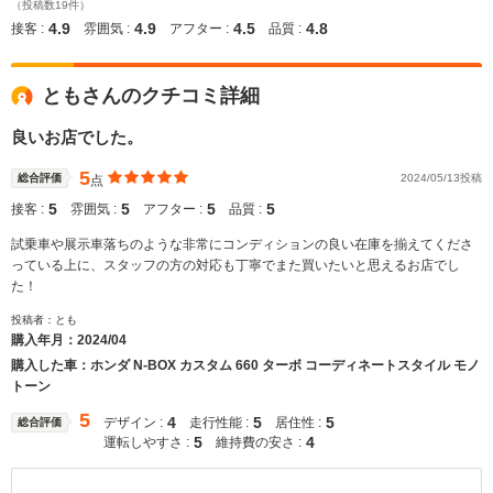
（投稿数19件）
4.9
4.9
4.5
4.8
接客 :
雰囲気 :
アフター :
品質 :
ともさんのクチコミ詳細
良いお店でした。
5
総合評価
2024/05/13投稿
点
5
5
5
5
接客 :
雰囲気 :
アフター :
品質 :
試乗車や展示車落ちのような非常にコンディションの良い在庫を揃えてくださ
っている上に、スタッフの方の対応も丁寧でまた買いたいと思えるお店でし
た！
投稿者：とも
購入年月：
2024/04
購入した車：ホンダ N-BOX カスタム 660 ターボ コーディネートスタイル モノ
トーン
5
4
5
5
デザイン :
走行性能 :
居住性 :
総合評価
5
4
運転しやすさ :
維持費の安さ :