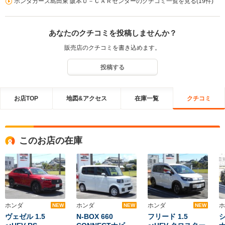
ホンダカーズ島田東 阪本Ｕ－ＣＡＲセンターのクチコミ一覧を見る(19件)
フ一同、今後もお客様にご満足いただけますよう 精一杯、取り組ん
でいきたいと思います。
あなたのクチコミを投稿しませんか？
販売店のクチコミを書き込めます。
投稿する
お店TOP
地図&アクセス
在庫一覧
クチコミ
このお店の在庫
ホンダ
ホンダ
ホンダ
ホ
NEW
NEW
NEW
ヴェゼル 1.5
N-BOX 660
フリード 1.5
シ