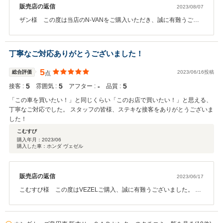
販売店の返信
2023/08/07
ザン様 この度は当店のN-VANをご購入いただき、誠に有難うござ
いました。ザン様のお父様への優しい思いに感激し、出来る限り寄
り添いたいと思い対応させていただきました。お父様の笑顔に私共
も大変嬉しい気持ちになりました。今回このような高評価をいただ
丁寧なご対応ありがとうございました！
き、そして大変有難いお言葉を励みに、これからも私共スタッフ一
同心を込めた接客をしていきたいと思います。またお店にもお立ち
5
総合評価
2023/06/16投稿
点
寄りください。
5
5
‐
5
接客 :
雰囲気 :
アフター :
品質 :
「この車を買いたい！」と同じくらい「このお店で買いたい！」と思える、
丁寧なご対応でした。 スタッフの皆様、ステキな接客をありがとうございま
した！
こむすび
購入年月：
2023/06
購入した車：ホンダ ヴェゼル
販売店の返信
2023/06/17
こむすび様 この度はVEZELご購入、誠に有難うございました。 試
乗の際から乗り心地を大変気に入っていただけて良かったです。
VEZELの上品なお色がこむすび様にとってもお似合いでした！ お褒
めのお言葉、大変うれしく思います。有難うございました。 スタッ