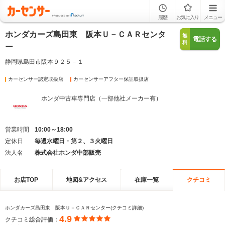
履歴
お気に入り
メニュー
ホンダカーズ島田東 阪本Ｕ－ＣＡＲセンタ
無
電話する
料
ー
静岡県島田市阪本９２５－１
カーセンサー認定取扱店
カーセンサーアフター保証取扱店
ホンダ中古車専門店（一部他社メーカー有）
営業時間
10:00～18:00
定休日
毎週水曜日・第２、３火曜日
法人名
株式会社ホンダ中部販売
お店TOP
地図&アクセス
在庫一覧
クチコミ
ホンダカーズ島田東 阪本Ｕ－ＣＡＲセンター(クチコミ詳細)
4.9
クチコミ総合評価：