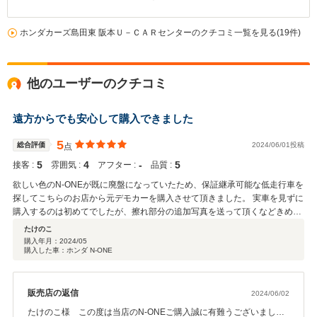
ホンダカーズ島田東 阪本Ｕ－ＣＡＲセンターのクチコミ一覧を見る(19件)
他のユーザーのクチコミ
遠方からでも安心して購入できました
5
総合評価
2024/06/01投稿
点
5
4
‐
5
接客 :
雰囲気 :
アフター :
品質 :
欲しい色のN-ONEが既に廃盤になっていたため、保証継承可能な低走行車を
探してこちらのお店から元デモカーを購入させて頂きました。 実車を見ずに
購入するのは初めてでしたが、擦れ部分の追加写真を送って頂くなどきめ細
やかに対応頂き安心して購入することができました。陸送費用を抑えるため
たけのこ
に引き取りに伺いましたが、スタッフの皆さんもフレンドリーで親しみやす
購入年月：
2024/05
購入した車：ホンダ N-ONE
いお店だと感じました。もちろん車のコンディションもバッチリでした！
販売店の返信
2024/06/02
たけのこ様 この度は当店のN-ONEご購入誠に有難うございまし