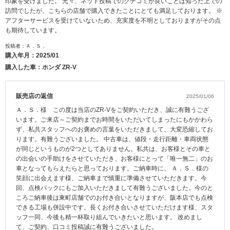
印象を受けました。 元々、ネット投稿でのクチコミが良いことは知った上での
訪問でしたが、こちらの店舗で購入できたことにとても満足しております。 ※
アフターサービスを受けていないため、充実度を不明としておりますがその点
も期待しています。
投稿者：Ａ．Ｓ．
購入年月：
2025/01
購入した車：ホンダ ZR-V
販売店の返信
2025/01/06
Ａ．Ｓ．様 この度は当店のZR-Vをご契約いただき、誠に有難うござ
います。ご来店～ご契約までお時間をいただいてしまったにもかかわら
ず、私共スタッフへのお褒めの言葉をいただきまして、大変恐縮してお
ります。有難うございました。 中古車は、値段・走行距離・車両状態
が同じというものが2つとしてありません。私共は、お客様とその車と
の出会いの手助けをさせていただき、お客様にとって「唯一無二」のお
車となってもらえたらと思っております。ご納車時に、 Ａ．Ｓ．様の
笑顔に出会えます様、ご納車まで慎重に準備させていただきます。今
回、点検パックにもご加入いただきまして有難うございました。今のと
ころご納車後は東町店舗でのお付き合いとなりますが、阪本店でも点検
できる工場も併設中です。長くお付き合いさせていただけます様、スタ
ッフ一同、今後も精一杯取り組んでいきたいと思います。 改めまし
て、ご契約、口コミ投稿誠に有難うございました。