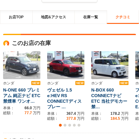
お店TOP
地図&アクセス
在庫一覧
クチコミ
このお店の在庫
ホンダ
ホンダ
ホンダ
ホ
NEW
NEW
NEW
N-ONE 660 プレミ
ヴェゼル 1.5
N-BOX 660
フ
アム 純正ナビ ETC
e:HEV RS
CONNECTナビ
e
禁煙車 ワンオ…
CONNECTディス
ETC 当社デモカー
C
プレー …
禁…
E
本体：
66.0
万円
総額：
77.7
万円
本体：
367.4
万円
本体：
178.2
万円
本
総額：
377.8
万円
総額：
184.5
万円
総