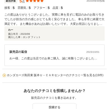
5
総合評価
2023/09/30投稿
点
たら、よろしくお願いいたします。
5
5
5
5
接客 :
雰囲気 :
アフター :
品質 :
この度はありがとうございました。 実際に車を見ずに電話のみのお取り引き
でしたが担当の方の感じがとても良く安心できました。 車も非常に綺麗で大
満足です。 また機会があればお願いしたいです。 大変お世話になりまし
た。
わー
購入年月：
2023/09
購入した車：ホンダ フィット
販売店の返信
2023/10/01
わー様、この度は当店でのお車ご購入、誠に有難うございました。
遠方でご来店も難しい中、当店を選んでいただき、とても嬉しく思
っております。お車も満足いただけて安心いたしました♪これから秋
らしい気持ちの良い季節になりますので、ドライブをお楽しみいた
ホンダカーズ島田東 阪本Ｕ－ＣＡＲセンターのクチコミ一覧を見る(19件)
だけたらと思います☆静岡の方に来られることがありましたら、是
非遊びに来てくださいね♪有難うございました。
あなたのクチコミを投稿しませんか？
販売店のクチコミを書き込めます。
投稿する