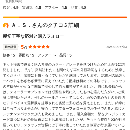
（投稿数19件）
4.9
4.8
4.5
4.8
接客 :
雰囲気 :
アフター :
品質 :
Ａ．Ｓ．さんのクチコミ詳細
親切丁寧な応対と購入フォロー
5
総合評価
2025/01/05投稿
点
5
5
‐
5
接客 :
雰囲気 :
アフター :
品質 :
ネット検索で運良く購入希望のカラー・グレードを見つけたため開店直後に訪
問しました。 先ず、突然訪れたにも関わらず車の外観確認をするために洗車し
てくださり、試乗にも快く応じていただき感謝しております。 試乗用の紙製カ
ーペットをわざわざ新品に変えていただく配慮は初めての体験です。 スタッフ
の皆様が和やかな雰囲気で安心して購入相談ができました。 特に店長様から
は、ディーラーオプションでは必要性や気に入ったものを選んだ方がいいと親
身に説明いただき、推しのセールストークではなく、顧客の求めるものを適切
なアドバイスで選択肢を提示される姿勢に安心感を覚えました。 まだ、納車に
は至っておりませんが、安心してアフターフォローまでお任せできると感じメ
ンテナンスパックの加入も決めました。 また、購入金額の一部をクレジットカ
ード決済に系列の島田東店にもお邪魔致しましたが、そちらも整然と5Sが行き
届いており、スタッフの皆様には丁寧に接していただき教育が行き届いている