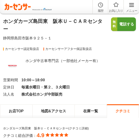
履歴
お気に入り
メニュー
ホンダカーズ島田東 阪本Ｕ－ＣＡＲセンタ
無
電話する
料
ー
静岡県島田市阪本９２５－１
カーセンサー認定取扱店
カーセンサーアフター保証取扱店
ホンダ中古車専門店（一部他社メーカー有）
営業時間
10:00～18:00
定休日
毎週水曜日・第２、３火曜日
法人名
株式会社ホンダ中部販売
お店TOP
地図&アクセス
在庫一覧
クチコミ
ホンダカーズ島田東 阪本Ｕ－ＣＡＲセンター(クチコミ詳細)
4.9
クチコミ総合評価：