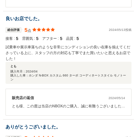
た。そしてこのような高評価もいただき、スタッフ一同大変嬉しく
思います。納車のタイミングで初めてお目にかかるのは私共も緊張
もあります。しかし、たけのこ様の優しい雰囲気から私共の緊張も
良いお店でした。
少しほぐれ大変ありがたかったです。何よりお車がお好きな様子が
伝わってきてたけのこ様にご購入いただけましたこと、嬉しく思い
5
総合評価
2024/05/13投稿
点
ました。私共もこれからもっと勉強を重ねて、さらにお客様に喜ん
5
5
5
5
接客 :
でいただける仕事を目指していきたいと思います。改めてご購入、
雰囲気 :
アフター :
品質 :
また口コミ投稿、誠に有難うございました。
試乗車や展示車落ちのような非常にコンディションの良い在庫を揃えてくだ
さっている上に、スタッフの方の対応も丁寧でまた買いたいと思えるお店で
した！
とも
購入年月：
2024/04
購入した車：ホンダ N-BOX カスタム 660 ターボ コーディネートスタイル モノトー
ン
販売店の返信
2024/05/14
とも様、この度は当店のNBOXのご購入、誠に有難うございました。
大きなお車から軽自動車への代替えとのことでしたが、充実装備の
NBOXでしたので、ご納車時、大変喜んでいただけまして私共も嬉し
くなりました。また、とも様からの評価やお褒めの言葉をいただ
ありがとうございました。
き、大変嬉しい限りです。今後もお客様に喜んでいただけますよ
う、心を込めて対応していきたいと思います。また機会がありまし