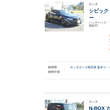
ホンダ
シビック 
ー
ハッチバック
保証付
静岡県
ホンダカーズ島田東 阪本Ｕ－
静岡中部
ホンダ
N-BOX