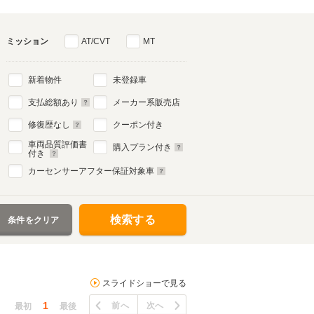
ミッション
AT/CVT
MT
新着物件
未登録車
支払総額あり
メーカー系販売店
修復歴なし
クーポン付き
車両品質評価書
購入プラン付き
付き
カーセンサーアフター保証対象車
検索する
条件をクリア
スライドショーで見る
1
前へ
次へ
最初
最後