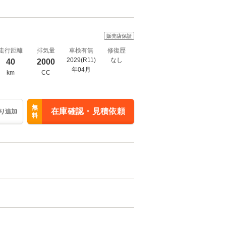
販売店保証
走行距離
排気量
車検有無
修復歴
2029(R11)
なし
40
2000
年04月
km
CC
無
在庫確認・見積依頼
り追加
料