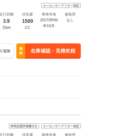
カーセンサーアフター保証
走行距離
排気量
車検有無
修復歴
2027(R09)
なし
3.9
1500
年10月
万km
CC
無
在庫確認・見積依頼
り追加
料
車両品質評価書付き
カーセンサーアフター保証
走行距離
排気量
車検有無
修復歴