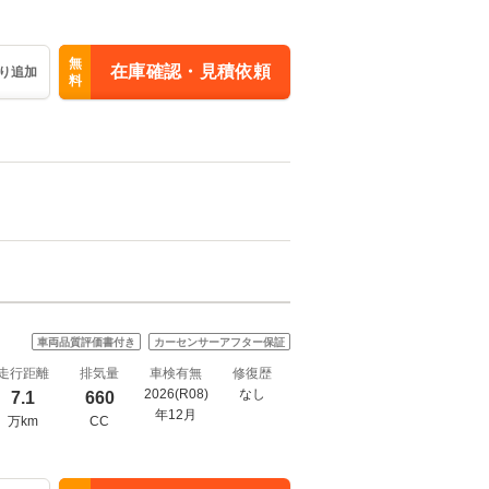
無
在庫確認・見積依頼
り追加
料
車両品質評価書付き
カーセンサーアフター保証
走行距離
排気量
車検有無
修復歴
2026(R08)
なし
7.1
660
年12月
万km
CC