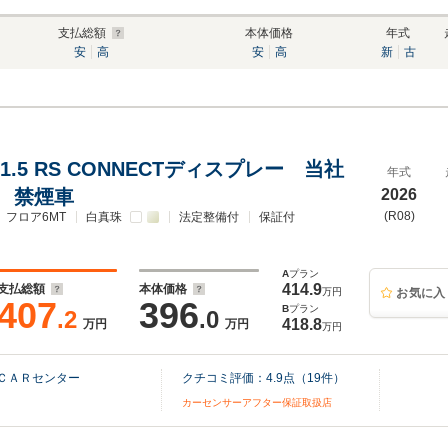
支払総額
本体価格
年式
安
高
安
高
新
古
1.5 RS CONNECTディスプレー 当社
年式
 禁煙車
2026
(R08)
フロア6MT
白真珠
法定整備付
保証付
A
プラン
414.9
支払総額
本体価格
万円
お気に入
407
396
B
プラン
.2
.0
418.8
万円
万円
万円
ＣＡＲセンター
クチコミ評価：
4.9
点（
19
件）
カーセンサーアフター保証取扱店