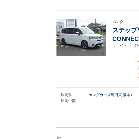
ホンダ
ステップワゴ
CONNE
ミニバン
そ
静岡県
ホンダカーズ島田東 阪本Ｕ－
静岡中部
8/4