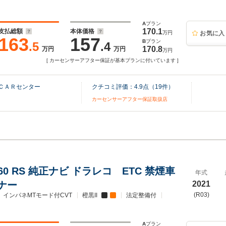
A
プラン
170.1
支払総額
本体価格
万円
お気に入
163
157
B
プラン
.5
.4
170.8
万円
万円
万円
[ カーセンサーアフター保証が基本プランに付いています ]
ＣＡＲセンター
クチコミ評価：
4.9
点（
19
件）
カーセンサーアフター保証取扱店
 660 RS 純正ナビ ドラレコ ETC 禁煙車
年式
ナー
2021
(R03)
インパネMTモード付CVT
橙黒II
法定整備付
A
プラン