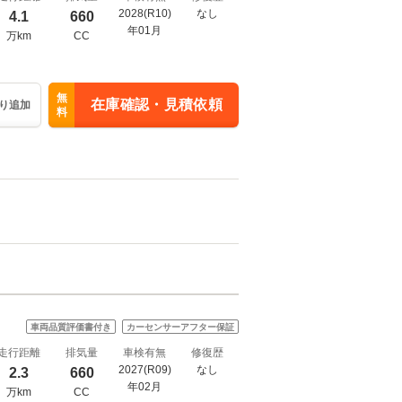
2028(R10)
なし
4.1
660
年01月
万km
CC
無
在庫確認・見積依頼
り追加
料
車両品質評価書付き
カーセンサーアフター保証
走行距離
排気量
車検有無
修復歴
2027(R09)
なし
2.3
660
年02月
万km
CC