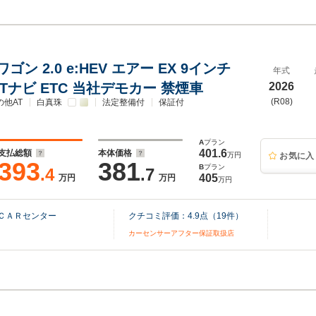
ン 2.0 e:HEV エアー EX 9インチ
年式
CTナビ ETC 当社デモカー 禁煙車
2026
(R08)
の他AT
白真珠
法定整備付
保証付
A
プラン
401.6
支払総額
本体価格
万円
お気に入
393
381
B
プラン
.4
.7
405
万円
万円
万円
ＣＡＲセンター
クチコミ評価：
4.9
点（
19
件）
カーセンサーアフター保証取扱店