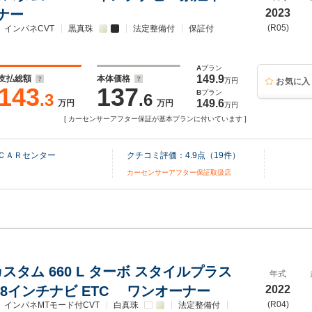
ナー
2023
(R05)
インパネCVT
黒真珠
法定整備付
保証付
A
プラン
149.9
支払総額
本体価格
万円
お気に入
143
137
B
プラン
.3
.6
149.6
万円
万円
万円
[ カーセンサーアフター保証が基本プランに付いています ]
ＣＡＲセンター
クチコミ評価：
4.9
点（
19
件）
カーセンサーアフター保証取扱店
 カスタム 660 L ターボ スタイルプラス
年式
 8インチナビ ETC ワンオーナー
2022
(R04)
インパネMTモード付CVT
白真珠
法定整備付