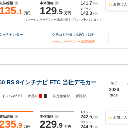
141.7
支払総額
本体価格
万円
お気に入
135
129
B
プラン
.1
.5
142.3
万円
万円
万円
[ カーセンサーアフター保証が基本プランに付いています ]
ＣＡＲセンター
クチコミ評価：
4.9
点（
19
件）
カーセンサーアフター保証取扱店
660 RS 8インチナビ ETC 当社デモカー
年式
2026
(R08)
インパネ6MT
赤黒II
法定整備付
保証付
A
プラン
242.5
支払総額
本体価格
万円
お気に入
235
229
B
プラン
.9
.9
244.9
万円
万円
万円