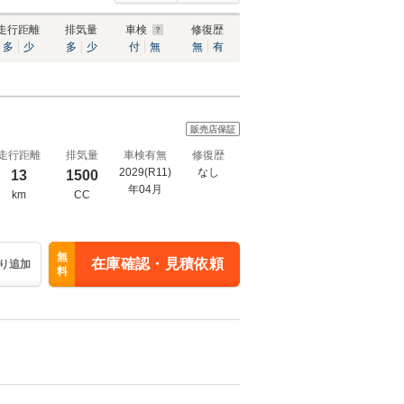
走行距離
排気量
車検
修復歴
多
少
多
少
付
無
無
有
販売店保証
走行距離
排気量
車検有無
修復歴
2029(R11)
なし
13
1500
年04月
km
CC
無
在庫確認・見積依頼
り追加
料