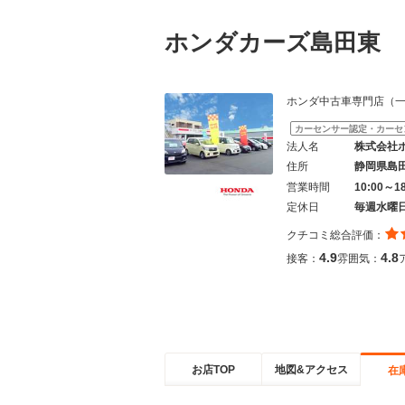
ホンダカーズ島田東 
ホンダ中古車専門店（
カーセンサー認定・カーセ
法人名
株式会社
住所
静岡県島
営業時間
10:00～1
定休日
毎週水曜
クチコミ総合評価：
4.9
4.8
接客：
雰囲気：
お店TOP
地図&アクセス
在