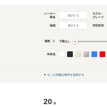
メーカー
モデル・
選択する
車名
グレード
地域
市区町村
選択する
価格
下限なし
本体色
▼ もっと詳細な条件を追加する
20
台