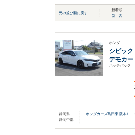
NEW
NEW
NEW
NEW
新着順
元の並び順に戻す
新
古
ホンダ
シビック 
デモカー
ハッチバック
静岡県
ホンダカーズ島田東 阪本Ｕ－
静岡中部