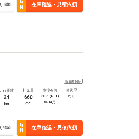
無
在庫確認・見積依頼
り追加
料
販売店保証
走行距離
排気量
車検有無
修復歴
2029(R11)
なし
24
660
年04月
km
CC
無
在庫確認・見積依頼
り追加
料