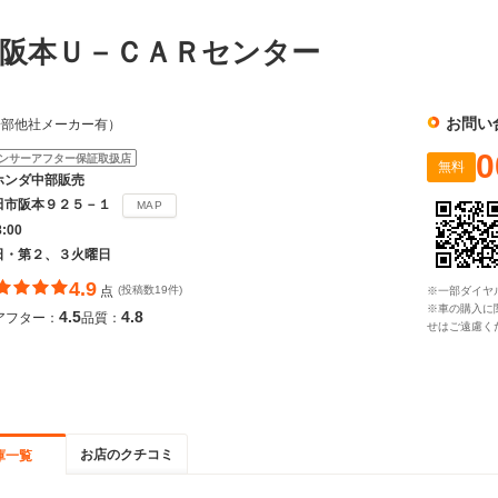
阪本Ｕ－ＣＡＲセンター
お問い
一部他社メーカー有）
0
ンサーアフター保証取扱店
無料
ホンダ中部販売
田市阪本９２５－１
MAP
8:00
日・第２、３火曜日
4.9
点
(投稿数19件)
※一部ダイヤ
※車の購入に
4.5
4.8
アフター：
品質：
せはご遠慮く
お店のクチコミ
庫一覧