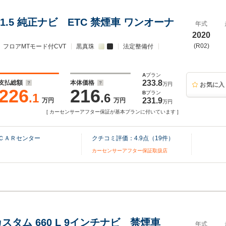
1.5 純正ナビ ETC 禁煙車 ワンオーナ
年式
2020
(R02)
フロアMTモード付CVT
黒真珠
法定整備付
A
プラン
233.8
支払総額
本体価格
万円
お気に入
226
216
B
プラン
.1
.6
231.9
万円
万円
万円
[ カーセンサーアフター保証が基本プランに付いています ]
ＣＡＲセンター
クチコミ評価：
4.9
点（
19
件）
カーセンサーアフター保証取扱店
 カスタム 660 L 9インチナビ 禁煙車
年式