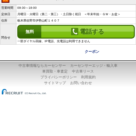
営業時間
09:30～18:00
定休日
月曜日・火曜日（第二・第三）・土日除く祝日 ＜年末年始・ＧＷ・お盆＞
住所
栃木県佐野市伊勢山町１４０７
電話する
無料
問合せ
一部ダイヤル回線、IP電話、光電話は利用できません
クーポン
中古車情報ならカーセンサー
カーセンサーエッジ・輸入車
車買取・車査定
中古車リース
プライバシーポリシー
利用規約
サイトマップ
お問い合わせ