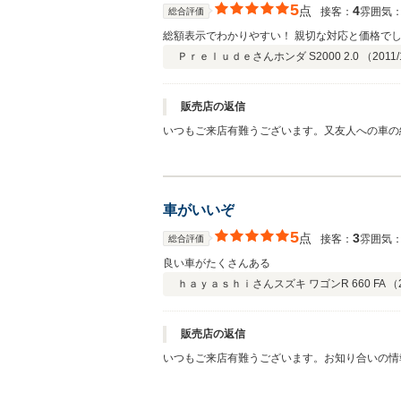
5
点
4
接客：
雰囲気
総合評価
総額表示でわかりやすい！ 親切な対応と価格で
Ｐｒｅｌｕｄｅさん
ホンダ S2000 2.0 （
2011/
販売店の返信
いつもご来店有難うございます。又友人への車の
ら寄ってください。宜しく。
車がいいぞ
5
点
3
接客：
雰囲気
総合評価
良い車がたくさんある
ｈａｙａｓｈｉさん
スズキ ワゴンR 660 FA （
販売店の返信
いつもご来店有難うございます。お知り合いの情
親戚の叔父様にも宜しく お伝えくださいますよ