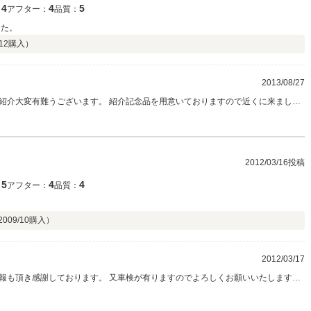
4
4
5
：
アフター：
品質：
した。
12
購入）
2013/08/27
紹介大変有難うございます。 紹介記念品を用意いておりますので近くに来ました
2012/03/16投稿
5
4
4
：
アフター：
品質：
2009/10
購入）
2012/03/17
報も頂き感謝しております。 又車検が有りますのでよろしくお願いいたします。
うお願い申し上げます。