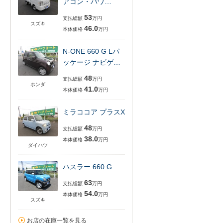
アコン・パワ…
53
支払総額
万円
スズキ
46.0
本体価格
万円
N-ONE 660 G Lパ
ッケージ ナビゲ…
48
支払総額
万円
ホンダ
41.0
本体価格
万円
ミラココア プラスX
48
支払総額
万円
38.0
本体価格
万円
ダイハツ
ハスラー 660 G
63
支払総額
万円
54.0
本体価格
万円
スズキ
お店の在庫一覧を見る