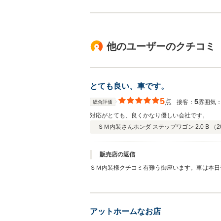
他のユーザーのクチコミ
とても良い、車です。
5
点
5
接客：
雰囲気
総合評価
対応がとても、良くかなり優しい会社です。
ＳＭ内装さん
ホンダ ステップワゴン 2.0 B （
2
販売店の返信
ＳＭ内装様クチコミ有難う御座います。車は本日
アットホームなお店