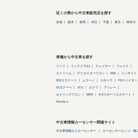
近くの県から中古車販売店を探す
茨城
栃木
群馬
埼玉
千葉
東京
神奈川
車種から中古車を探す
リーフ
インテグラSJ
チェイサー
ウェイク
ストリーム
デリカスターワゴン
968
インサイト
850エステート
ムラーノ
カローラ
F8スパイダー
GLEクーペ
ポロ
ルクラ
アトレー
セドリックワゴン
WRX
9-3スポーツエステート
Honda e
中古車情報カーセンサー関連サイト
中古車情報ならカーセンサー
カーセンサーエッジ・輸