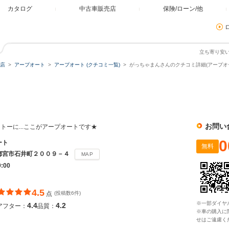
カタログ
中古車販売店
保険/ローン/他
立ち寄り安
店
アープオート
アープオート (クチコミ一覧)
がっちゃまんさんのクチコミ詳細(アープオー
お問い
トーに...ここがアープオートです★
0
ート
無料
都宮市石井町２００９－４
MAP
9:00
4.5
点
(投稿数6件)
※一部ダイヤ
4.4
4.2
アフター：
品質：
※車の購入に
せはご遠慮く