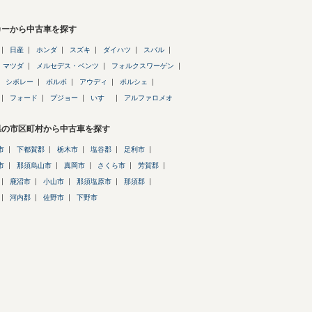
カーから中古車を探す
日産
ホンダ
スズキ
ダイハツ
スバル
マツダ
メルセデス・ベンツ
フォルクスワーゲン
シボレー
ボルボ
アウディ
ポルシェ
フォード
プジョー
いすゞ
アルファロメオ
県の市区町村から中古車を探す
市
下都賀郡
栃木市
塩谷郡
足利市
市
那須烏山市
真岡市
さくら市
芳賀郡
鹿沼市
小山市
那須塩原市
那須郡
河内郡
佐野市
下野市