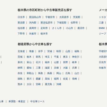
栃木県の市区町村から中古車販売店を探す
メー
日光市
那須烏山市
宇都宮市
大田原市
芳賀郡
トヨタ
那須郡
河内郡
那須塩原市
下都賀郡
佐野市
三菱
塩谷郡
真岡市
足利市
さくら市
小山市
鹿沼市
BMW
下野市
矢板市
栃木市
ジープ
都道府県から中古車を探す
栃木
北海道
青森
岩手
宮城
秋田
山形
福島
宇都宮
茨城
栃木
群馬
埼玉
千葉
東京
神奈川
大田原
新潟
富山
石川
福井
山梨
長野
岐阜
日光市
静岡
愛知
三重
滋賀
京都
大阪
兵庫
矢板市
奈良
和歌山
鳥取
島根
岡山
広島
山口
徳島
香川
愛媛
高知
福岡
佐賀
長崎
熊本
大分
宮崎
鹿児島
沖縄
入車
車買取・車査定
中古車リース