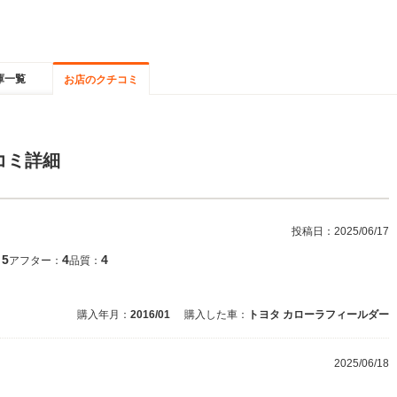
庫一覧
お店のクチコミ
コミ詳細
投稿日：
2025/06/17
5
4
4
：
アフター：
品質：
購入年月：
2016/01
購入した車：
トヨタ カローラフィールダー
2025/06/18