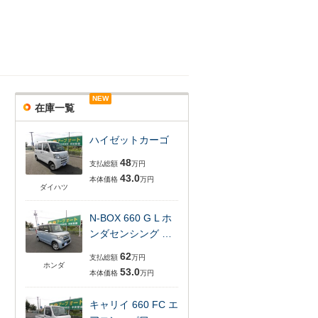
NEW
在庫一覧
ハイゼットカーゴ
48
支払総額
万円
43.0
本体価格
万円
ダイハツ
N-BOX 660 G L ホ
ンダセンシング …
62
支払総額
万円
ホンダ
53.0
本体価格
万円
キャリイ 660 FC エ