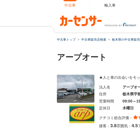
中古車
輸入車
中古車トップ
中古車販売店検索
栃木県の中古車販売
アープオート
★人と車の出会いをモッ
法人名
アープオ
住所
栃木県宇
営業時間
09:00～1
定休日
木曜日
クチコミ総合評価：
3.8
4.5
接客：
雰囲気：