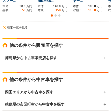
スマー…
Bluetoo…
ャー…
本体：
38.0
万円
本体：
148.0
万円
本体：
106.8
万円
本
総額：
50
万円
総額：
158
万円
総額：
113.8
万円
総
在庫一覧を見る
他の条件から販売店を探す
徳島県から中古車販売店を探す
他の条件から中古車を探す
四国エリアから中古車を探す
徳島県の市区町村から中古車を探す