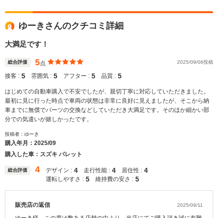
ゆーきさんのクチコミ詳細
大満足です！
5
総合評価
2025/09/06投稿
点
5
5
5
5
接客 :
雰囲気 :
アフター :
品質 :
はじめての自動車購入で不安でしたが、親切丁寧に対応していただきました。
最初に見に行った時点で車両の状態は非常に良好に見えましたが、そこから納
車までに無償でパーツの交換などしていただき大満足です。そのほか細かい部
分での気遣いが嬉しかったです。
投稿者：ゆーき
購入年月：
2025/09
購入した車：スズキ パレット
4
4
4
4
デザイン :
走行性能 :
居住性 :
総合評価
5
5
運転しやすさ :
維持費の安さ :
販売店の返信
2025/09/11