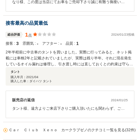
なり様、この度は当店にてお車をご売却下さり誠に有難う御座いま
した。大切なお車をお預かりできた事を嬉しく思います♪当店では、
自動車の買取以外にも新車及び中古車の販売・車検・修理・鈑金・
レンタカー等お車に関する事はご対応可能です。いつでもお気軽に
接客最高の品質最低
ご連絡下さいませ。これからよろしくお願い申し上げます
1
総合評価
2024/01/23投稿
点
3
‐
‐
1
接客 :
雰囲気 :
アフター :
品質 :
2年半程前に中古車のタントを買いました。実際に行ってみると、ネット掲
載には車検2年と記載されていましたが、実際は残り半年。それに現在発生
しているオイル漏れは修理し、引き渡し時には直しておくとの約束は守られ
ず半年後に同じ箇所からオイル漏れ。一応直してる雰囲気はあるが全然見当
タント
違いの箇所を直してるみたい。結局は、再修理、車検等で高い高い買い物に
購入年月：
2021/04
購入した車：ダイハツ タント
なりました。 営業担当は、接客も良くかなり好印象。が、車は全然ダメ。取
引工場の技術不足も原因かも。 買った時から雨漏りもしてます。エアコン壊
れてました。何か色々と品質に問題ありです。
販売店の返信
2024/01/25
タント様、遠方よりご来店下さりご購入頂いたにも関わらず、ご迷
惑をお掛けしてしまい大変申し訳ございません。ネット掲載の車検2
年付に関してですが、ご購入時に車検が残っておりそのままでお値
引き対応させていただいたかと思います。納車半年後の車検時にオ
Ｃａｒ Ｃｌｕｂ Ｘｅｎｏ カークラブゼノのクチコミ一覧を見る(32件)
イル漏れがあるとご連絡をいただいた際には、遠方の為当社にて再
確認が出来ず（他社様にて修理中との事でしたので）申し訳ありま