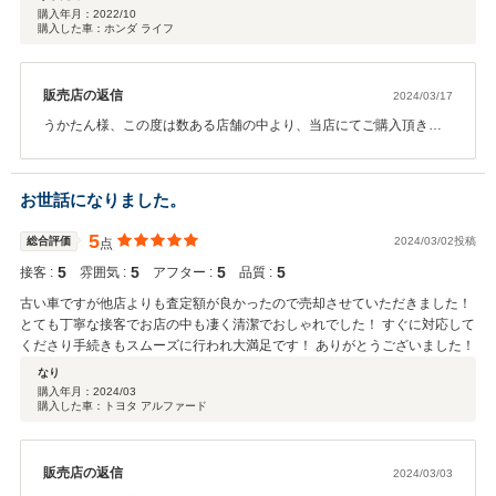
購入年月：
2022/10
購入した車：ホンダ ライフ
販売店の返信
2024/03/17
うかたん様、この度は数ある店舗の中より、当店にてご購入頂き誠
に有難う御座いました。また貴重なお褒めのクチコミをいただき誠
に有難う御座います。これからお車の事で何かございましたら些細
なことでもお気軽にご連絡くださいませ。また定期的にオイル交換
お世話になりました。
もお声かけ下さい♪うかたん様のカーライフのサポートが出来れば幸
いです。今後ともご愛顧の程よろしくお願い申し上げます。
5
総合評価
2024/03/02投稿
点
5
5
5
5
接客 :
雰囲気 :
アフター :
品質 :
古い車ですが他店よりも査定額が良かったので売却させていただきました！
とても丁寧な接客でお店の中も凄く清潔でおしゃれでした！ すぐに対応して
くださり手続きもスムーズに行われ大満足です！ ありがとうございました！
なり
購入年月：
2024/03
購入した車：トヨタ アルファード
販売店の返信
2024/03/03