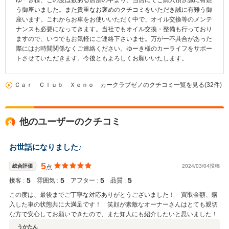
ゆーき様、この度は数ある店舗の中より、当店にてご購入頂き誠に有難
う御座いました。また貴重なお褒めのクチコミをいただき誠に有難う御
座います。これからお車をお使いいただく中で、オイル交換等のメンテ
ナンスも必要になってきます。当社でもオイル交換・整備も行っており
ますので、いつでもお気軽にご連絡下さいませ。万が一不具合があった
際にはお時間関係なくご連絡ください。ゆーき様のカーライフをサポー
トさせていただきます。今後ともよろしくお願いいたします。
Ｃａｒ Ｃｌｕｂ Ｘｅｎｏ カークラブゼノのクチコミ一覧を見る(32件)
他のユーザーのクチコミ
お世話になりました♪
5
総合評価
2024/03/04投稿
点
5
5
5
5
接客 :
雰囲気 :
アフター :
品質 :
この度は、最後までご丁寧な対応ありがとうございました！ 買取金額、購
入した車の状態共に大満足です！ 笑顔が素敵なオーナーさんはとても親切
な方で安心してお願いできたので、また知人にも紹介したいと思いました！
うかたん