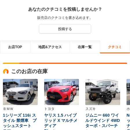
せんでした。またご連絡いただいた際に、雨漏れやエアコン故障の
あなたのクチコミを投稿しませんか？
件はお聞きしていなかった為、ご対応出来ておらず重ねてお詫び申
し上げます。対応が至らなかったことに対し大変申し訳なく感じて
販売店のクチコミを書き込めます。
おりますが、当社に持込していただけれる状況でなく修理金額の支
払い請求（保証期間外）のご要望でしたので応じる事ができません
投稿する
でした。
お店TOP
地図&アクセス
在庫一覧
クチコミ
このお店の在庫
ＢＭＷ
トヨタ
スズキ
ホ
1シリーズ 116i ス
ヤリス 1.5 ハイブ
ジムニー 660 ワイ
N
タイル 禁煙車 プ
リッド X マルチメ
ルドウインド 4WD
ッシュスタート
ディア
ターボ・スパーチ