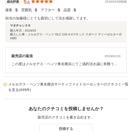
5
総合評価
2019/02/09投稿
点
5
5
5
5
接客 :
雰囲気 :
アフター :
品質 :
担当の加藤様にとても親切にして頂き感謝してます。
マタチャン３６
購入年月：
2019/02
購入した車：メルセデス・ベンツ GLC 220 d 4マチック スポーツ ディーゼルターボ
4WD
販売店の返信
2019/02/10
この度はメルセデス・ベンツ東名横浜にてご成約頂き誠に有難うご
ざいます。 ご紹介させて頂いたお車を気に入って頂き嬉しく思って
おります。初めてのメルセデスという事で ご不明点等出てくるかと
思います。何かございましたらお気軽にご連絡頂ければ幸いでござ
メルセデス・ベンツ東名横浜サーティファイドカーセンターのクチコミ一覧
います。 また、周りでお車を探している方がいらっしゃいましたら
を見る(449件)
お声掛け頂ければ幸いです。 今後とも、どうぞ宜しくお願い申し上
げます。 メルセデス・メンツ東名横浜：加藤 慎也
あなたのクチコミを投稿しませんか？
販売店のクチコミを書き込めます。
投稿する