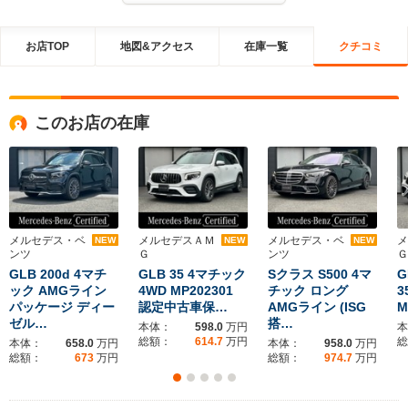
お店TOP
地図&アクセス
在庫一覧
クチコミ
このお店の在庫
メルセデス・ベ
メルセデスＡＭ
メルセデス・ベ
メ
NEW
NEW
NEW
ンツ
Ｇ
ンツ
Ｇ
GLB 200d 4マチ
GLB 35 4マチック
Sクラス S500 4マ
G
ック AMGライン
4WD MP202301
チック ロング
3
パッケージ ディー
認定中古車保…
AMGライン (ISG
M
ゼル…
搭…
本体：
598.0
万円
本
総額：
614.7
万円
総
本体：
658.0
万円
本体：
958.0
万円
総額：
673
万円
総額：
974.7
万円