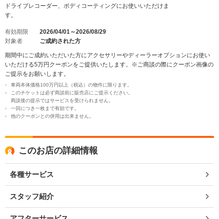
ドライブレコーダー、ボディコーティングにお使いいただけま
す。
有効期限
2026/04/01～2026/08/29
対象者
ご成約された方
期間中にご成約いただいた方にアクセサリーやディーラーオプションにお使い
いただける5万円クーポンをご提供いたします。※ご商談の際にクーポン画像の
ご提示をお願いします。
車両本体価格100万円以上（税込）の物件に限ります。
このチケットは必ず商談前に販売店にご提示ください。
商談後の提示ではサービスを受けられません。
一回につき一枚まで有効です。
他のクーポンとの併用は出来ません。
このお店の詳細情報
各種サービス
スタッフ紹介
アフターサービス