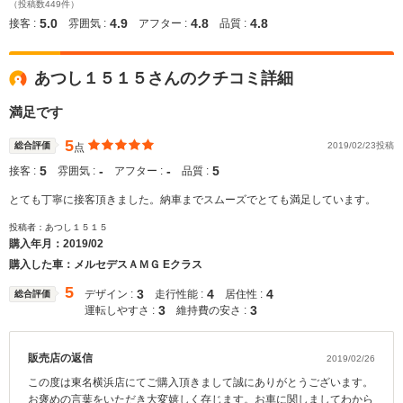
（投稿数449件）
5.0
4.9
4.8
4.8
接客 :
雰囲気 :
アフター :
品質 :
あつし１５１５さんのクチコミ詳細
満足です
5
総合評価
2019/02/23投稿
点
5
‐
‐
5
接客 :
雰囲気 :
アフター :
品質 :
とても丁寧に接客頂きました。納車までスムーズでとても満足しています。
投稿者：あつし１５１５
購入年月：
2019/02
購入した車：メルセデスＡＭＧ Eクラス
5
3
4
4
デザイン :
走行性能 :
居住性 :
総合評価
3
3
運転しやすさ :
維持費の安さ :
販売店の返信
2019/02/26
この度は東名横浜店にてご購入頂きまして誠にありがとうございます。
お褒めの言葉をいただき大変嬉しく存じます。お車に関しましてわから