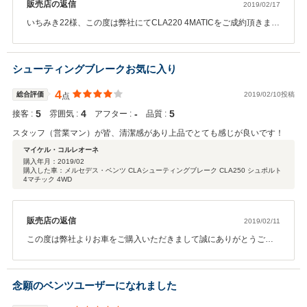
販売店の返信
2019/02/17
いちみき22様、この度は弊社にてCLA220 4MATICをご成約頂きまし
て誠にありがとうございます。また、このような高評価を頂き心よ
り感謝申し上げます。メルセデスライフを楽しんで頂いて、お車の
トラブルやわからない事などがございましたらいつでもご連絡下さ
シューティングブレークお気に入り
いませ。点検・車検なども含め、精一杯フォローさせて頂きますの
で、今後とも永いお付き合いをよろしくお願い申し上げます。メル
4
総合評価
2019/02/10投稿
点
セデス・ベンツ東名横浜 営業担当：李
5
4
‐
5
接客 :
雰囲気 :
アフター :
品質 :
スタッフ（営業マン）が皆、清潔感があり上品でとても感じが良いです！
マイケル・コルレオーネ
購入年月：
2019/02
購入した車：メルセデス・ベンツ CLAシューティングブレーク CLA250 シュポルト
4マチック 4WD
販売店の返信
2019/02/11
この度は弊社よりお車をご購入いただきまして誠にありがとうござ
います。いくつかの販売店でご覧になられた上で最終的に当店での
ご購入を決められたと伺い、大変嬉しく感じております。今後とも
お付き合いを続けていただけますようアフターフォローも含め精一
念願のベンツユーザーになれました
杯やらせていただきますので、何卒よろしくお願いいたします！
営業担当：濱田 彦丸