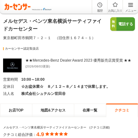
履歴
お気に入り
メニュー
メルセデス・ベンツ東名横浜サーティファイ
無
電話する
料
ドカーセンター
東京都町田市鶴間７－２－１ （旧住所１６７４－１）
カーセンサー認定取扱店
★★Mercedes-Benz Dealer Award 2023 優秀販売店賞受賞 ★★
(2026/08/03更新)
営業時間
10:00～18:00
定休日
☆お盆休業☆ ８／１２～８／１４まで休業します。
法人名
株式会社シュテルン世田谷
お店TOP
地図&アクセス
在庫一覧
クチコミ
メルセデス・ベンツ東名横浜サーティファイドカーセンター (クチコミ詳細)
4.9
クチコミ総合評価：