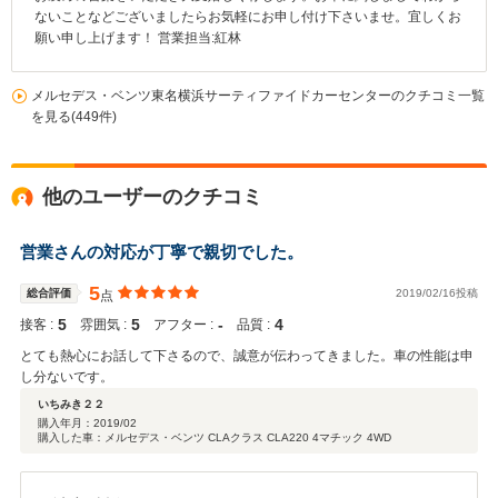
ないことなどございましたらお気軽にお申し付け下さいませ。宜しくお
願い申し上げます！ 営業担当:紅林
メルセデス・ベンツ東名横浜サーティファイドカーセンターのクチコミ一覧
を見る(449件)
他のユーザーのクチコミ
営業さんの対応が丁寧で親切でした。
5
総合評価
2019/02/16投稿
点
5
5
‐
4
接客 :
雰囲気 :
アフター :
品質 :
とても熱心にお話して下さるので、誠意が伝わってきました。車の性能は申
し分ないです。
いちみき２２
購入年月：
2019/02
購入した車：メルセデス・ベンツ CLAクラス CLA220 4マチック 4WD