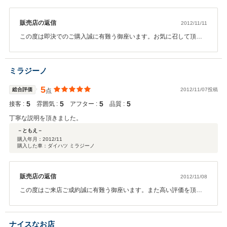
販売店の返信
2012/11/11
この度は即決でのご購入誠に有難う御座います。お気に召して頂け
たこと大変嬉しく思います。ご遠方ですが、ご納車後も末永いお付
き合いを目指しアフターフォローさせていただきます。今後とも宜
しくお願い致します。有難う御座いました。
ミラジーノ
5
総合評価
2012/11/07投稿
点
5
5
5
5
接客 :
雰囲気 :
アフター :
品質 :
丁寧な説明を頂きました。
－ともえ－
購入年月：
2012/11
購入した車：ダイハツ ミラジーノ
販売店の返信
2012/11/08
この度はご来店ご成約誠に有難う御座います。また高い評価を頂き
スタッフ一同高栄に思います。今後もカスタマーサービス向上に努
めていきたいと思います。ご不明な点などあればお申し付け頂けれ
ば幸いです。有難う御座いました。
ナイスなお店