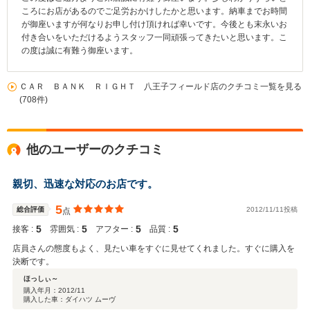
ころにお店があるのでご足労おかけしたかと思います。納車までお時間
が御座いますが何なりお申し付け頂ければ幸いです。今後とも末永いお
付き合いをいただけるようスタッフ一同頑張ってきたいと思います。こ
の度は誠に有難う御座います。
ＣＡＲ ＢＡＮＫ ＲＩＧＨＴ 八王子フィールド店のクチコミ一覧を見る
(708件)
他のユーザーのクチコミ
親切、迅速な対応のお店です。
5
総合評価
2012/11/11投稿
点
5
5
5
5
接客 :
雰囲気 :
アフター :
品質 :
店員さんの態度もよく、見たい車をすぐに見せてくれました。すぐに購入を
決断です。
ほっしぃ～
購入年月：
2012/11
購入した車：ダイハツ ムーヴ