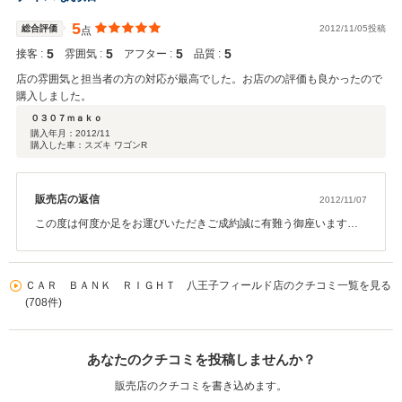
5
総合評価
2012/11/05投稿
点
5
5
5
5
接客 :
雰囲気 :
アフター :
品質 :
店の雰囲気と担当者の方の対応が最高でした。お店のの評価も良かったので
購入しました。
０３０７ｍａｋｏ
購入年月：
2012/11
購入した車：スズキ ワゴンR
販売店の返信
2012/11/07
この度は何度か足をお運びいただきご成約誠に有難う御座います。
またありがたいご評価のお言葉有難う御座います。担当者も喜んで
おります。納車までお時間が御座いますが、何か御座いましたら何
なりお申し付けいただければ幸いです。末永いお付き合いいただけ
ＣＡＲ ＢＡＮＫ ＲＩＧＨＴ 八王子フィールド店のクチコミ一覧を見る
るよう精一杯頑張りたいと思います。この度は有難う御座いまし
(708件)
た。
あなたのクチコミを投稿しませんか？
販売店のクチコミを書き込めます。