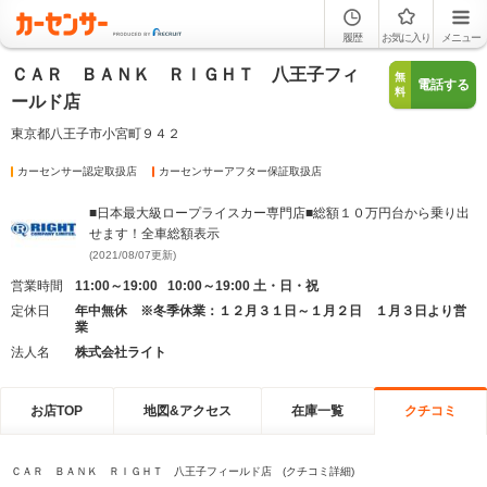
履歴
お気に入り
メニュー
ＣＡＲ ＢＡＮＫ ＲＩＧＨＴ 八王子フィ
無
電話する
料
ールド店
東京都八王子市小宮町９４２
カーセンサー認定取扱店
カーセンサーアフター保証取扱店
■日本最大級ロープライスカー専門店■総額１０万円台から乗り出
せます！全車総額表示
(2021/08/07更新)
営業時間
11:00～19:00 10:00～19:00 土・日・祝
定休日
年中無休 ※冬季休業：１２月３１日～１月２日 １月３日より営
業
法人名
株式会社ライト
お店TOP
地図&アクセス
在庫一覧
クチコミ
ＣＡＲ ＢＡＮＫ ＲＩＧＨＴ 八王子フィールド店 (クチコミ詳細)