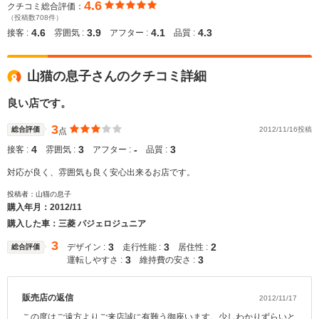
4.6
クチコミ総合評価：
（投稿数708件）
4.6
3.9
4.1
4.3
接客 :
雰囲気 :
アフター :
品質 :
山猫の息子さんのクチコミ詳細
良い店です。
3
総合評価
2012/11/16投稿
点
4
3
‐
3
接客 :
雰囲気 :
アフター :
品質 :
対応が良く、雰囲気も良く安心出来るお店です。
投稿者：山猫の息子
購入年月：
2012/11
購入した車：三菱 パジェロジュニア
3
3
3
2
デザイン :
走行性能 :
居住性 :
総合評価
3
3
運転しやすさ :
維持費の安さ :
販売店の返信
2012/11/17
この度はご遠方よりご来店誠に有難う御座います。少しわかりずらいと