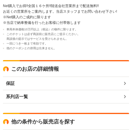
Net購入でお得!!全国１６ケ所!!陸送会社営業所まで配送無料!!
お近くの営業所をご案内します。当店スタッフまでお問い合わせ下さい!
※Net購入のご成約に限ります
※当店で納車整備を行ったお客様に付帯致します
車両本体価格10万円以上（税込）の物件に限ります。
このチケットは必ず商談前に販売店にご提示ください。
商談後の提示ではサービスを受けられません。
一回につき一枚まで有効です。
他のクーポンとの併用は出来ません。
このお店の詳細情報
保証
系列店一覧
他の条件から販売店を探す