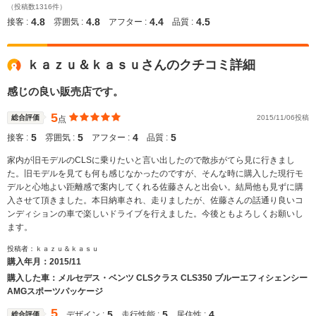
（投稿数1316件）
4.8
4.8
4.4
4.5
接客 :
雰囲気 :
アフター :
品質 :
ｋａｚｕ＆ｋａｓｕさんのクチコミ詳細
感じの良い販売店です。
5
総合評価
2015/11/06投稿
点
5
5
4
5
接客 :
雰囲気 :
アフター :
品質 :
家内が旧モデルのCLSに乗りたいと言い出したので散歩がてら見に行きまし
た。旧モデルを見ても何も感じなかったのですが、そんな時に購入した現行モ
デルと心地よい距離感で案内してくれる佐藤さんと出会い。結局他も見ずに購
入させて頂きました。本日納車され、走りましたが、佐藤さんの話通り良いコ
ンディションの車で楽しいドライブを行えました。今後ともよろしくお願いし
ます。
投稿者：ｋａｚｕ＆ｋａｓｕ
購入年月：
2015/11
購入した車：メルセデス・ベンツ CLSクラス CLS350 ブルーエフィシェンシー
AMGスポーツパッケージ
5
5
5
4
デザイン :
走行性能 :
居住性 :
総合評価