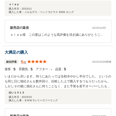
ｓｌａｐ
購入年月：
2015/11
購入した車：メルセデス・ベンツ Sクラス S550 ロング
販売店の返信
2015/11/05
ｓｌａｐ様 この度はこのような高評価を頂き誠にありがとうござ
います。楽しい車選びのお手伝いが出来大変嬉しく思っておりま
す。アフターサービスのメンテナンスやカスタム等精一杯ご協力し
ていきたいと思っておりますので何でもご相談ください。末永いお
大満足の購入
付き合いよろしくお願いします。
5
総合評価
2015/10/28投稿
点
5
5
‐
5
接客 :
雰囲気 :
アフター :
品質 :
いまだから言います。伺うにあたっては当初冷やかし半分でした。 というの
も同じ日に他社さんも数件回り、比較した上で購入するつもりだったから。
しかしその後に他社さんに伺うことなく、また予算を若干オーバーしたもの
の、充分納得のいく買い物ができたと思っています。 購入車両に対する満足
白い１０１３
はもちろんですが、担当してくれた佐藤さんのみならず、最寄り駅まで送迎
購入年月：
2015/10
購入した車：ＢＭＷ 5シリーズツーリング
してくれた女性スタッフさん、本当にありがとうございました。