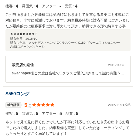
4
4
‐
4
接客 :
雰囲気 :
アフター :
品質 :
ご担当頂きました佐藤様には契約時におきまして度重なる変更にも柔軟にご
対応頂き、非常に感謝しております。納車最終時期に対応不備はございまし
たが最終的には顧客要求に対し尽力して頂き、納得できる形で納車する事が
出来ました。また次回ご縁があれば是非佐藤様にご担当をして頂きたいと思
ｓｗａｇｐａｐｅｒ
っています。
購入年月：
2015/10
購入した車：メルセデス・ベンツ Cクラスクーペ C180 ブルーエフィシェンシー
AMGスポーツパッケージ
販売店の返信
2015/11/06
swagpaper様この度は当社でCクラスご購入頂きまして誠に有難うご
ざいます。 同い年という事もあり沢山のお話しが出来て終始楽しい
ご商談で御座いました。 またご納車前に少しバタバタしてしまいご
迷惑をお掛け致しました。 今後もご期待に答えられるようにご尽力
S550ロング
して参りますので何卒宜しくお願い致します。 これからはメルセデ
スライフを満喫して下さい。 お近くに来られた際はお気軽にお立ち
5
総合評価
2015/11/04投稿
点
寄り下さいませ。
5
5
5
5
接客 :
雰囲気 :
アフター :
品質 :
ネットで見て見に行くだけでしたが丁寧に対応していただき安心出来るお店
でしたので購入しました。納車整備も完璧にしていただきコーティングして
もらったりとすごく満足しています！