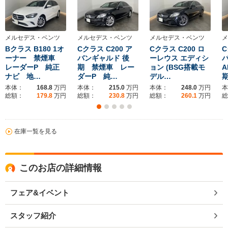
メルセデス・ベンツ
メルセデス・ベンツ
メルセデス・ベンツ
メ
Bクラス B180 1オ
Cクラス C200 ア
Cクラス C200 ロ
C
ーナー 禁煙車
バンギャルド 後
ーレウス エディシ
レーダーP 純正
期 禁煙車 レー
ョン (BSG搭載モ
A
ナビ 地…
ダーP 純…
デル…
本体：
168.8
万円
本体：
215.0
万円
本体：
248.0
万円
本
総額：
179.8
万円
総額：
230.8
万円
総額：
260.1
万円
総
在庫一覧を見る
このお店の詳細情報
フェア&イベント
スタッフ紹介