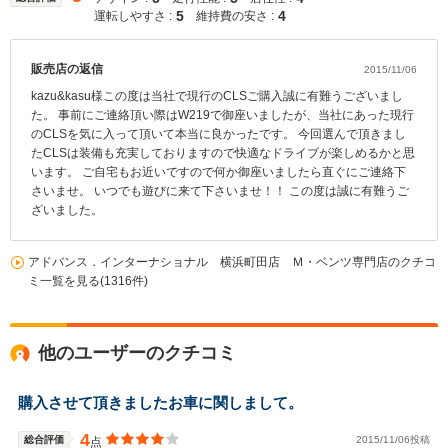
5
4
運転しやすさ :
維持費の安さ :
販売店の返信
2015/11/06
kazu&kasu様この度は当社で現行のCLSご購入誠に有難うございまし
た。 事前にご連絡頂い際はW219で御座いましたが、当社にあった現行
のCLSを気に入って頂いて本当に良かったです。 今回選んで頂きまし
たCLSは装備も充実しておりますので快適なドライブが楽しめるかと思
います。 ご自宅もお近いですので何か御座いましたら直ぐにご連絡下
さいませ。 いつでも遊びに来て下さいませ！！ この度は誠に有難うご
ざいました。
アドバンス．インターナショナル 横浜町田店 Ｍ・ベンツ専門店のクチコ
ミ一覧を見る(1316件)
他のユーザーのクチコミ
購入させて頂きましたお車に関しまして。
4
総合評価
2015/11/06投稿
点