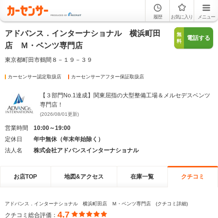
履歴
お気に入り
メニュー
アドバンス．インターナショナル 横浜町田
無
電話する
料
店 Ｍ・ベンツ専門店
東京都町田市鶴間８－１９－３９
カーセンサー認定取扱店
カーセンサーアフター保証取扱店
【３部門No.1達成】関東屈指の大型整備工場＆メルセデスベンツ
専門店！
(2026/08/01更新)
営業時間
10:00～19:00
定休日
年中無休（年末年始除く）
法人名
株式会社アドバンスインターナショナル
お店TOP
地図&アクセス
在庫一覧
クチコミ
アドバンス．インターナショナル 横浜町田店 Ｍ・ベンツ専門店 (クチコミ詳細)
4.7
クチコミ総合評価：