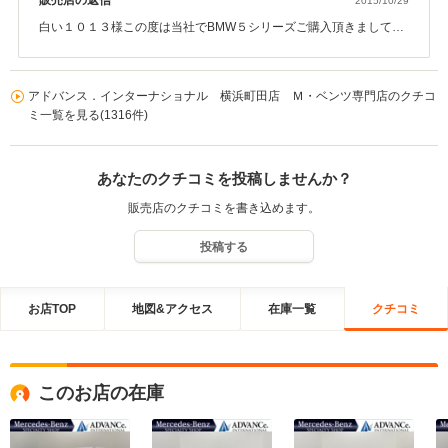
販売店の返信
2015/10/29
白い１０１３様この度は当社でBMW５シリーズご購入頂きまして誠
に有難うございました。 何件か回られて比較されている中で当社で
即決をして頂き大変嬉しく思います。 また嬉しいコメント有難う御
座います。 今後も白い１０１３様より信頼頂けるようにアフターフ
アドバンス．インターナショナル 横浜町田店 Ｍ・ベンツ専門店のクチコ
ォローもしっかりとご案内して参りますので宜しくお願い致しま
ミ一覧を見る(1316件)
す。 お子様のタイミングとご納車もばっちりで御座いましたね。 今
後はご家族でBMWライフをお楽しみくださいませ。 今後とも宜しく
お願い致します。
あなたのクチコミを投稿しませんか？
販売店のクチコミを書き込めます。
投稿する
お店TOP
地図&アクセス
在庫一覧
クチコミ
このお店の在庫