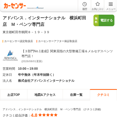
履歴
お気に入り
メニュー
アドバンス．インターナショナル 横浜町田
無
電話する
料
店 Ｍ・ベンツ専門店
東京都町田市鶴間８－１９－３９
カーセンサー認定取扱店
カーセンサーアフター保証取扱店
【３部門No.1達成】関東屈指の大型整備工場＆メルセデスベンツ
専門店！
(2026/08/01更新)
営業時間
10:00～19:00
定休日
年中無休（年末年始除く）
法人名
株式会社アドバンスインターナショナル
お店TOP
地図&アクセス
在庫一覧
クチコミ
アドバンス．インターナショナル 横浜町田店 Ｍ・ベンツ専門店 (クチコミ詳細)
4.8
クチコミ総合評価：