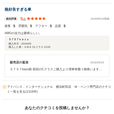
は６０ｔｈの限定モデルで御座いましたので装備も通常のＣクラス
ではないものでお洒落な１台で御座いましたね。 走りも、燃費も満
格好良すぎる車
足して頂けて本当に良かったです。 今後とも宜しくお願い致しま
す。
5
総合評価
2016/05/14投稿
点
5
5
5
5
接客 :
雰囲気 :
アフター :
品質 :
AMGの迫力は素晴らしい。
５７５７ｋａｚｕ
購入年月：
2016/05
購入した車：ＡＭＧ CLクラス CL63
販売店の返信
2016/05/15
５７５７kazu様 前回のCクラスご購入より増車有難う御座います。
今回のＣＬ６３ＡＭＧベンツの中でも特殊なスポーツカーになりま
すので走りも今まで以上に違った体感が出来るかと思います。 また
今回のお車はディーラーでの整備もしっかりと行われている１台で
アドバンス．インターナショナル 横浜町田店 Ｍ・ベンツ専門店のクチコ
したのでご紹介出来て本当に良かったです。 ５７５７kazu様スピー
ミ一覧を見る(1316件)
ド違反だけは気を付けて下さい（笑） あっという間に１００ｋｍを
超えていると思います、、、 お近くに来た際は遊びに来て下さい。
２台目のご購入有難う御座いました。
あなたのクチコミを投稿しませんか？