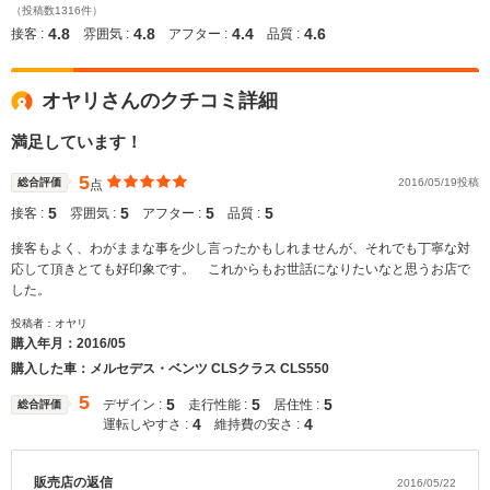
（投稿数1316件）
4.8
4.8
4.4
4.6
接客 :
雰囲気 :
アフター :
品質 :
オヤリさんのクチコミ詳細
満足しています！
5
総合評価
2016/05/19投稿
点
5
5
5
5
接客 :
雰囲気 :
アフター :
品質 :
接客もよく、わがままな事を少し言ったかもしれませんが、それでも丁寧な対
応して頂きとても好印象です。 これからもお世話になりたいなと思うお店で
した。
投稿者：オヤリ
購入年月：
2016/05
購入した車：メルセデス・ベンツ CLSクラス CLS550
5
5
5
5
デザイン :
走行性能 :
居住性 :
総合評価
4
4
運転しやすさ :
維持費の安さ :
販売店の返信
2016/05/22