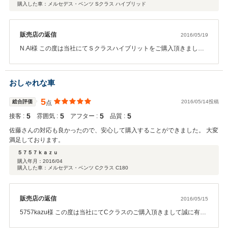
購入した車：メルセデス・ベンツ Sクラス ハイブリッド
販売店の返信
2016/05/19
N.AI様 この度は当社にてＳクラスハイブリットをご購入頂きまして
誠に有難うございました！！ また大変嬉しいお言葉有難う御座いま
す。 今回ご納車まで少しお待たせしてしまいまして大変申し訳御座
いませんでした。 お待ち頂く際もご理解頂き合わせてお礼申し上げ
おしゃれな車
ます。 今後も何かあればお気軽にご相談下さいませ。 是非メルセデ
スライフを満喫して頂ければ幸いで御座います。
5
総合評価
2016/05/14投稿
点
5
5
5
5
接客 :
雰囲気 :
アフター :
品質 :
佐藤さんの対応も良かったので、安心して購入することができました。 大変
満足しております。
５７５７ｋａｚｕ
購入年月：
2016/04
購入した車：メルセデス・ベンツ Cクラス C180
販売店の返信
2016/05/15
5757kazu様 この度は当社にてCクラスのご購入頂きまして誠に有難
うございます！！ また嬉しいお言葉有難う御座います。 今回のお車