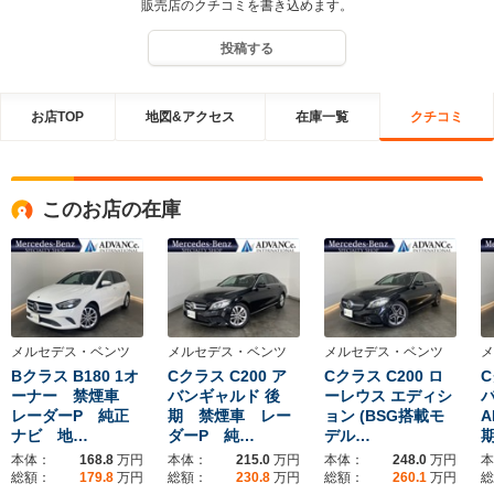
販売店のクチコミを書き込めます。
投稿する
お店TOP
地図&アクセス
在庫一覧
クチコミ
このお店の在庫
メルセデス・ベンツ
メルセデス・ベンツ
メルセデス・ベンツ
メ
Bクラス B180 1オ
Cクラス C200 ア
Cクラス C200 ロ
C
ーナー 禁煙車
バンギャルド 後
ーレウス エディシ
レーダーP 純正
期 禁煙車 レー
ョン (BSG搭載モ
A
ナビ 地…
ダーP 純…
デル…
本体：
168.8
万円
本体：
215.0
万円
本体：
248.0
万円
本
総額：
179.8
万円
総額：
230.8
万円
総額：
260.1
万円
総