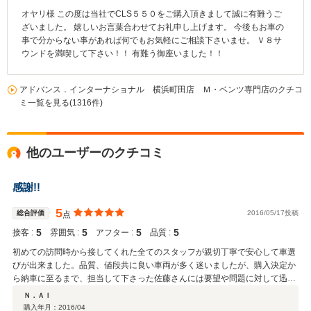
オヤリ様 この度は当社でCLS５５０をご購入頂きまして誠に有難うご
ざいました。 嬉しいお言葉合わせてお礼申し上げます。 今後もお車の
事で分からない事があれば何でもお気軽にご相談下さいませ。 Ｖ８サ
ウンドを満喫して下さい！！ 有難う御座いました！！
アドバンス．インターナショナル 横浜町田店 Ｍ・ベンツ専門店のクチコ
ミ一覧を見る(1316件)
他のユーザーのクチコミ
感謝!!
5
総合評価
2016/05/17投稿
点
5
5
5
5
接客 :
雰囲気 :
アフター :
品質 :
初めての訪問時から接してくれた全てのスタッフが親切丁寧で安心して車選
びが出来ました。品質、値段共に良い車両が多く迷いましたが、購入決定か
ら納車に至るまで、担当して下さった佐藤さんには要望や問題に対して迅速
かつ丁寧に対応して頂き感謝しております。
Ｎ．ＡＩ
購入年月：
2016/04