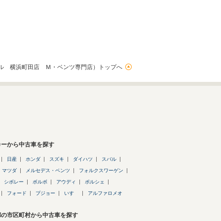
ル 横浜町田店 Ｍ・ベンツ専門店）トップへ
カーから中古車を探す
日産
ホンダ
スズキ
ダイハツ
スバル
マツダ
メルセデス・ベンツ
フォルクスワーゲン
シボレー
ボルボ
アウディ
ポルシェ
フォード
プジョー
いすゞ
アルファロメオ
都の市区町村から中古車を探す