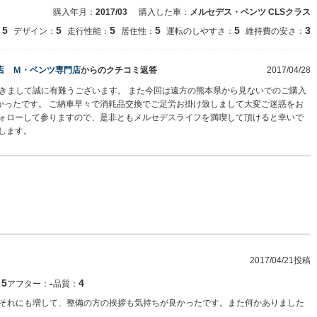
購入年月：
2017/03
購入した車：
メルセデス・ベンツ CLSクラス
5
5
5
5
5
3
：
デザイン：
走行性能：
居住性：
運転のしやすさ：
維持費の安さ：
店 Ｍ・ベンツ専門店
からのクチコミ返答
2017/04/28
購入頂きまして誠に有難うございます。 また今回は遠方の熊本県から見ないでのご購入
かったです。 ご納車早々で消耗品交換でご足労お掛け致しまして大変ご迷惑をお
フォローして参りますので、是非ともメルセデスライフを満喫して頂けると幸いで
します。
2017/04/21投稿
5
‐
4
：
アフター：
品質：
それにも増して、整備の方の挨拶も気持ちが良かったです。また何かありました