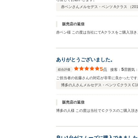
赤ベンさん
メルセデス・ベンツ Aクラス （
201
販売店の返信
赤ベン様 この度は当社にてAクラスをご購入頂き
は他店も見られた中で御座いましたが、当社のＡ
付いておりますので更に安全に乗って頂けると思
て参りますので宜しくお願い致します。
ありがとうございました。
5
点
5
接客：
雰囲気
総合評価
ご担当者の佐藤さんの対応が非常に良かったです
博多の人さん
メルセデス・ベンツ Cクラス C1
販売店の返信
博多の人様 この度は当社でＣクラスのご購入頂
セデスへのお乗換えのお手伝いが出来て光栄で御
ませ。 何か分からない事があればお気軽にご相談
良い1台がスムーズに購入できました