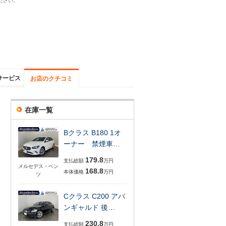
ださい。
サービス
お店のクチコミ
在庫一覧
Bクラス B180 1オ
ーナー 禁煙車…
179.8
支払総額
万円
メルセデス・ベン
168.8
本体価格
万円
ツ
Cクラス C200 アバ
ンギャルド 後…
230.8
支払総額
万円