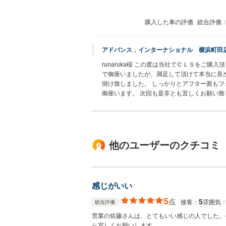
購入した車の評価
総合評価
アドバンス．インターナショナル 横浜町田
runaruka様 この度は当社でＣＬＳをご
で御座いましたが、満足して頂けて本当に良
掛け致しました。 しっかりとアフター面も
御座います。 次回も是非とも宜しくお願い致
他のユーザーのクチコミ
感じがいい
5
点
5
接客：
雰囲気
総合評価
営業の佐藤さんは、とてもいい感じの人でした。
ら宜しくお願いします。