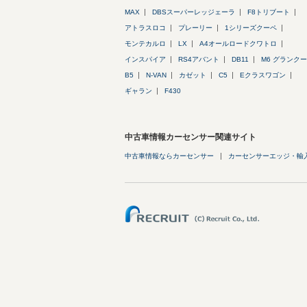
MAX
DBSスーパーレッジェーラ
F8トリブート
アトラスロコ
プレーリー
1シリーズクーペ
モンテカルロ
LX
A4オールロードクワトロ
インスパイア
RS4アバント
DB11
M6 グランク
B5
N-VAN
カゼット
C5
Eクラスワゴン
ギャラン
F430
中古車情報カーセンサー関連サイト
中古車情報ならカーセンサー
カーセンサーエッジ・輸