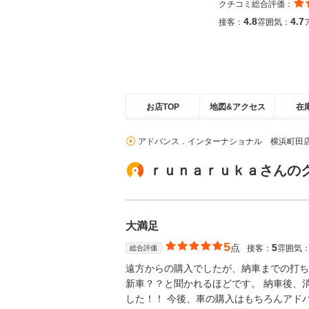
クチコミ総合評価：
4.8
4.7
接客：
雰囲気：
お店TOP
地図&アクセス
在
アドバンス．インターナショナル 横浜町田
ｒｕｎａｒｕｋａさんの
大満足
5
点
5
接客：
雰囲気
総合評価
遠方からの購入でしたが、納車までの打ち
新車？？と聞かれるほどです。 納車後、
した！！ 今後、車の購入はもちろんアド