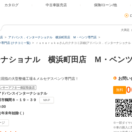
カタログ
中古車販売店
保険/ローン/他
大満足
店
アドバンス．インターナショナル 横浜町田店 Ｍ・ベンツ専門店
門店 (クチコミ一覧)
ｒｕｎａｒｕｋａさんのクチコミ詳細(アドバンス．インターナショナル 
ーナショナル 横浜町田店 Ｍ・ベン
お問い
関東屈指の大型整備工場＆メルセデスベンツ専門店！
0
ンサーアフター保証取扱店
無料
アドバンスインターナショナル
田市鶴間８－１９－３９
MAP
9:00
（年末年始除く）
ージ
※一部ダイヤ
※車の購入に