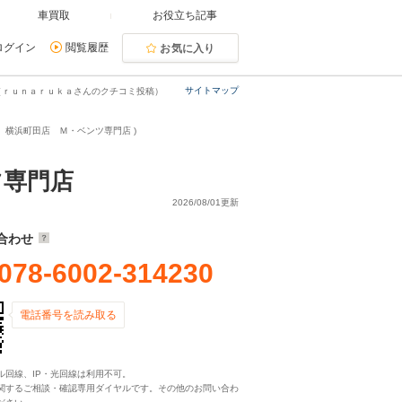
車買取
お役立ち記事
ログイン
閲覧履歴
お気に入り
サイトマップ
（ｒｕｎａｒｕｋａさんのクチコミ投稿）
横浜町田店 Ｍ・ベンツ専門店 )
ツ専門店
2026/08/01更新
合わせ
078-6002-314230
電話番号を読み取る
ル回線、IP・光回線は利用不可。
関するご相談・確認専用ダイヤルです。その他のお問い合わ