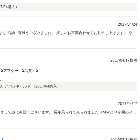
7/04
購入）
2017/04/24
まして誠に有難うございました。 嬉しいお言葉合わせてお礼申し上げます。 今回
クラスを気に入って頂けて良かったです。 上級グレードにレーダーセーフティも
います。 今後も増車、お乗換えでご指名して頂けるようにしっかりとフォローし
2017/04/17投稿
5
5
5
：
アフター：
品質：
。
80 アバンギャルド （
2017/04
購入）
2017/04/17
きまして誠に有難うございます。 長年乗られて来られましたＢＭＷより今回のメル
座います。 また嬉しいお言葉有難う御座います。 今後のフォローもお任せ下さい
下さいませ。 宜しくお願い致します。
！
2017/04/16投稿