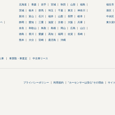
北海道
青森
岩手
宮城
秋田
山形
福島
福生市
茨城
栃木
群馬
埼玉
千葉
東京
神奈川
港区
新潟
富山
石川
福井
山梨
長野
岐阜
中央区
ーペ
静岡
愛知
三重
滋賀
京都
大阪
兵庫
東久留
奈良
和歌山
鳥取
島根
岡山
広島
山口
徳島
香川
愛媛
高知
福岡
佐賀
長崎
熊本
大分
宮崎
鹿児島
沖縄
入車
車買取・車査定
中古車リース
プライバシーポリシー
利用規約
"カーセンサーは安心"その理由
サイ