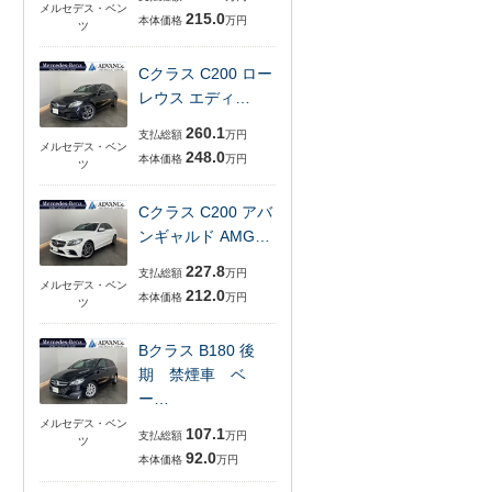
メルセデス・ベン
215.0
本体価格
万円
ツ
Cクラス C200 ロー
レウス エディ…
260.1
支払総額
万円
メルセデス・ベン
248.0
本体価格
万円
ツ
Cクラス C200 アバ
ンギャルド AMG…
227.8
支払総額
万円
メルセデス・ベン
212.0
本体価格
万円
ツ
Bクラス B180 後
期 禁煙車 ベ
ー…
メルセデス・ベン
107.1
支払総額
万円
ツ
92.0
本体価格
万円