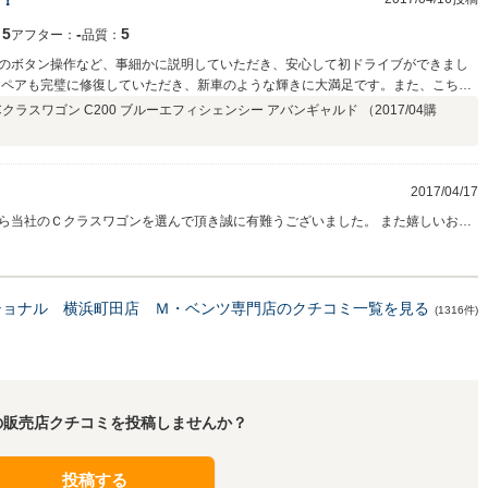
5
‐
5
：
アフター：
品質：
のボタン操作など、事細かに説明していただき、安心して初ドライブができまし
リペアも完璧に修復していただき、新車のような輝きに大満足です。また、こちら
だき助かりました。
クラスワゴン C200 ブルーエフィシェンシー アバンギャルド （
2017/04
購
2017/04/17
の中から当社のＣクラスワゴンを選んで頂き誠に有難うございました。 また嬉しいお言
デビューで素敵な思いでを沢山作って頂けると光栄で御座います。 走りも、安全性
も増えますね。 ご要望の箇所も気に入って頂けて安心致しました。 これからも宜
ショナル 横浜町田店 Ｍ・ベンツ専門店のクチコミ一覧を見る
(1316件)
の販売店クチコミを投稿しませんか？
投稿する