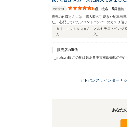
5
点
5
接客：
雰囲気
総合評価
担当の佐藤さんには、購入時の手続きや納車当日
た。 心配していたフロントバンパーのカスリ傷
が気づいていなかったタイヤ交換対応もしていた
ｈｉ＿ｍａｔｓｕｎさ
メルセデス・ベンツ C
ん
入）
販売店の返信
hi_matsun様 この度は数ある中古車販売店
葉合わせてお礼申し上げます。 初のメルセデス
も高いＣクラスですので今後のドライブの楽しみ
しくお願い致します。
アドバンス．インターナ
あなた