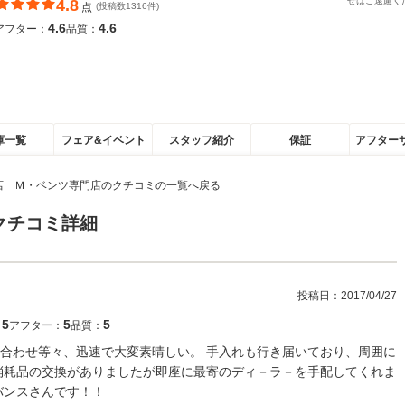
せはご遠慮く
4.8
点
(投稿数1316件)
4.6
4.6
アフター：
品質：
庫一覧
フェア&イベント
スタッフ紹介
保証
アフター
店 Ｍ・ベンツ専門店のクチコミの一覧へ戻る
クチコミ詳細
投稿日：
2017/04/27
5
5
5
：
アフター：
品質：
合わせ等々、迅速で大変素晴しい。 手入れも行き届いており、周囲に
消耗品の交換がありましたが即座に最寄のディ－ラ－を手配してくれま
バンスさんです！！