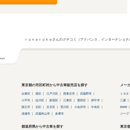
ｒｕｎａｒｕｋａさんのクチコミ（アドバンス．インターナショナ
東京都の市区町村から中古車販売店を探す
メー
台東区
港区
江戸川区
西東京市
武蔵野市
トヨタ
小平市
品川区
新宿区
江東区
墨田区
府中市
三菱
国立市
北区
文京区
荒川区
小金井市
中央区
BMW
清瀬市
武蔵村山市
多摩市
ジープ
都道府県から中古車を探す
東京