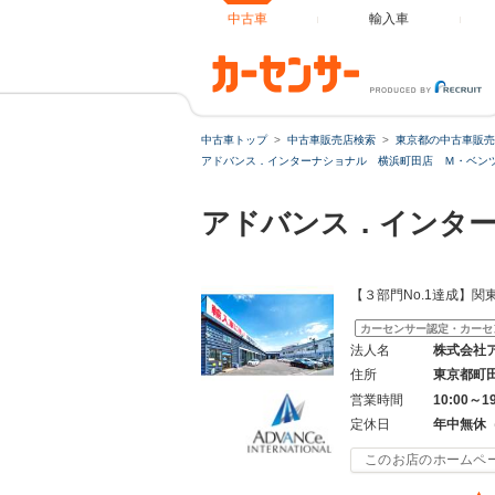
中古車
輸入車
中古車トップ
中古車販売店検索
東京都の中古車販売
アドバンス．インターナショナル 横浜町田店 Ｍ・ベンツ専
アドバンス．インタ
【３部門No.1達成】
カーセンサー認定・カーセ
法人名
株式会社
住所
東京都町
営業時間
10:00～1
定休日
年中無休
このお店のホームペ