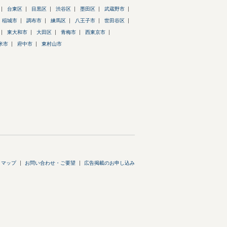
台東区
目黒区
渋谷区
墨田区
武蔵野市
稲城市
調布市
練馬区
八王子市
世田谷区
東大和市
大田区
青梅市
西東京市
米市
府中市
東村山市
トマップ
お問い合わせ・ご要望
広告掲載のお申し込み