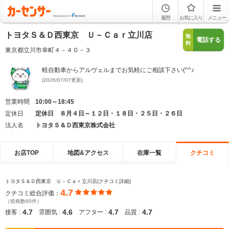
履歴
お気に入り
メニュー
トヨタＳ＆Ｄ西東京 Ｕ－Ｃａｒ立川店
無
電話する
料
東京都立川市幸町４－４０－３
軽自動車からアルヴェルまでお気軽にご相談下さい(^^♪
(2026/07/07更新)
営業時間
10:00～18:45
定休日
定休日 ８月４日～１２日・１８日・２５日・２６日
法人名
トヨタＳ＆Ｄ西東京株式会社
お店TOP
地図&アクセス
在庫一覧
クチコミ
トヨタＳ＆Ｄ西東京 Ｕ－Ｃａｒ立川店(クチコミ詳細)
4.7
クチコミ総合評価：
（投稿数60件）
4.7
4.6
4.7
4.7
接客 :
雰囲気 :
アフター :
品質 :