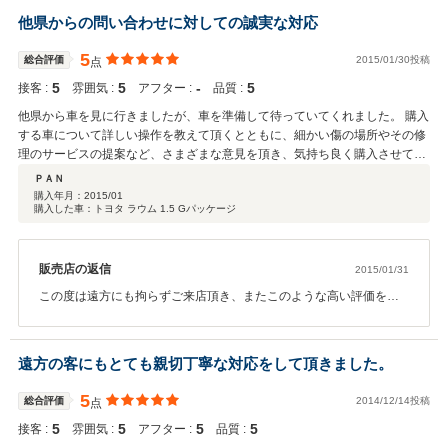
りサポートさせて頂きたいと思いますので、何卒よろしくお願い致
他県からの問い合わせに対しての誠実な対応
します。
5
総合評価
2015/01/30投稿
点
5
5
‐
5
接客 :
雰囲気 :
アフター :
品質 :
他県から車を見に行きましたが、車を準備して待っていてくれました。 購入
する車について詳しい操作を教えて頂くとともに、細かい傷の場所やその修
理のサービスの提案など、さまざまな意見を頂き、気持ち良く購入させて頂
きました。
ＰＡＮ
購入年月：
2015/01
購入した車：トヨタ ラウム 1.5 Gパッケージ
販売店の返信
2015/01/31
この度は遠方にも拘らずご来店頂き、またこのような高い評価をい
ただきまして、社員一同心から感謝しております。何かお困りの際
はぜひお気軽にお立ち寄りください。 ご納車までお時間を頂いて大
変恐縮ですが、しっかり準備させていただきますので、今しばらく
遠方の客にもとても親切丁寧な対応をして頂きました。
お待ち下さい。 今後とも、どうぞ宜しくお願い致します！
5
総合評価
2014/12/14投稿
点
5
5
5
5
接客 :
雰囲気 :
アフター :
品質 :