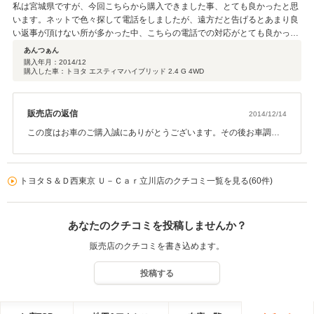
私は宮城県ですが、今回こちらから購入できました事、とても良かったと思
います。ネットで色々探して電話をしましたが、遠方だと告げるとあまり良
い返事が頂けない所が多かった中、こちらの電話での対応がとても良かった
ので、現車を見に行ったその日に購入を決めました。手続き完了まで、こま
あんつぁん
めにご連絡を頂きとても安心しました。皆さんの書き込みの通り品質・対応
購入年月：
2014/12
購入した車：トヨタ エスティマハイブリッド 2.4 G 4WD
共にとても良いお店でした。出来ればまた利用したいです。
販売店の返信
2014/12/14
この度はお車のご購入誠にありがとうございます。その後お車調子
はいかがでしょうか。 私共の対応・車に関しまして高い評価を頂
き、大変光栄でございます！ 是非東京にお越しの際はお気軽にお立
ち寄り下さい。 お近くでお車御検討の方などもいらっしゃいました
トヨタＳ＆Ｄ西東京 Ｕ－Ｃａｒ立川店のクチコミ一覧を見る(60件)
ら、是非お声かけ下さいませ。 ありがとうございました。
あなたのクチコミを投稿しませんか？
販売店のクチコミを書き込めます。
投稿する