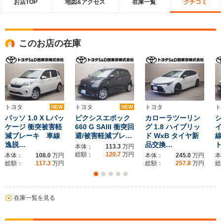
お店TOP
地図&アクセス
在庫一覧
クチコミ
このお店の在庫
トヨタ
トヨタ
トヨタ
ト
NEW
NEW
パッソ 1.0 X Lパッ
ピクシスエポック
カローラツーリン
シ
ケージ 衝突被害軽
660 G SAIII 衝突回
グ 1.8 ハイブリッ
減ブレーキ 車線
避/被害軽減ブレ…
ド WxB タイヤ新
逸脱…
品交換…
本体：
113.3
万円
総額：
120.7
万円
本体：
108.0
万円
本体：
245.0
万円
本
総額：
117.3
万円
総額：
257.8
万円
総
在庫一覧を見る