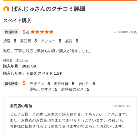
ぽんじゅさんのクチコミ詳細
スペイド購入
5
総合評価
2016/09/19投稿
点
5
5
5
5
接客 :
雰囲気 :
アフター :
品質 :
親切、丁寧な対応で気持ちの良い購入が出来ました。
投稿者：ぽんじゅ
購入年月：
2016/09
購入した車：トヨタ スペイド 1.5 F
5
5
5
5
デザイン :
走行性能 :
居住性 :
総合評価
5
5
運転しやすさ :
維持費の安さ :
販売店の返信
2016/09/19
ぽんじゅ様、この度はお車のご購入頂きましてありがとうございます。
また、お褒めのお言葉頂きましてありがとうございます。 今後とも、
お客様に信頼されるよう努めて参りますのでよろしくお願いします。