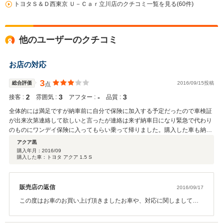
トヨタＳ＆Ｄ西東京 Ｕ－Ｃａｒ立川店のクチコミ一覧を見る(60件)
他のユーザーのクチコミ
お店の対応
3
総合評価
2016/09/15投稿
点
2
3
‐
3
接客 :
雰囲気 :
アフター :
品質 :
全体的には満足ですが納車前に自分で保険に加入する予定だったので車検証
が出来次第連絡して欲しいと言ったが連絡は来ず納車日になり緊急で代わり
のものにワンデイ保険に入ってもらい乗って帰りました。購入した車も納車
日にカーナビの不良に気づき修理になり下取りに出した車の代金も納車から
アクア黒
5日後の振込とのことでしたが振り込まれず翌日になりました。 トヨタのデ
購入年月：
2016/09
購入した車：トヨタ アクア 1.5 S
ィーラーだからと安心していましたが対応に対しては不満ばかりでした。 整
備に関しては信頼のできる地元の車屋に 頼もうと思います。
販売店の返信
2016/09/17
この度はお車のお買い上げ頂きましたお車や、対応に関しましてご
迷惑おかけ致しました事、深くお詫び申し上げます。 今後は、信頼
回復に努めて参りたいと思います。担当スタッフ、店長と一丸とな