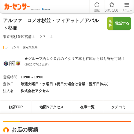
履歴
お気に入り
メニュー
アルファ ロメオ杉並・フィアット／アバル
無
電話する
料
ト杉並
東京都杉並区宮前４－２７－４
カーセンサー認定取扱店
★グループ約１００台のイタリア車を在庫から取り寄せ可能！
(2025/07/19更新)
営業時間
10:00～19:00
定休日
毎週火曜日・水曜日（祝日の場合は営業・翌平日休み）
法人名
株式会社アクセル
お店TOP
地図&アクセス
在庫一覧
クチコミ
お店の実績