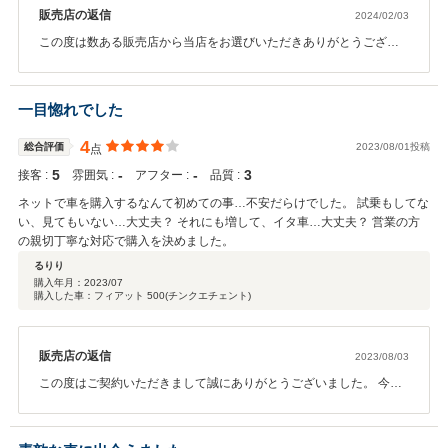
販売店の返信
2024/02/03
この度は数ある販売店から当店をお選びいただきありがとうござい
ます。 御納車以降も末永くお付き合いできれば幸いです。 スタッフ
一同心よりお待ちしております。
一目惚れでした
4
総合評価
2023/08/01投稿
点
5
‐
‐
3
接客 :
雰囲気 :
アフター :
品質 :
ネットで車を購入するなんて初めての事…不安だらけでした。 試乗もしてな
い、見てもいない…大丈夫？ それにも増して、イタ車…大丈夫？ 営業の方
の親切丁寧な対応で購入を決めました。
るりり
購入年月：
2023/07
購入した車：フィアット 500(チンクエチェント)
販売店の返信
2023/08/03
この度はご契約いただきまして誠にありがとうございました。 今回
はこのような高い評価をいただきまして、社員一同心から感謝して
おります。 お車、ご納車まで今しばらくお待ちくださいませ。 お車
のことで、ご不明点がございましたらお気軽にお問い合わせくださ