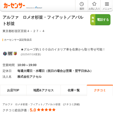
履歴
お気に入り
メニュー
アルファ ロメオ杉並・フィアット／アバル
無
電話する
料
ト杉並
東京都杉並区宮前４－２７－４
カーセンサー認定取扱店
★グループ約１００台のイタリア車を在庫から取り寄せ可能！
(2025/07/19更新)
営業時間
10:00～19:00
定休日
毎週火曜日・水曜日（祝日の場合は営業・翌平日休み）
法人名
株式会社アクセル
お店TOP
地図&アクセス
在庫一覧
クチコミ
アルファ ロメオ杉並・フィアット／アバルト杉並 (クチコミ詳細)
5.0
クチコミ総合評価：