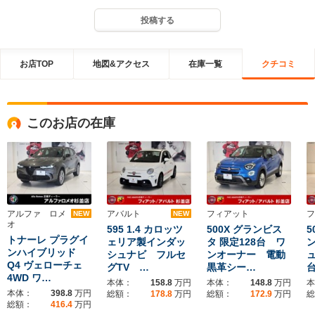
投稿する
お店TOP
地図&アクセス
在庫一覧
クチコミ
このお店の在庫
アルファ ロメ
アバルト
フィアット
フ
NEW
NEW
オ
595 1.4 カロッツ
500X グランビス
5
トナーレ プラグイ
ェリア製インダッ
タ 限定128台 ワ
ン
ンハイブリッド
シュナビ フルセ
ンオーナー 電動
ュ
Q4 ヴェローチェ
グTV …
黒革シー…
4WD ワ…
本体：
158.8
万円
本体：
148.8
万円
本
本体：
398.8
万円
総額：
178.8
万円
総額：
172.9
万円
総
総額：
416.4
万円