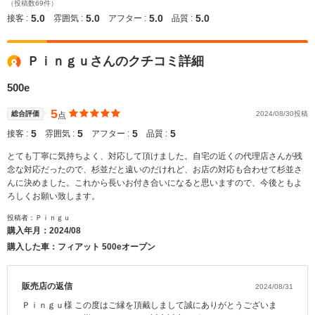
（投稿数69件）
5.0
5.0
5.0
5.0
接客 :
雰囲気 :
アフター :
品質 :
Ｐｉｎｇｕさんのクチコミ詳細
500e
5
総合評価
2024/08/30投稿
点
5
5
5
5
接客 :
雰囲気 :
アフター :
品質 :
とても丁寧に気持ちよく、対応して頂けました。自宅の近くの代理店さんが残
念な対応だったので、杉並だと遠いのだけれど、お店の対応も合わせて杉並さ
んに決めました。これから長いお付き合いになると思いますので、今後ともよ
ろしくお願い致します。
投稿者：Ｐｉｎｇｕ
購入年月：
2024/08
購入した車：フィアット 500eオープン
販売店の返信
2024/08/31
Ｐｉｎｇｕ様 この度はご縁を頂戴しまして誠にありがとうございま