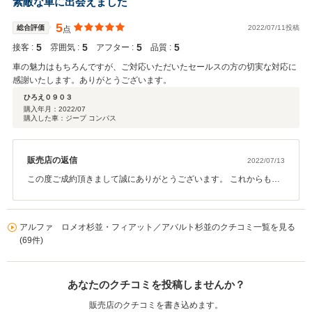
素敵な車に出会えました
い。 今後とも、どうぞ宜しくお願い致します。
5
総合評価
2022/07/11投稿
点
5
5
5
5
接客 :
雰囲気 :
アフター :
品質 :
車の魅力はもちろんですが、ご対応いただいたセールスの方の切実な対応に
感謝いたします。ありがとうございます。
ひろえ０９０３
購入年月：
2022/07
購入した車：ジープ コンパス
販売店の返信
2022/07/13
この度ご成約頂きまして誠にありがとうございます。 これからも長
いお付き合いをお願い致します。 ご納車楽しみにお待ちくださいま
せ
アルファ ロメオ杉並・フィアット／アバルト杉並のクチコミ一覧を見る
(69件)
あなたのクチコミを投稿しませんか？
販売店のクチコミを書き込めます。