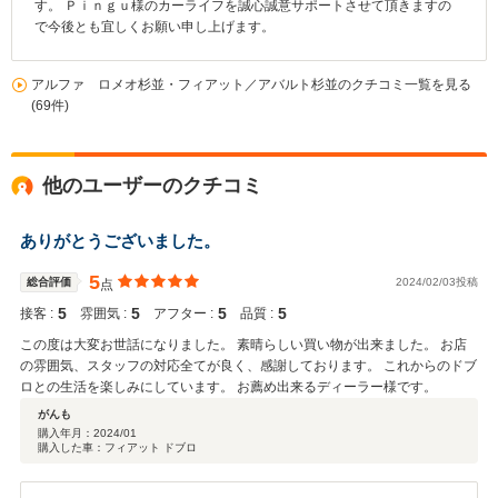
す。 Ｐｉｎｇｕ様のカーライフを誠心誠意サポートさせて頂きますの
で今後とも宜しくお願い申し上げます。
アルファ ロメオ杉並・フィアット／アバルト杉並のクチコミ一覧を見る
(69件)
他のユーザーのクチコミ
ありがとうございました。
5
総合評価
2024/02/03投稿
点
5
5
5
5
接客 :
雰囲気 :
アフター :
品質 :
この度は大変お世話になりました。 素晴らしい買い物が出来ました。 お店
の雰囲気、スタッフの対応全てが良く、感謝しております。 これからのドブ
ロとの生活を楽しみにしています。 お薦め出来るディーラー様です。
がんも
購入年月：
2024/01
購入した車：フィアット ドブロ