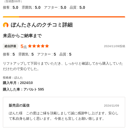
（投稿数68件）
5.0
5.0
5.0
5.0
接客 :
雰囲気 :
アフター :
品質 :
ぽんたさんのクチコミ詳細
来店からご納車まで
5
総合評価
2024/11/09投稿
点
5
5
5
5
接客 :
雰囲気 :
アフター :
品質 :
リフトアップして下回りまでいただき、しっかりと確認してから購入していた
だけたので安心でした。
投稿者：ぽんた
購入年月：
2024/10
購入した車：アバルト 595
販売店の返信
2024/11/09
ぽんた様 この度はご縁を頂戴しまして誠に感謝申し上げます。安心し
て私自身も嬉しく思います。 今後とも宜しくお願い致します。