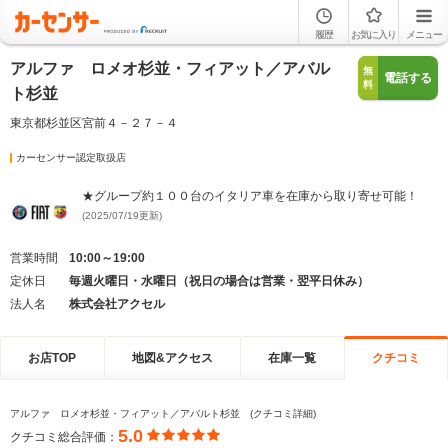
履歴
お気に入り
メニュー
アルファ ロメオ杉並・フィアット／アバル
無
電話する
料
ト杉並
東京都杉並区宮前４－２７－４
カーセンサー認定取扱店
★グループ約１００台のイタリア車を在庫から取り寄せ可能！
(2025/07/19更新)
営業時間
10:00～19:00
定休日
毎週火曜日・水曜日（祝日の場合は営業・翌平日休み）
法人名
株式会社アクセル
お店TOP
地図&アクセス
在庫一覧
クチコミ
アルファ ロメオ杉並・フィアット／アバルト杉並 (クチコミ詳細)
5.0
クチコミ総合評価：