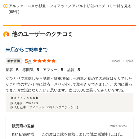
アルファ ロメオ杉並・フィアット／アバルト杉並のクチコミ一覧を見る
(68件)
他のユーザーのクチコミ
来店からご納車まで
5
総合評価
2024/10/21投稿
点
5
5
5
5
接客 :
雰囲気 :
アフター :
品質 :
女ひとりで車探しから試乗～駐車場探し～納車と初めての経験ばかりでした
がご担当の方が丁寧に対応下さり安心して取引きができました。大切に乗っ
てまたお世話になりたいと思います。次は500Cに乗ってみたいですね。
ｈａｎａ．ｎｏａｈ
購入年月：
2024/09
購入した車：フィアット 500(チンクエチェント)
販売店の返信
2024/10/24
hana.noah様 この度はご縁を頂戴しまして誠に感謝申し上げま