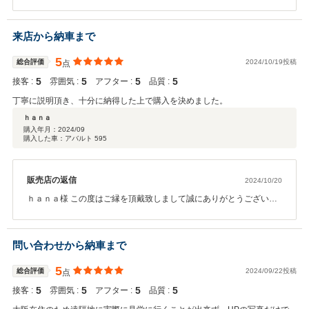
す。ご来店から初めてのお車購入ということもあり、ご不安も多々
あったかと思いますが、次の500Cも当店を選んで頂けるようにサポ
ートさせて頂きますので今後とも宜しくお願い致します。
来店から納車まで
5
総合評価
2024/10/19投稿
点
5
5
5
5
接客 :
雰囲気 :
アフター :
品質 :
丁寧に説明頂き、十分に納得した上で購入を決めました。
ｈａｎａ
購入年月：
2024/09
購入した車：アバルト 595
販売店の返信
2024/10/20
ｈａｎａ様 この度はご縁を頂戴致しまして誠にありがとうございま
す。 ご不安な点が多々あったかと思いますがご満足して頂けて心よ
り嬉しく思います。 今後とも末永く宜しくお願い申し上げます。
問い合わせから納車まで
5
総合評価
2024/09/22投稿
点
5
5
5
5
接客 :
雰囲気 :
アフター :
品質 :