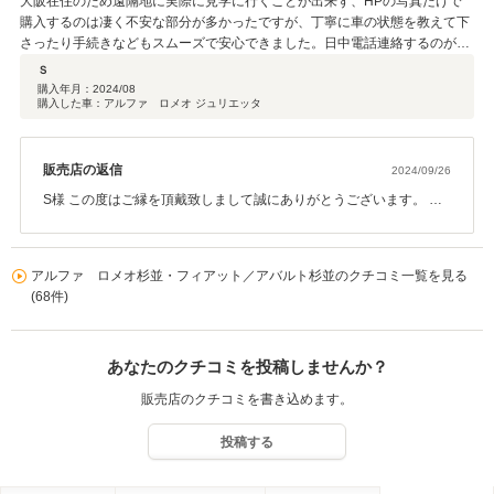
大阪在住のため遠隔地に実際に見学に行くことが出来ず、HPの写真だけで
購入するのは凄く不安な部分が多かったですが、丁寧に車の状態を教えて下
さったり手続きなどもスムーズで安心できました。日中電話連絡するのが難
しいこともあり、遅い時間でも対応していただけたのも個人的には凄く嬉し
Ｓ
かったです。 他のところであまり良い対応を受けなかったこともあり、とて
購入年月：
2024/08
購入した車：アルファ ロメオ ジュリエッタ
も信頼できるお店でした。ありがとうございました。
販売店の返信
2024/09/26
S様 この度はご縁を頂戴致しまして誠にありがとうございます。 ご
遠方での購入に関して、ご不安な点が多々あったかと思いますがご
満足して頂けて心より嬉しく思います。 今後とも末永く宜しくお願
い申し上げます。
アルファ ロメオ杉並・フィアット／アバルト杉並のクチコミ一覧を見る
(68件)
あなたのクチコミを投稿しませんか？
販売店のクチコミを書き込めます。
投稿する