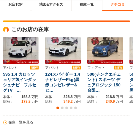
お店TOP
地図&アクセス
在庫一覧
クチコミ
このお店の在庫
アバルト
アバルト
フィアット
フ
NEW
NEW
NEW
595 1.4 カロッツ
124スパイダー 1.4
500(チンクエチェ
5
ェリア製インダッ
ナビレザーPkg(黒
ント) スポーツ デ
タ
シュナビ フルセ
赤コンビレザー&
ュアロジック 150
グTV …
ヒ…
台限…
本体：
158.8
万円
本体：
328.8
万円
本体：
218.8
万円
本
総額：
178.8
万円
総額：
349.2
万円
総額：
240.9
万円
総
在庫一覧を見る