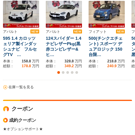
アバルト
アバルト
フィアット
フ
NEW
NEW
NEW
595 1.4 カロッツ
124スパイダー 1.4
500(チンクエチェ
5
ェリア製インダッ
ナビレザーPkg(黒
ント) スポーツ デ
タ
シュナビ フルセ
赤コンビレザー&
ュアロジック 150
グTV …
ヒ…
台限…
本体：
158.8
万円
本体：
328.8
万円
本体：
218.8
万円
本
総額：
178.8
万円
総額：
349.2
万円
総額：
240.9
万円
総
在庫一覧を見る
クーポン
成約クーポン
★オプションサポート★