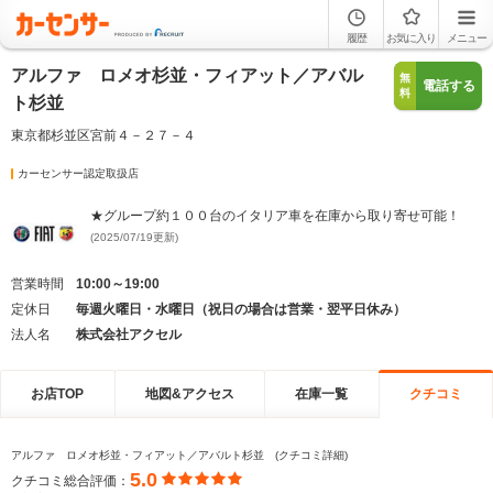
履歴
お気に入り
メニュー
アルファ ロメオ杉並・フィアット／アバル
無
電話する
料
ト杉並
東京都杉並区宮前４－２７－４
カーセンサー認定取扱店
★グループ約１００台のイタリア車を在庫から取り寄せ可能！
(2025/07/19更新)
営業時間
10:00～19:00
定休日
毎週火曜日・水曜日（祝日の場合は営業・翌平日休み）
法人名
株式会社アクセル
お店TOP
地図&アクセス
在庫一覧
クチコミ
アルファ ロメオ杉並・フィアット／アバルト杉並 (クチコミ詳細)
5.0
クチコミ総合評価：