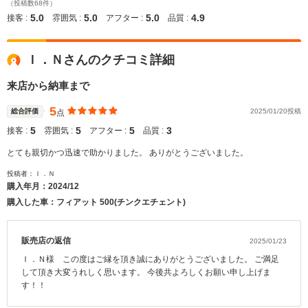
（投稿数68件）
5.0
5.0
5.0
4.9
接客 :
雰囲気 :
アフター :
品質 :
Ｉ．Ｎさんのクチコミ詳細
来店から納車まで
5
総合評価
2025/01/20投稿
点
5
5
5
3
接客 :
雰囲気 :
アフター :
品質 :
とても親切かつ迅速で助かりました。 ありがとうございました。
投稿者：Ｉ．Ｎ
購入年月：
2024/12
購入した車：フィアット 500(チンクエチェント)
販売店の返信
2025/01/23
Ｉ．Ｎ様 この度はご縁を頂き誠にありがとうございました。 ご満足
して頂き大変うれしく思います。 今後共よろしくお願い申し上げま
す！！