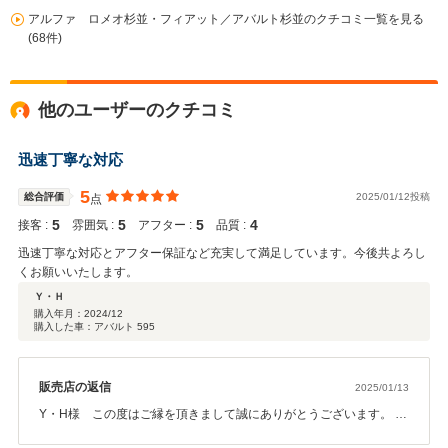
アルファ ロメオ杉並・フィアット／アバルト杉並のクチコミ一覧を見る
(68件)
他のユーザーのクチコミ
迅速丁寧な対応
5
総合評価
2025/01/12投稿
点
5
5
5
4
接客 :
雰囲気 :
アフター :
品質 :
迅速丁寧な対応とアフター保証など充実して満足しています。今後共よろし
くお願いいたします。
Ｙ・Ｈ
購入年月：
2024/12
購入した車：アバルト 595
販売店の返信
2025/01/13
Y・H様 この度はご縁を頂きまして誠にありがとうございます。 誠
心誠意アフターフォローさせて頂きますので宜しくお願い申し上げ