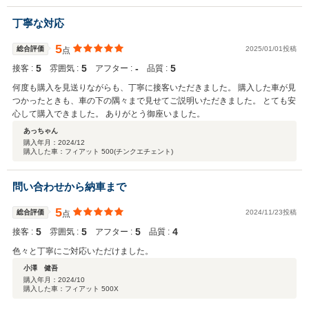
ます。
丁寧な対応
5
総合評価
2025/01/01投稿
点
5
5
‐
5
接客 :
雰囲気 :
アフター :
品質 :
何度も購入を見送りながらも、丁寧に接客いただきました。 購入した車が見
つかったときも、車の下の隅々まで見せてご説明いただきました。 とても安
心して購入できました。 ありがとう御座いました。
あっちゃん
購入年月：
2024/12
購入した車：フィアット 500(チンクエチェント)
問い合わせから納車まで
5
総合評価
2024/11/23投稿
点
5
5
5
4
接客 :
雰囲気 :
アフター :
品質 :
色々と丁寧にご対応いただけました。
小澤 健吾
購入年月：
2024/10
購入した車：フィアット 500X