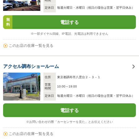
時間
定休日
毎週火曜日・水曜日（祝日の場合は営業・翌平日休み）
無
電話する
料
※一部ダイヤル回線、IP電話、光電話は利用できません
このお店の在庫一覧を見る
アクセル調布ショールーム
住所
東京都調布市八雲台２－３－１
営業
10:00～19:00
時間
定休日
毎週火曜日・水曜日（祝日の場合は営業・翌平日休み）
電話する
※お問い合わせの際「カーセンサーを見た」とお伝えください
このお店の在庫一覧を見る