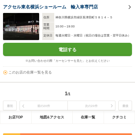
アクセル東名横浜ショールーム 輸入車専門店
住所
神奈川県横浜市緑区長津田町５８１４－５
営業
10:00～19:00
時間
定休日
毎週火曜日・水曜日（祝日の場合は営業・翌平日休み）
電話する
※お問い合わせの際「カーセンサーを見た」とお伝えください
このお店の在庫一覧を見る
1
/1
最初
前の20件
次の20件
最後
お店TOP
地図&アクセス
在庫一覧
クチコミ