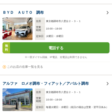
ＢＹＤ ＡＵＴＯ 調布
住所
東京都調布市八雲台２－３－１
営業
10:00～19:00
時間
定休日
火曜日・水曜日
無
電話する
料
※一部ダイヤル回線、IP電話、光電話は利用できません
このお店の在庫一覧を見る
アルファ ロメオ調布・フィアット／アバルト調布
住所
東京都調布市八雲台２－３－１
営業
10:00～19:00
時間
定休日
毎週火曜日・水曜日（祝日の場合は営業・翌平日休み）