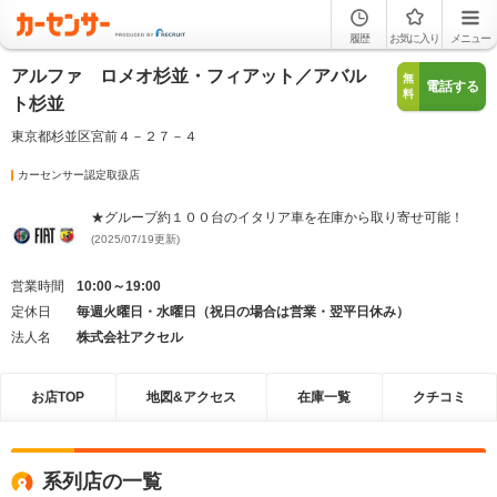
履歴
お気に入り
メニュー
アルファ ロメオ杉並・フィアット／アバル
無
電話する
料
ト杉並
東京都杉並区宮前４－２７－４
カーセンサー認定取扱店
★グループ約１００台のイタリア車を在庫から取り寄せ可能！
(2025/07/19更新)
営業時間
10:00～19:00
定休日
毎週火曜日・水曜日（祝日の場合は営業・翌平日休み）
法人名
株式会社アクセル
お店TOP
地図&アクセス
在庫一覧
クチコミ
系列店の一覧