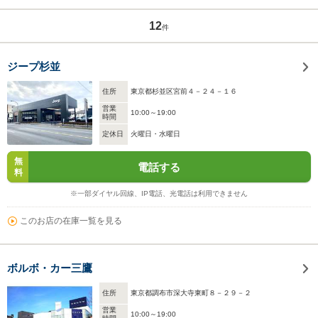
12
件
ジープ杉並
住所
東京都杉並区宮前４－２４－１６
営業
10:00～19:00
時間
定休日
火曜日・水曜日
無
電話する
料
※一部ダイヤル回線、IP電話、光電話は利用できません
このお店の在庫一覧を見る
ボルボ・カー三鷹
住所
東京都調布市深大寺東町８－２９－２
営業
10:00～19:00