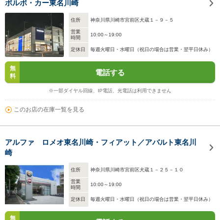
ボルボ・カー東名川崎
住所
神奈川県川崎市宮前区犬蔵１－９－５
営業
10:00～19:00
時間
定休日
毎週火曜日・水曜日（祝日の場合は営業・翌平日休み）
無
電話する
料
※一部ダイヤル回線、IP電話、光電話は利用できません
このお店の在庫一覧を見る
アルファ ロメオ東名川崎・フィアット／アバルト東名川
崎
住所
神奈川県川崎市宮前区犬蔵１－２５－１０
営業
10:00～19:00
時間
定休日
毎週火曜日・水曜日（祝日の場合は営業・翌平日休み）
無