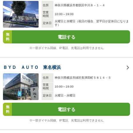
住所
神奈川県横浜市都筑区中川８－１－４
営業
10:00～19:00
時間
火曜日と水曜日（祝日の場合、翌平日が定休日になりま
定休日
す）
無
電話する
料
※一部ダイヤル回線、IP電話、光電話は利用できません
ＢＹＤ ＡＵＴＯ 東名横浜
住所
神奈川県横浜市緑区長津田町５８１４－５
営業
10:00～19:00
時間
定休日
火曜日・水曜日
無
電話する
料
※一部ダイヤル回線、IP電話、光電話は利用できません