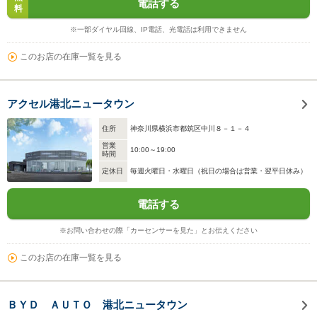
電話する
料
※一部ダイヤル回線、IP電話、光電話は利用できません
このお店の在庫一覧を見る
アクセル港北ニュータウン
住所
神奈川県横浜市都筑区中川８－１－４
営業
10:00～19:00
時間
定休日
毎週火曜日・水曜日（祝日の場合は営業・翌平日休み）
電話する
※お問い合わせの際「カーセンサーを見た」とお伝えください
このお店の在庫一覧を見る
ＢＹＤ ＡＵＴＯ 港北ニュータウン