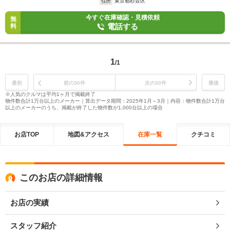
住所
東京都杉並区
今すぐ在庫確認・見積依頼
無
電話する
料
1
/1
最初
前の30件
次の30件
最後
※人気のクルマは平均1ヶ月で掲載終了
物件数合計1万台以上のメーカー｜算出データ期間：2025年1月～3月｜内容：物件数合計1万台
以上のメーカーのうち、掲載が終了した物件数が1,000台以上の場合
お店TOP
地図&アクセス
在庫一覧
クチコミ
このお店の詳細情報
お店の実績
スタッフ紹介