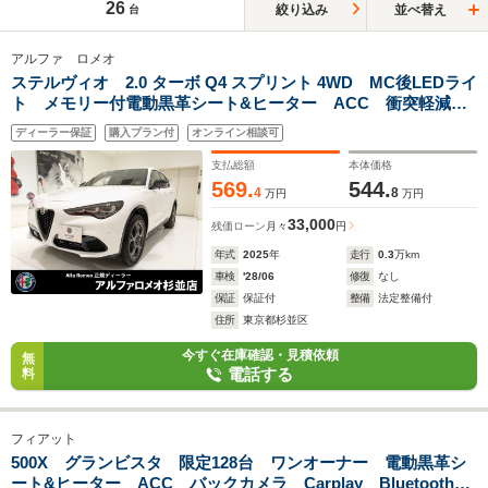
26
絞り込み
並べ替え
台
アルファ ロメオ
ステルヴィオ 2.0 ターボ Q4 スプリント 4WD MC後LEDライ
ト メモリー付電動黒革シート&ヒーター ACC 衝突軽減ブ
レーキ 純正ナビ バックカメラ Carplay Bluetooth 純正
ディーラー保証
購入プラン付
オンライン相談可
19インチアルミ
支払総額
本体価格
569.
544.
4
8
万円
万円
33,000
残価ローン
月々
円
年式
2025
年
走行
0.3
万km
車検
'28/06
修復
なし
保証
保証付
整備
法定整備付
住所
東京都杉並区
今すぐ在庫確認・見積依頼
無
電話する
料
フィアット
500X グランビスタ 限定128台 ワンオーナー 電動黒革シ
ート&ヒーター ACC バックカメラ Carplay Bluetooth