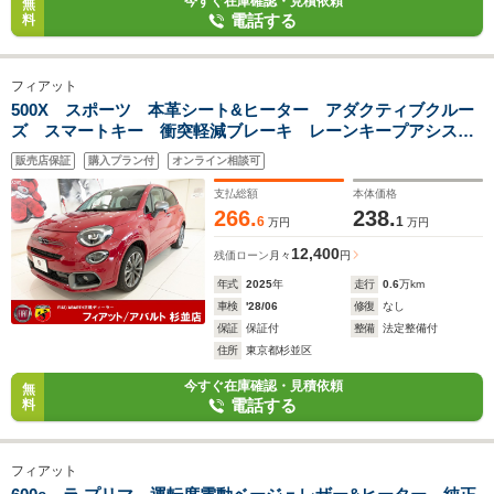
今すぐ在庫確認・見積依頼
無
電話する
料
フィアット
500X スポーツ 本革シート&ヒーター アダクティブクルー
ズ スマートキー 衝突軽減ブレーキ レーンキープアシス
ト バックカメラ Carplay Bluetooth キセノンヘッドライ
販売店保証
購入プラン付
オンライン相談可
ト 前後パークセンサー 純正19インチアルミ
支払総額
本体価格
266.
238.
6
1
万円
万円
12,400
残価ローン
月々
円
年式
2025
年
走行
0.6
万km
車検
'28/06
修復
なし
保証
保証付
整備
法定整備付
住所
東京都杉並区
今すぐ在庫確認・見積依頼
無
電話する
料
フィアット