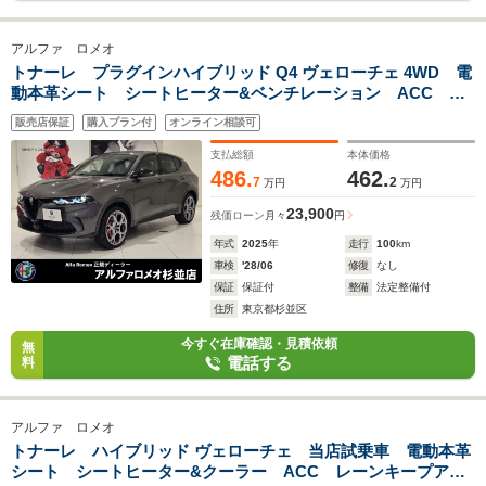
アルファ ロメオ
トナーレ プラグインハイブリッド Q4 ヴェローチェ 4WD 電
動本革シート シートヒーター&ベンチレーション ACC レ
ーンキープアシスト 衝突軽減ブレーキ 純正ナビ 360℃アラ
販売店保証
購入プラン付
オンライン相談可
ウンドビューカメラ 純正20インチアルミ 新車保証継承
支払総額
本体価格
486.
462.
7
2
万円
万円
23,900
残価ローン
月々
円
年式
2025
年
走行
100
km
車検
'28/06
修復
なし
保証
保証付
整備
法定整備付
住所
東京都杉並区
今すぐ在庫確認・見積依頼
無
電話する
料
アルファ ロメオ
トナーレ ハイブリッド ヴェローチェ 当店試乗車 電動本革
シート シートヒーター&クーラー ACC レーンキープアシ