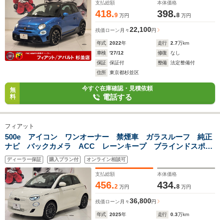
支払総額
本体価格
418.
398.
9
8
万円
万円
22,100
残価ローン
月々
円
年式
2022
年
走行
2.7
万km
車検
'27/12
修復
なし
保証
保証付
整備
法定整備付
住所
東京都杉並区
今すぐ在庫確認・見積依頼
無
電話する
料
フィアット
500e アイコン ワンオーナー 禁煙車 ガラスルーフ 純正
ナビ バックカメラ ACC レーンキープ ブラインドスポッ
ト ガラスルーフ ETC2.0 carplay リアパークセンサ
ディーラー保証
購入プラン付
オンライン相談可
ー 純正アルミ
支払総額
本体価格
456.
434.
2
8
万円
万円
36,800
残価ローン
月々
円
年式
2025
年
走行
0.3
万km