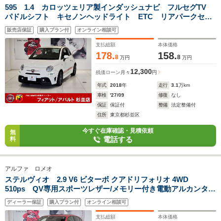
595 1.4 カロッツェリア製インダッシュナビ フルセグTV
パドルシフト キセノンヘッドライト ETC リアパークセン
サー OZ17インチアルミ
販売店保証
購入プラン付
オンライン相談可
支払総額
本体価格
178.
158.
8
8
万円
万円
12,300
残価ローン
月々
円
年式
2018
年
走行
3.1
万km
車検
'27/09
修復
なし
保証
保証付
整備
法定整備付
住所
東京都杉並区
今すぐ在庫確認・見積依頼
無
電話する
料
アルファ ロメオ
ステルヴィオ 2.9 V6 ビターボ クアドリフォリオ 4WD
510ps QV専用スポーツレザー/メモリー付き電動アルカンター
ラシート&ヒーター パドルシフト ACC バックカメラ
ディーラー保証
購入プラン付
オンライン相談可
ETC パワーバックドア 純正20インチアルミ H&Rコイル装
備(純正有り)
支払総額
本体価格