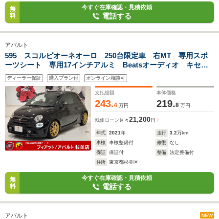
今すぐ在庫確認・見積依頼
無
電話する
料
アバルト
595 スコルピオーネオーロ 250台限定車 右MT 専用スポ
ーツシート 専用17インチアルミ Beatsオーディオ キセノ
ンヘッドライト リアパークセンサー CarPlay Bluetooth
ディーラー保証
購入プラン付
オンライン相談可
USBポート Largus車高調
支払総額
本体価格
243.
219.
4
8
万円
万円
21,200
残価ローン
月々
円
年式
2021
年
走行
3.2
万km
車検
車検整備付
修復
なし
保証
保証付
整備
法定整備付
住所
東京都杉並区
今すぐ在庫確認・見積依頼
無
電話する
料
アバルト
NEW