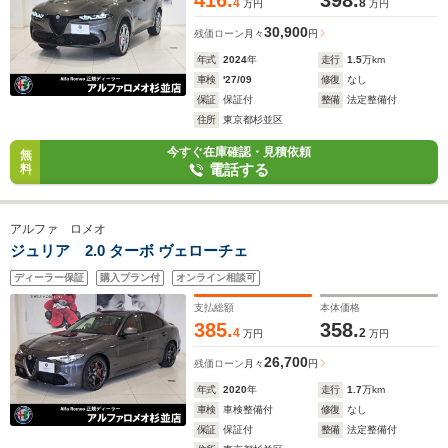
416.
398.
4
8
万円
万円
30,900
残価ローン
月々
円
年式
2024
年
走行
1.5
万km
車検
'27/09
修復
なし
保証
保証付
整備
法定整備付
住所
東京都杉並区
今すぐ在庫確認・見積依頼
無
電話する
料
アルファ ロメオ
ジュリア 2.0 ターボ ヴェローチェ
ディーラー保証
購入プラン付
オンライン相談可
支払総額
本体価格
385.
358.
4
2
万円
万円
26,700
残価ローン
月々
円
年式
2020
年
走行
1.7
万km
車検
車検整備付
修復
なし
保証
保証付
整備
法定整備付