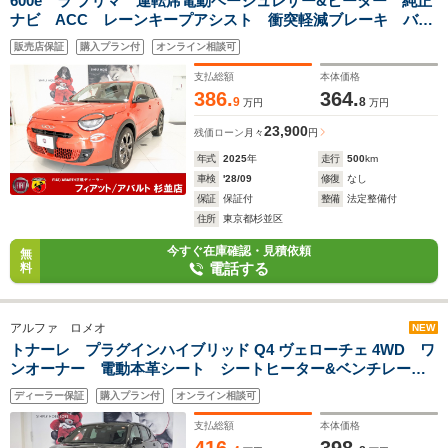
600e ラ プリマ 運転席電動ベージュレザー&ヒーター 純正
ナビ ACC レーンキープアシスト 衝突軽減ブレーキ バッ
クカメラ LEDヘッドライト 純正18インチアルミ 充電航続
販売店保証
購入プラン付
オンライン相談可
距離493Km(カタログ値)
支払総額
本体価格
386.
364.
9
8
万円
万円
23,900
残価ローン
月々
円
年式
2025
年
走行
500
km
車検
'28/09
修復
なし
保証
保証付
整備
法定整備付
住所
東京都杉並区
今すぐ在庫確認・見積依頼
無
電話する
料
アルファ ロメオ
NEW
トナーレ プラグインハイブリッド Q4 ヴェローチェ 4WD ワ
ンオーナー 電動本革シート シートヒーター&ベンチレーシ
ョン ACC レーンキープアシスト 衝突軽減ブレーキ 純正
ディーラー保証
購入プラン付
オンライン相談可
ナビ 360℃アラウンドビュー ドラレコ前後 純正20インチ
アルミ 新車保証継承
支払総額
本体価格