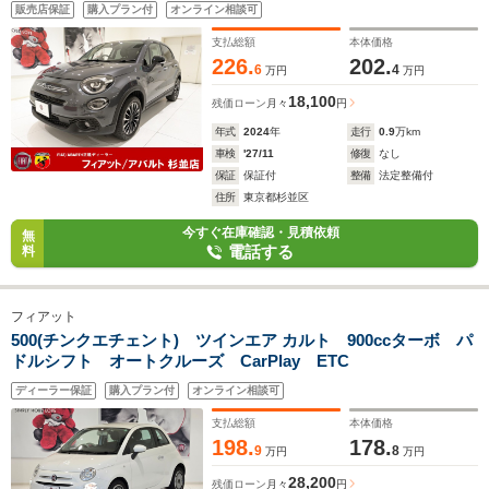
販売店保証
購入プラン付
オンライン相談可
支払総額
本体価格
226.
202.
6
4
万円
万円
18,100
残価ローン
月々
円
年式
2024
年
走行
0.9
万km
車検
'27/11
修復
なし
保証
保証付
整備
法定整備付
住所
東京都杉並区
今すぐ在庫確認・見積依頼
無
電話する
料
フィアット
500(チンクエチェント) ツインエア カルト 900ccターボ パ
ドルシフト オートクルーズ CarPlay ETC
ディーラー保証
購入プラン付
オンライン相談可
支払総額
本体価格
198.
178.
9
8
万円
万円
28,200
残価ローン
月々
円