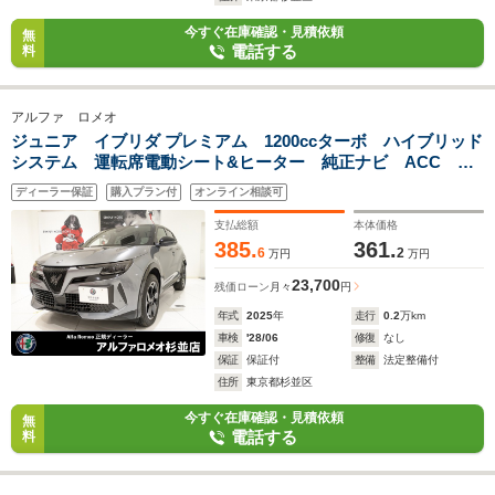
今すぐ在庫確認・見積依頼
無
電話する
料
アルファ ロメオ
ジュニア イブリダ プレミアム 1200ccターボ ハイブリッド
システム 運転席電動シート&ヒーター 純正ナビ ACC レ
ーンキープ 衝突被害軽減 LEDライト パドルシフト パワ
ディーラー保証
購入プラン付
オンライン相談可
ーバックドア ワイヤレスチャージ 純正18インチアルミ
支払総額
本体価格
385.
361.
6
2
万円
万円
23,700
残価ローン
月々
円
年式
2025
年
走行
0.2
万km
車検
'28/06
修復
なし
保証
保証付
整備
法定整備付
住所
東京都杉並区
今すぐ在庫確認・見積依頼
無
電話する
料