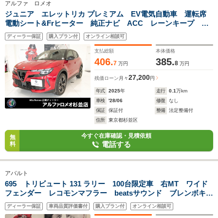
アルファ ロメオ
ジュニア エレットリカ プレミアム EV電気自動車 運転席
電動シート&Frヒーター 純正ナビ ACC レーンキープ 衝
突被害軽減 LEDライト パワーバックドア ワイヤレスチャ
ディーラー保証
購入プラン付
オンライン相談可
ージ 純正18インチアルミ
支払総額
本体価格
406.
385.
7
8
万円
万円
27,200
残価ローン
月々
円
年式
2025
年
走行
0.1
万km
車検
'28/06
修復
なし
保証
保証付
整備
法定整備付
住所
東京都杉並区
今すぐ在庫確認・見積依頼
無
電話する
料
アバルト
695 トリビュート 131 ラリー 100台限定車 右MT ワイド
フェンダー レコモンマフラー beatsサウンド ブレンボキャ
リパー サベルト製限定車専用バケットシート キセノン
ディーラー保証
車両品質評価書付
購入プラン付
オンライン相談可
Carplay リアパークセンサー 純正17インチアルミ