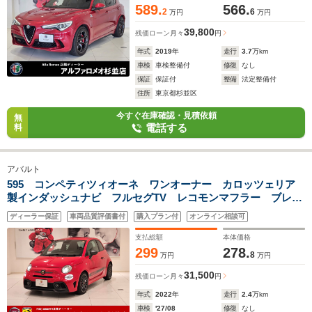
589.
566.
2
6
万円
万円
39,800
残価ローン
月々
円
年式
2019
年
走行
3.7
万km
車検
車検整備付
修復
なし
保証
保証付
整備
法定整備付
住所
東京都杉並区
今すぐ在庫確認・見積依頼
無
電話する
料
アバルト
595 コンペティツィオーネ ワンオーナー カロッツェリア
製インダッシュナビ フルセグTV レコモンマフラー ブレン
ボキャリパー サベルト製専用バケットシート パドルシフ
ディーラー保証
車両品質評価書付
購入プラン付
オンライン相談可
ト リアパークセンサー ETC 純正17インチアルミ
支払総額
本体価格
299
278.
8
万円
万円
31,500
残価ローン
月々
円
年式
2022
年
走行
2.4
万km
車検
'27/08
修復
なし