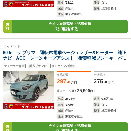
車検
'28/12
修復
なし
保証
保証付
整備
法定整備付
住所
東京都杉並区
今すぐ在庫確認・見積依頼
無
電話する
料
フィアット
600e ラ プリマ 運転席電動ベージュレザー&ヒーター 純正
ナビ ACC レーンキープアシスト 衝突軽減ブレーキ バッ
クカメラ LEDヘッドライト 純正18インチアルミ 充電航続
ディーラー保証
購入プラン付
オンライン相談可
距離493Km(カタログ値)
支払総額
本体価格
297.
275.
8
8
万円
万円
25,900
通常ローン
月々
円
年式
2024
年
走行
0.5
万km
車検
'27/09
修復
なし
保証
保証付
整備
法定整備付
住所
東京都杉並区
今すぐ在庫確認・見積依頼
無
電話する
料