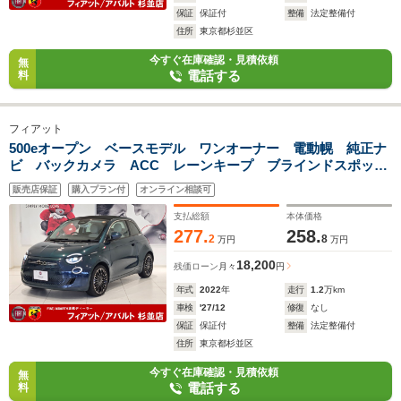
保証
保証付
整備
法定整備付
住所
東京都杉並区
今すぐ在庫確認・見積依頼
無
電話する
料
フィアット
500eオープン ベースモデル ワンオーナー 電動幌 純正ナ
ビ バックカメラ ACC レーンキープ ブラインドスポッ
ト ETC2.0 CarPlay リアパークセンサー 純正アルミ
販売店保証
購入プラン付
オンライン相談可
支払総額
本体価格
277.
258.
2
8
万円
万円
18,200
残価ローン
月々
円
年式
2022
年
走行
1.2
万km
車検
'27/12
修復
なし
保証
保証付
整備
法定整備付
住所
東京都杉並区
今すぐ在庫確認・見積依頼
無
電話する
料