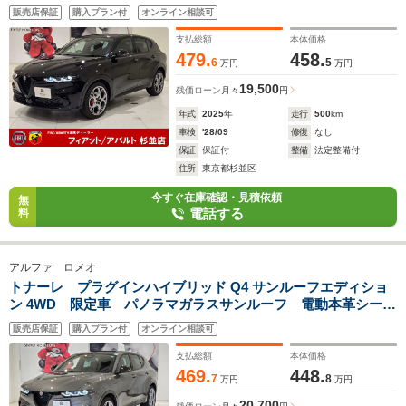
スト 衝突軽減ブレーキ 純正ナビ 360℃アラウンドビュー
販売店保証
購入プラン付
オンライン相談可
バックカメラ 純正20インチアルミ 新車保証継承
支払総額
本体価格
479.
458.
6
5
万円
万円
19,500
残価ローン
月々
円
年式
2025
年
走行
500
km
車検
'28/09
修復
なし
保証
保証付
整備
法定整備付
住所
東京都杉並区
今すぐ在庫確認・見積依頼
無
電話する
料
アルファ ロメオ
トナーレ プラグインハイブリッド Q4 サンルーフエディショ
ン 4WD 限定車 パノラマガラスサンルーフ 電動本革シー
ト シートヒーター&ベンチレーョン ACC レーンキープア
販売店保証
購入プラン付
オンライン相談可
シスト 衝突軽減ブレーキ 純正ナビ 360℃ビュー バックカ
メラ ドラレコ 純正20インチアルミ
支払総額
本体価格
469.
448.
7
8
万円
万円
20,700