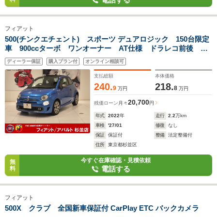
フィアット
500(チンクエチェント) スポーツ デュアロジック 150台限定
車 900ccターボ ワンオーナー AT仕様 ドラレコ前後
ETC キセノンヘッドライト TFTメーター クルコン 限定
ディーラー保証
購入プラン付
オンライン相談可
車専用17インチアルミ
支払総額
本体価格
240.
218.
9
8
万円
万円
20,700
残価ローン
月々
円
年式
2022
年
走行
2.2
万km
車検
'27/01
修復
なし
保証
保証付
整備
法定整備付
住所
東京都杉並区
今すぐ在庫確認・見積依頼
無
電話する
料
フィアット
500X クラブ 全国新車保証付 CarPlay ETC バックカメラ