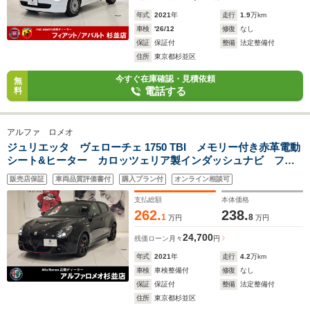
年式
2021
年
走行
1.9
万km
車検
'26/12
修復
なし
保証
保証付
整備
法定整備付
住所
東京都杉並区
今すぐ在庫確認・見積依頼
無
電話する
料
アルファ ロメオ
ジュリエッタ ヴェローチェ 1750 TBI メモリー付き赤革電動
シート&ヒーター カロッツェリア製インダッシュナビ フル
セグTV パークセンサー パドルシフト ドラレコ前後
販売店保証
車両品質評価書付
購入プラン付
オンライン相談可
ETC 純正18インチアルミ
支払総額
本体価格
262.
238.
1
8
万円
万円
24,700
残価ローン
月々
円
年式
2021
年
走行
4.2
万km
車検
車検整備付
修復
なし
保証
保証付
整備
法定整備付
住所
東京都杉並区