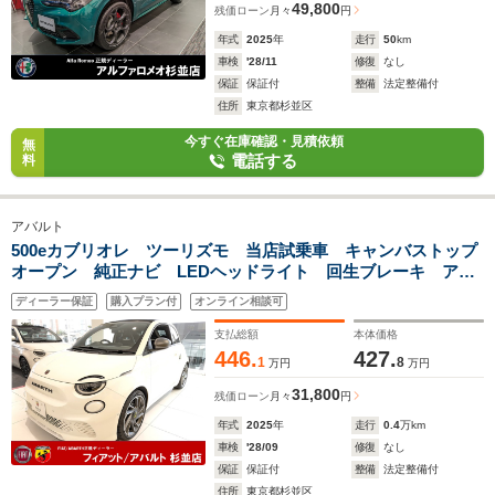
49,800
残価ローン
月々
円
年式
2025
年
走行
50
km
車検
'28/11
修復
なし
保証
保証付
整備
法定整備付
住所
東京都杉並区
今すぐ在庫確認・見積依頼
無
電話する
料
アバルト
500eカブリオレ ツーリズモ 当店試乗車 キャンバストップ
オープン 純正ナビ LEDヘッドライト 回生ブレーキ アル
カンターラスポーツシート クルコン バックカメラ
ディーラー保証
購入プラン付
オンライン相談可
ETC2.0 禁煙車 充電航続距離294Km(カタログ値)
支払総額
本体価格
446.
427.
1
8
万円
万円
31,800
残価ローン
月々
円
年式
2025
年
走行
0.4
万km
車検
'28/09
修復
なし
保証
保証付
整備
法定整備付
住所
東京都杉並区