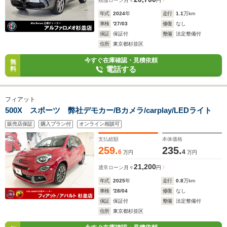
残価ローン
月々
円
年式
2024
年
走行
1.1
万km
車検
'27/03
修復
なし
保証
保証付
整備
法定整備付
住所
東京都杉並区
今すぐ在庫確認・見積依頼
無
電話する
料
フィアット
500X スポーツ 弊社デモカー/Bカメラ/carplay/LEDライト
販売店保証
購入プラン付
オンライン相談可
支払総額
本体価格
259.
235.
6
4
万円
万円
21,200
通常ローン
月々
円
年式
2025
年
走行
0.8
万km
車検
'28/04
修復
なし
保証
保証付
整備
法定整備付
住所
東京都杉並区