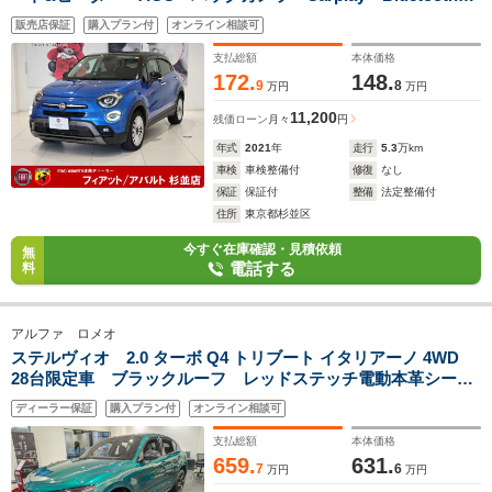
LEDヘッドライト ドラレコ前後 ETC 前後パークセンサ
販売店保証
購入プラン付
オンライン相談可
ー 純正17インチアルミ
支払総額
本体価格
172.
148.
9
8
万円
万円
11,200
残価ローン
月々
円
年式
2021
年
走行
5.3
万km
車検
車検整備付
修復
なし
保証
保証付
整備
法定整備付
住所
東京都杉並区
今すぐ在庫確認・見積依頼
無
電話する
料
アルファ ロメオ
ステルヴィオ 2.0 ターボ Q4 トリブート イタリアーノ 4WD
28台限定車 ブラックルーフ レッドステッチ電動本革シート
&ヒーター ALFAアクティブサスペンション ACC 衝突軽減
ディーラー保証
購入プラン付
オンライン相談可
ブレーキ 純正ナビ バックカメラ Bluetooth ETC 純正21
インチアルミ
支払総額
本体価格
659.
631.
7
6
万円
万円