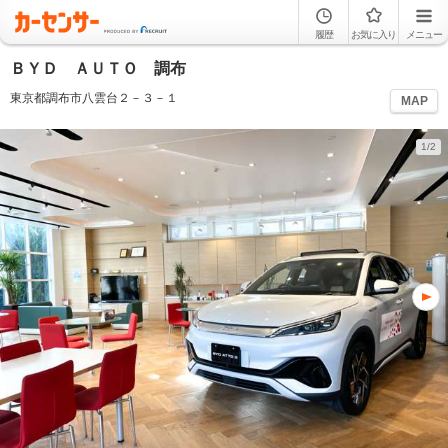
履歴
お気に入り
メニュー
ＢＹＤ ＡＵＴＯ 調布
東京都調布市八雲台２－３－１
MAP
1/2