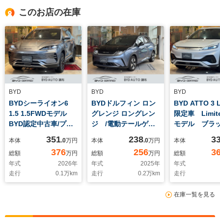
このお店の在庫
BYD
BYD
BYD
BYDシーライオン6
BYDドルフィン ロン
BYD ATTO 3 L
1.5 1.5FWDモデル
グレンジ ロングレン
限定車 Limit
BYD認定中古車/プラ
ジ /電動テールゲー
モデル ブラ
グインハイブリッ
ト付き/BYD認定中古
ーシート ア
351
238
3
本体
.0
万円
本体
.0
万円
本体
ド/360度カメ
車/弊社試乗車/アダプ
ブクルーズコ
376
256
3
総額
万円
総額
万円
総額
ラ/AppleCarPlay/AndroidAuto/
ティブクルーズコント
ル 回転式タ
年式
2026
年
年式
2025
年
年式
シートヒーター/シー
ロール/360度カメラ/
ル式ナビゲー
走行
0.1
万km
走行
0.2
万km
走行
トクーラー/パノラマ
衝突軽減ブレー
サラウンドビ
サンルーフ/衝突被害
キ/AppleCarPlay/AndroidAuto/
ラ
在庫一覧を見る
軽減ブレーキ/LEDヘ
シートヒーター/ガラ
ッドライト
スルーフ