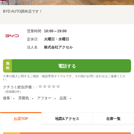
BYD AUTO調布店です！
営業時間
10:00～19:00
定休日
火曜日・水曜日
法人名
株式会社アクセル
無
電話する
料
※車の購入に関するご相談・確認専用ダイヤルです。その他のお問い合わせはご遠慮くださ
い。
-
クチコミ総合評価：
（投稿数0件）
-
-
-
-
接客 :
雰囲気 :
アフター :
品質 :
お店TOP
地図&アクセス
在庫一覧