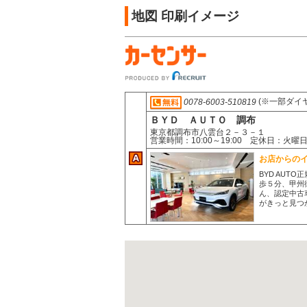
地図 印刷イメージ
(※一部ダイ
0078-6003-510819
ＢＹＤ ＡＵＴＯ 調布
東京都調布市八雲台２－３－１
営業時間：10:00～19:00 定休日：火曜
お店からの
BYD AUT
歩５分、甲州
ん、認定中古
がきっと見つ