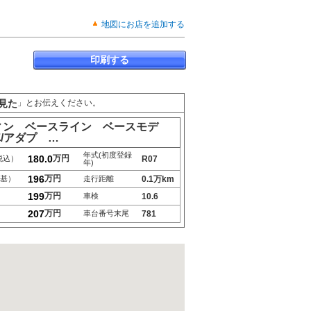
地図にお店を追加する
印刷する
見た
」とお伝えください。
フィン ベースライン ベースモデ
/アダプ …
年式(初度登録
180.0
万円
税込）
R07
年)
196
万円
基）
走行距離
0.1万km
199
万円
車検
10.6
207
万円
車台番号末尾
781