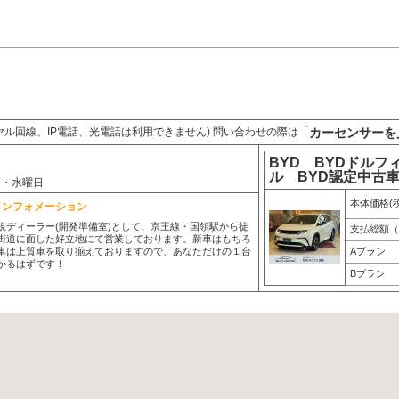
カーセンサーを
ヤル回線、IP電話、光電話は利用できません) 問い合わせの際は「
BYD BYDドル
ル BYD認定中古車
日・水曜日
本体価格(
インフォメーション
O正規ディーラー(開発準備室)として、京王線・国領駅から徒
支払総額（
街道に面した好立地にて営業しております。新車はもちろ
車は上質車を取り揃えておりますので、あなただけの１台
Aプラン
かるはずです！
Bプラン