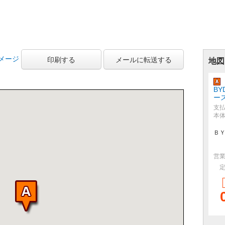
メージ
印刷する
メールに転送する
地図
B
ー
支
本
Ｂ
営