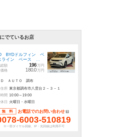
にでているお店
YD BYDドルフィン ベ
スライン ベース …
196
払総額
万円
180.0
体価格
万円
ＹＤ ＡＵＴＯ 調布
住所
東京都調布市八雲台２－３－１
業時間
10:00～19:00
定休日
火曜日・水曜日
お電話でのお問い合わせ
無 料
0078-6003-510819
※一部ダイヤル回線、IP・光回線は利用不可