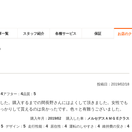
庫一覧
スタッフ紹介
各種サービス
保証
お店のク
る
。
投稿日：
2019/02/18
4
4
5
：
アフター：
品質：
した。購入するまでの間長野さんにはよくして頂きました。女性でも
っかりして貰えるのは良かったです。色々と有難うございました。
購入年月：
2019/02
購入した車：
メルセデスＡＭＧ Eクラス
5
5
4
4
4
4
：
デザイン：
走行性能：
居住性：
運転のしやすさ：
維持費の安さ：