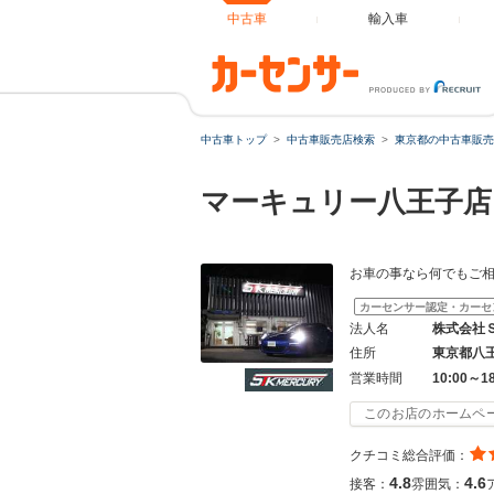
中古車
輸入車
中古車トップ
中古車販売店検索
東京都の中古車販売
マーキュリー八王子
お車の事なら何でもご
カーセンサー認定・カーセ
法人名
株式会社
住所
東京都八
営業時間
10:00～1
このお店のホームペ
クチコミ総合評価：
4.8
4.6
接客：
雰囲気：