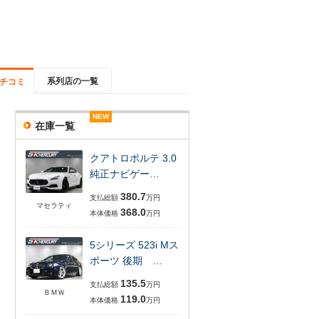
系列店の一覧
チコミ
NEW
NEW
NEW
NEW
NEW
NEW
在庫一覧
クアトロポルテ 3.0
純正ナビゲー…
380.7
支払総額
万円
マセラティ
368.0
本体価格
万円
5シリーズ 523i Mス
ポーツ 後期 …
135.5
支払総額
万円
ＢＭＷ
119.0
本体価格
万円