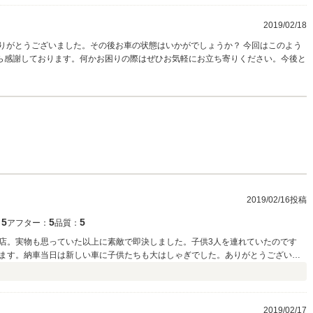
2019/02/18
りがとうございました。その後お車の状態はいかがでしょうか？ 今回はこのよう
ら感謝しております。何かお困りの際はぜひお気軽にお立ち寄りください。今後と
2019/02/16投稿
5
5
5
：
アフター：
品質：
店。実物も思っていた以上に素敵で即決しました。子供3人を連れていたのです
ます。納車当日は新しい車に子供たちも大はしゃぎでした。ありがとうございま
2019/02/17