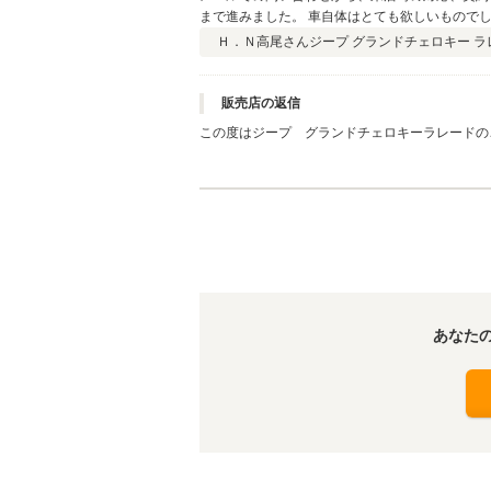
まで進みました。 車自体はとても欲しいもので
とご相談やお願いすることも あるかもしれませ
Ｈ．Ｎ高尾さん
ジープ グランドチェロキー ラレ
入の際も利用したいと思いますので、末永くよろ
販売店の返信
この度はジープ グランドチェロキーラレードの
て、社員一同心から感謝しております。お住まい
思いますので、今後共末永いお付き合いを宜しく
あなた