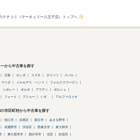
のクチコミ（マーキュリー八王子店）トップへ
カーから中古車を探す
日産
ホンダ
スズキ
ダイハツ
スバル
マツダ
メルセデス・ベンツ
フォルクスワーゲン
シボレー
ボルボ
アウディ
ポルシェ
フォード
プジョー
いすゞ
アルファロメオ
都の市区町村から中古車を探す
狛江市
目黒区
国立市
あきる野市
武蔵野市
渋谷区
西東京市
東大和市
市
東久留米市
国分寺市
北区
杉並区