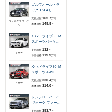
ゴルフオールトラ
ック TSI 4モー…
165.7
支払総額
万円
フォルクスワーゲ
149.9
本体価格
万円
ン
X3 xドライブ35i M
スポーツパッケ…
132
支払総額
万円
ＢＭＷ
119.9
本体価格
万円
X4 xドライブ30i M
スポーツ 4WD …
330.4
支払総額
万円
ＢＭＷ
314.0
本体価格
万円
レンジローバーイ
ヴォーク ファー…
393.7
支払総額
万円