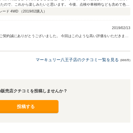
したので、これから楽しみたいと思います。 今後、点検や車検時なども含めて色々
んし、住まいも近いので、色々とお世話になりたいと思います。 もちろん、次回購
ード 4WD （
2019/02
購入）
しくお願い致します。
2019/02/13
ご契約誠にありがとうございました。 今回はこのような高い評価をいただきまし
が非常に近いので、車検や整備等のアフターメンテナンスでもお力になれればと
お願い致します。担当田中
マーキュリー八王子店のクチコミ一覧を見る
(986件)
の販売店クチコミを投稿しませんか？
投稿する