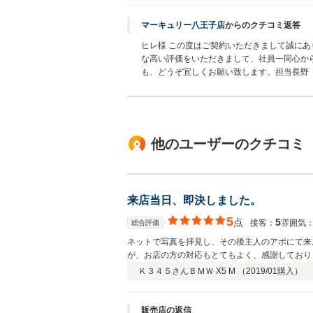
マーキュリー八王子店
からのクチコミ返答
ヒレ様 この度はご契約いただきまして誠にあ
な高い評価をいただきまして、社員一同心か
も、どうぞ宜しくお願い致します。担当長野
他のユーザーのクチコミ
来店当日、即決しました。
5
点
5
接客：
雰囲気
総合評価
ネットで写真を拝見し、その後主人のアポにて来
が、お店の方の対応もとてもよく、感謝しており
した。
Ｋ３４５さん
ＢＭＷ X5 M （
2019/01
購入）
販売店の返信