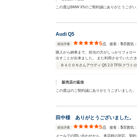
この度はBMW X5のご契約誠にありがとうござ
おります。お住まいが非常に近いので、お子様と
思います！今後共何卒宜しくお願い致します！担
Audi Q5
5
点
5
接客：
雰囲気
総合評価
購入から納車まで、担当の方がしっかりフォロー
出すことが出来ました。 また利用させていただ
ＢＡＣＯＮさん
アウディ Q5 2.0 TFSI クワトロ
販売店の返信
この度はのご契約誠にありがとうございました。
す。お住まいが非常に近いので、納車整備の際に
の際にご活用しただければと思います！今後共末
田中様 ありがとうございました。
5
点
5
接客：
雰囲気
総合評価
メールでの問い合わせから、来店時の対応、契約