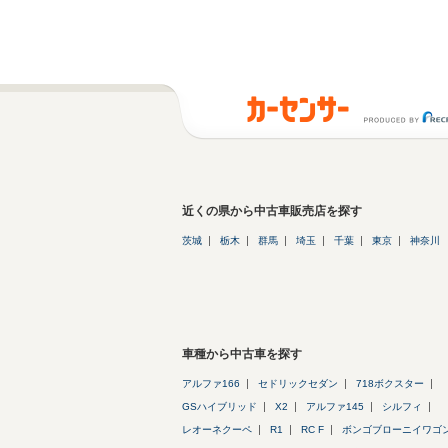
近くの県から中古車販売店を探す
茨城
栃木
群馬
埼玉
千葉
東京
神奈川
車種から中古車を探す
アルファ166
セドリックセダン
718ボクスター
GSハイブリッド
X2
アルファ145
シルフィ
レオーネクーペ
R1
RC F
ボンゴブローニイワゴ