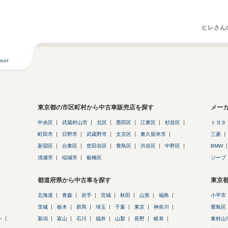
ヒレさん
東京都の市区町村から中古車販売店を探す
メー
中央区
武蔵村山市
北区
墨田区
江東区
杉並区
トヨタ
町田市
日野市
武蔵野市
文京区
東久留米市
三菱
新宿区
台東区
世田谷区
豊島区
渋谷区
中野区
BMW
清瀬市
稲城市
板橋区
ジープ
都道府県から中古車を探す
東京
北海道
青森
岩手
宮城
秋田
山形
福島
小平市
茨城
栃木
群馬
埼玉
千葉
東京
神奈川
豊島区
ン
新潟
富山
石川
福井
山梨
長野
岐阜
東村山