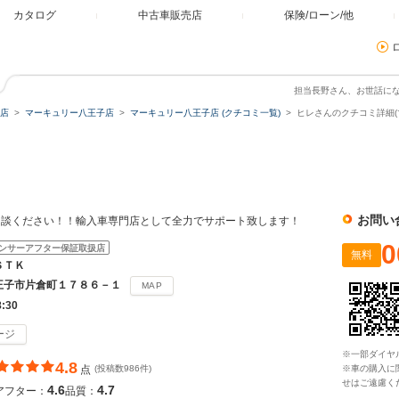
カタログ
中古車販売店
保険/ローン/他
担当長野さん、お世話に
店
マーキュリー八王子店
マーキュリー八王子店 (クチコミ一覧)
ヒレさんのクチコミ詳細(
店
お問い
相談ください！！輸入車専門店として全力でサポート致します！
0
ンサーアフター保証取扱店
無料
ＳＴＫ
王子市片倉町１７８６－１
MAP
8:30
ージ
※一部ダイヤ
4.8
点
(投稿数986件)
※車の購入に
せはご遠慮く
4.6
4.7
アフター：
品質：