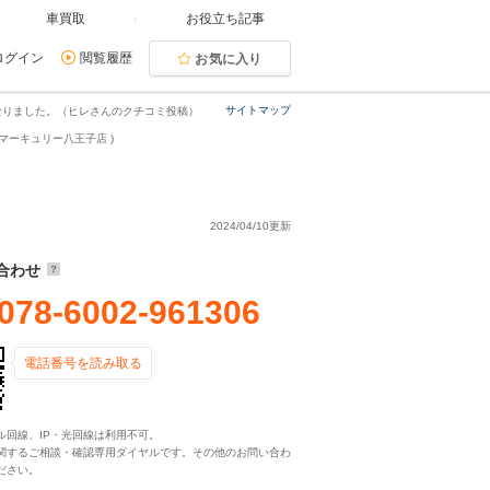
車買取
お役立ち記事
ログイン
閲覧履歴
お気に入り
サイトマップ
なりました。（ヒレさんのクチコミ投稿）
マーキュリー八王子店 )
2024/04/10更新
合わせ
078-6002-961306
電話番号を読み取る
ル回線、IP・光回線は利用不可。
関するご相談・確認専用ダイヤルです。その他のお問い合わ
ださい。