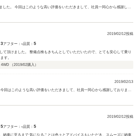
いました。 今回はこのような高い評価をいただきまして、社員一同心から感謝して
のお出かけにも大活躍間違いなしのお車ですので、是非楽しんでいただければと
当田中
2019/02/12投稿
3
‐
5
：
アフター：
品質：
して頂けました。 整備点検もきちんとしていただいたので、とても安心して乗り
きます。
 4WD （
2019/02
購入）
2019/02/13
 今回はこのような高い評価をいただきまして、社員一同心から感謝しておりま
交換すべき箇所は交換をし、万全の状態ですので、これからのお仕事、ドライブ
永いお付き合いを宜しくお願い致します。担当田中
2019/02/12投稿
5
‐
5
：
アフター：
品質：
、納車に至るまで 気になることは色々とアドバイスもいただき、スムーズに納車