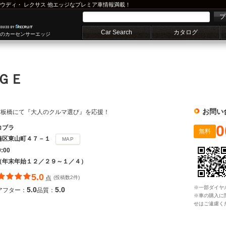
ウディ
・
レクサス
他エッジなプレミア車情報満載！
プ
Car Search
カタログ
車のカーセンサーエッジ
ＡＧＥ
お問い
京板橋にて『大人のクルマ選び』を応援！
0
コブラ
無料
橋区東山町４７－１
MAP
9:00
（年末年始１２／２９～１／４）
5.0
点
(投稿数2件)
※一部ダイヤ
5.0
5.0
アフター：
品質：
※車の購入に
せはご遠慮く