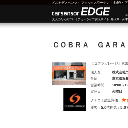
メルセデスベンツ
・
フォルクスワーゲン
・
BMW
・
ア
大人のためのプレミアカーライフ実現サイト 輸入車・外
ＣＯＢＲＡ ＧＡＲ
【コブラガレージ】東
法人名
株式会社
住所
東京都板
営業時間
10:00～1
定休日
火曜日 
クチコミ総合評価：
5.0
5.0
接客：
雰囲気：