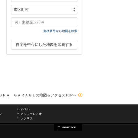
郵便番号から地図を検索
自宅を中心にした地図を印刷する
ＢＲＡ ＧＡＲＡＧＥの地図＆アクセスTOPへ
オペル
ン
アルファロメオ
レクサス