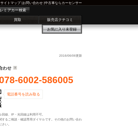
サイトマップ
|
お問い合わせ
|
中古車ならカーセンサー
レミアカー検索
買取
販売店クチコミ
お気に入り
未登録
2016/06/06更新
合わせ
078-6002-586005
電話番号を読み取る
ル回線、IP・光回線は利用不可。
関するご相談・確認専用ダイヤルです。その他のお問い合わ
ださい。