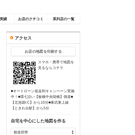
実績
お店のクチコミ
系列店の一覧
アクセス
お店の地図を印刷する
スマホ・携帯で地図を
見るならコチラ
■オートローン低金利キャンペーン実施
中！■環七沿い【板橋中央陸橋】側道■
【北池袋I.C】から10分■東武東上線
【ときわ台駅】から5分
自宅を中心にした地図を作る