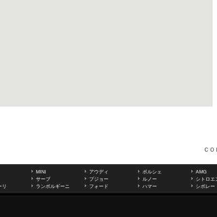
ＣＯ
MINI
アウディ
ポルシェ
AMG
サーブ
プジョー
ルノー
シトロエ
ーリ
ランボルギーニ
フォード
ハマー
シボレー