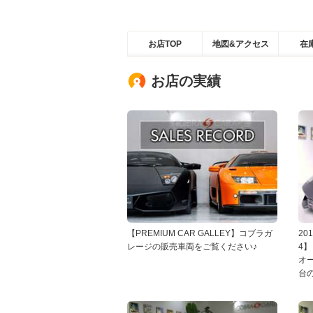
お店TOP
地図&アクセス
在
お店の実績
【PREMIUM CAR GALLEY】コブラガ
20
レージの販売車両をご覧ください♪
4】
オ
台