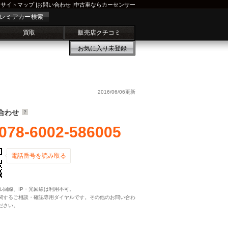
サイトマップ
|
お問い合わせ
|
中古車ならカーセンサー
レミアカー検索
買取
販売店クチコミ
お気に入り
未登録
2016/06/06更新
合わせ
078-6002-586005
電話番号を読み取る
ル回線、IP・光回線は利用不可。
関するご相談・確認専用ダイヤルです。その他のお問い合わ
ださい。