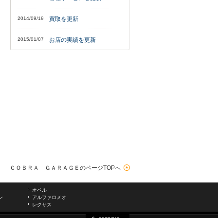
2014/09/19
買取を更新
2015/01/07
お店の実績を更新
ＣＯＢＲＡ ＧＡＲＡＧＥのページTOPへ
オペル
ン
アルファロメオ
レクサス