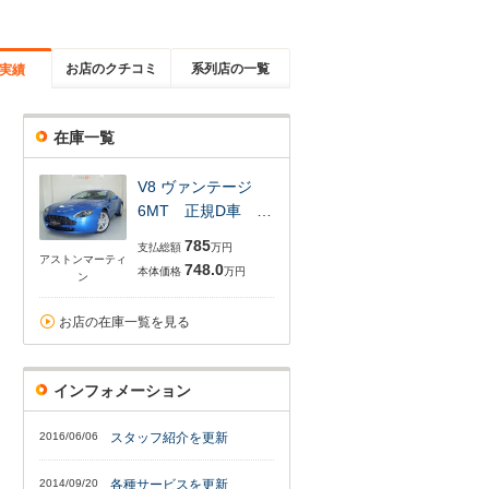
お店のクチコミ
系列店の一覧
実績
在庫一覧
V8 ヴァンテージ
6MT 正規D車 …
785
支払総額
万円
アストンマーティ
748.0
本体価格
万円
ン
お店の在庫一覧を見る
インフォメーション
2016/06/06
スタッフ紹介を更新
2014/09/20
各種サービスを更新