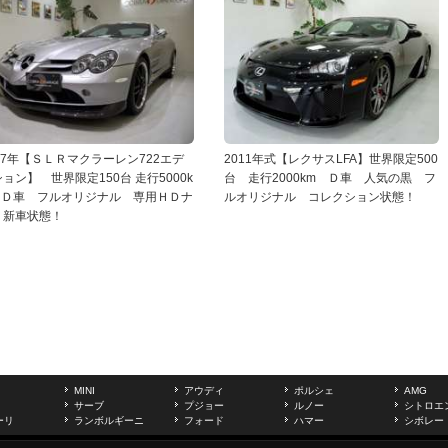
07年【ＳＬＲマクラーレン722エデ
2011年式【レクサスLFA】世界限定500
ョン】 世界限定150台 走行5000k
台 走行2000km Ｄ車 人気の黒 フ
 Ｄ車 フルオリジナル 専用ＨＤナ
ルオリジナル コレクション状態！
 新車状態！
MINI
アウディ
ポルシェ
AMG
サーブ
プジョー
ルノー
シトロエ
ーリ
ランボルギーニ
フォード
ハマー
シボレー