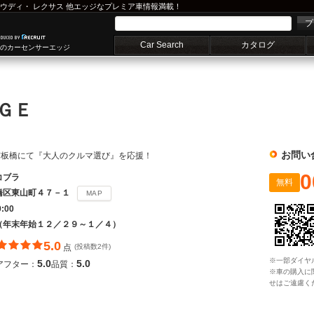
ウディ
・
レクサス
他エッジなプレミア車情報満載！
プ
Car Search
カタログ
車のカーセンサーエッジ
ＡＧＥ
お問い
京板橋にて『大人のクルマ選び』を応援！
0
コブラ
無料
橋区東山町４７－１
MAP
9:00
（年末年始１２／２９～１／４）
5.0
点
(投稿数2件)
※一部ダイヤ
5.0
5.0
アフター：
品質：
※車の購入に
せはご遠慮く