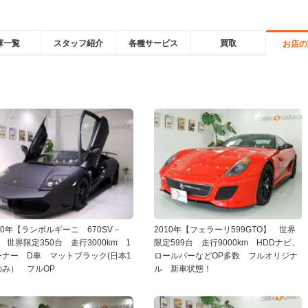
庫一覧
スタッフ紹介
各種サービス
買取
お店の
10年【ランボルギーニ 670SV－
2010年【フェラーリ599GTO】 世界
 世界限定350台 走行3000km 1
限定599台 走行9000km HDDナビ、
ーナー D車 マットブラック(日本1
ロールバーなどOP多数 フルオリジナ
のみ） フルOP
ル 新車状態！