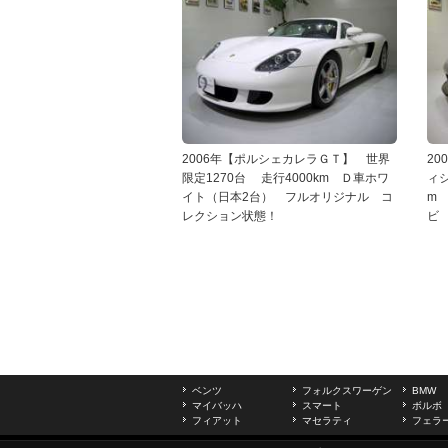
2006年【ポルシェカレラＧＴ】 世界
20
限定1270台 走行4000km Ｄ車ホワ
ィシ
イト（日本2台） フルオリジナル コ
m
レクション状態！
ビ
ベンツ
フォルクスワーゲン
BMW
マイバッハ
スマート
ボルボ
フィアット
マセラティ
フェラ