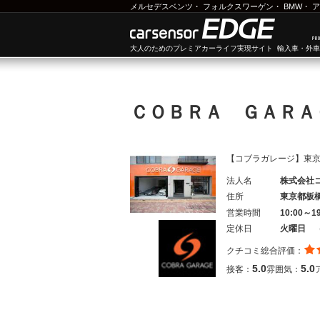
メルセデスベンツ
・
フォルクスワーゲン
・
BMW
・
ア
大人のためのプレミアカーライフ実現サイト 輸入車・外
ＣＯＢＲＡ ＧＡＲ
【コブラガレージ】東
法人名
株式会社
住所
東京都板
営業時間
10:00～1
定休日
火曜日 
クチコミ総合評価：
5.0
5.0
接客：
雰囲気：