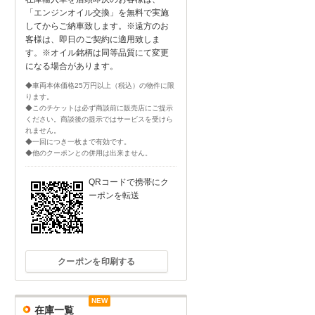
「エンジンオイル交換」を無料で実施
してからご納車致します。※遠方のお
客様は、即日のご契約に適用致しま
す。※オイル銘柄は同等品質にて変更
になる場合があります。
◆車両本体価格25万円以上（税込）の物件に限
ります。
◆このチケットは必ず商談前に販売店にご提示
ください。商談後の提示ではサービスを受けら
れません。
◆一回につき一枚まで有効です。
◆他のクーポンとの併用は出来ません。
QRコードで携帯にク
ーポンを転送
クーポンを印刷する
NEW
在庫一覧