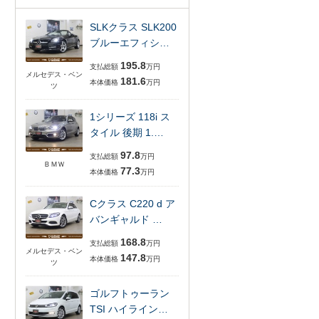
SLKクラス SLK200
ブルーエフィシ…
195.8
支払総額
万円
メルセデス・ベン
181.6
本体価格
万円
ツ
1シリーズ 118i ス
タイル 後期 1.…
97.8
支払総額
万円
ＢＭＷ
77.3
本体価格
万円
Cクラス C220 d ア
バンギャルド …
168.8
支払総額
万円
メルセデス・ベン
147.8
本体価格
万円
ツ
ゴルフトゥーラン
TSI ハイライン…