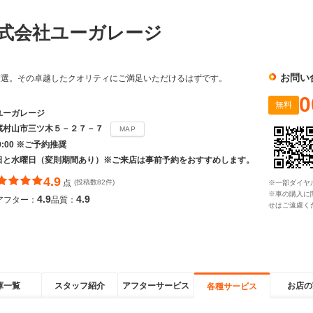
株式会社ユーガレージ
お問い
厳選。その卓越したクオリティにご満足いただけるはずです。
0
無料
ユーガレージ
蔵村山市三ツ木５－２７－７
MAP
19:00 ※ご予約推奨
日と水曜日（変則期間あり）※ご来店は事前予約をおすすめします。
4.9
点
(投稿数82件)
※一部ダイヤ
※車の購入に
4.9
4.9
アフター：
品質：
せはご遠慮く
庫一覧
スタッフ紹介
アフターサービス
お店の
各種サービス