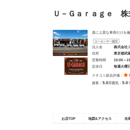
Ｕ－Ｇａｒａｇｅ 
真に上質な車両だけを
カーセンサー認定
法人名
株式会社
住所
東京都武
営業時間
10:00～
定休日
毎週火曜
クチコミ総合評価：
5.0
5.0
接客：
雰囲気：
お店TOP
地図&アクセス
在