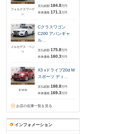
184.8
支払総額
万円
フォルクスワーゲ
171.1
本体価格
万円
ン
Cクラスワゴン
C200 アバンギャ
ル…
メルセデス・ベン
175.8
支払総額
万円
ツ
160.3
本体価格
万円
X3 xドライブ20d M
スポーツ ディ…
188.8
支払総額
万円
ＢＭＷ
169.3
本体価格
万円
お店の在庫一覧を見る
インフォメーション