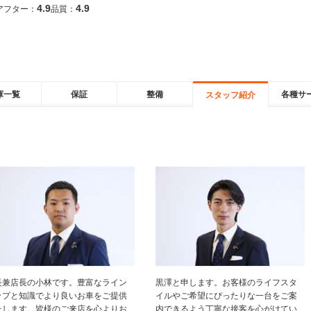
4.9
4.9
アフター：
品質：
庫一覧
保証
整備
各種サ
スタッフ紹介
長兼店長の小林です。豊富なライン
黒澤と申します。お客様のライフスタ
ップと知識でより良いお車をご提供
イルやご希望にぴったりな一台をご案
たします。皆様のご来店を心よりお
内できるよう丁寧な接客を心がけてい