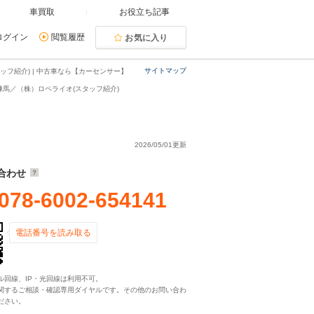
車買取
お役立ち記事
ログイン
閲覧履歴
お気に入り
サイトマップ
フ紹介) | 中古車なら【カーセンサー】
練馬／（株）ロペライオ(スタッフ紹介)
2026/05/01更新
合わせ
078-6002-654141
電話番号を読み取る
ル回線、IP・光回線は利用不可。
関するご相談・確認専用ダイヤルです。その他のお問い合わ
ださい。