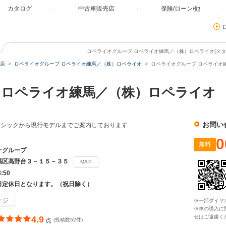
カタログ
中古車販売店
保険/ローン/他
ロペライオグループ ロペライオ練馬／（株）ロペライオ(スタッ
店
ロペライオグループ ロペライオ練馬／（株）ロペライオ
ロペライオグループ ロペライオ
 ロペライオ練馬／（株）ロペライオ
お問い
ラシックから現行モデルまでご案内しております
0
無料
オグループ
馬区高野台３－１５－３５
MAP
8:50
日定休日となります。（祝日除く）
ージ
※一部ダイヤ
※車の購入に
せはご遠慮く
4.9
点
(投稿数52件)