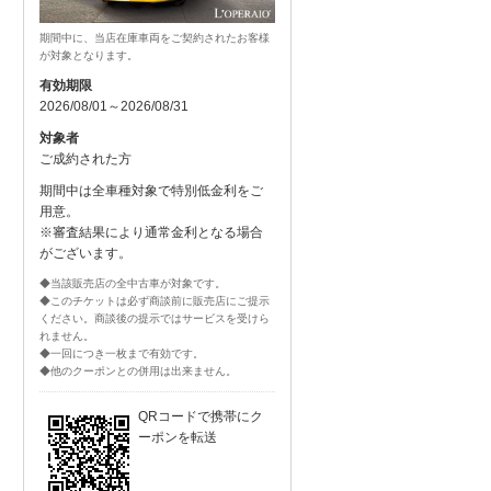
期間中に、当店在庫車両をご契約されたお客様
が対象となります。
有効期限
2026/08/01～2026/08/31
対象者
ご成約された方
期間中は全車種対象で特別低金利をご
用意。
※審査結果により通常金利となる場合
がございます。
◆当該販売店の全中古車が対象です。
◆このチケットは必ず商談前に販売店にご提示
ください。商談後の提示ではサービスを受けら
れません。
◆一回につき一枚まで有効です。
◆他のクーポンとの併用は出来ません。
QRコードで携帯にク
ーポンを転送