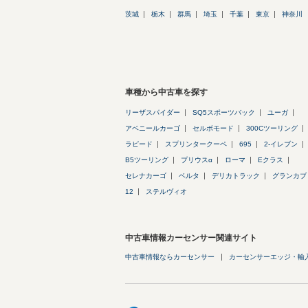
茨城
栃木
群馬
埼玉
千葉
東京
神奈川
車種から中古車を探す
リーザスパイダー
SQ5スポーツバック
ユーガ
アベニールカーゴ
セルボモード
300Cツーリング
ラピード
スプリンタークーペ
695
2-イレブン
B5ツーリング
プリウスα
ローマ
Eクラス
セレナカーゴ
ベルタ
デリカトラック
グランカブ
12
ステルヴィオ
中古車情報カーセンサー関連サイト
中古車情報ならカーセンサー
カーセンサーエッジ・輸