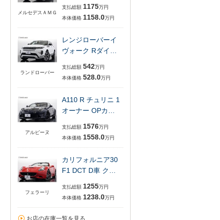
1175
支払総額
万円
メルセデスＡＭＧ
1158.0
本体価格
万円
レンジローバーイ
ヴォーク Rダイ…
542
支払総額
万円
ランドローバー
528.0
本体価格
万円
A110 R チュリニ 1
オーナー OPカ…
1576
支払総額
万円
アルピーヌ
1558.0
本体価格
万円
カリフォルニア30
F1 DCT D車 ク…
1255
支払総額
万円
フェラーリ
1238.0
本体価格
万円
お店の在庫一覧を見る