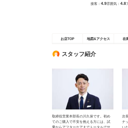
4.9
4.8
接客：
雰囲気：
お店TOP
地図&アクセス
在
スタッフ紹介
取締役営業本部長の川久保です。初め
次
てのご購入で不安を抱える方には、試
ナ
乗からアフターケアまでトータルでサ
い