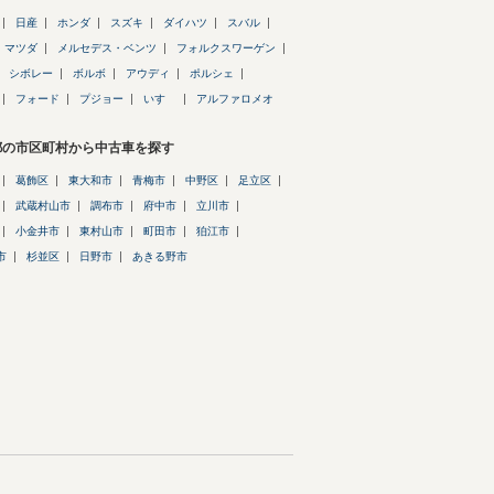
日産
ホンダ
スズキ
ダイハツ
スバル
マツダ
メルセデス・ベンツ
フォルクスワーゲン
シボレー
ボルボ
アウディ
ポルシェ
フォード
プジョー
いすゞ
アルファロメオ
都の市区町村から中古車を探す
葛飾区
東大和市
青梅市
中野区
足立区
武蔵村山市
調布市
府中市
立川市
小金井市
東村山市
町田市
狛江市
市
杉並区
日野市
あきる野市