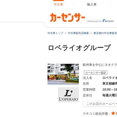
中古車
輸入車
中古車トップ
中古車販売店検索
東京都の中古車販売
ロペライオグループ
欧州車を中心にネオク
カーセンサー認定
法人名
ロペライ
住所
東京都練
営業時間
10:00～1
定休日
毎週火曜
このお店のホームペ
クチコミ総合評価：