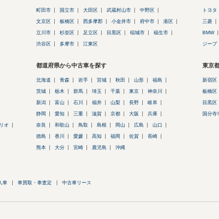
町田市
国立市
大田区
武蔵村山市
中野区
トヨタ
文京区
板橋区
西多摩郡
小金井市
府中市
港区
三菱
立川市
杉並区
足立区
目黒区
稲城市
福生市
BMW
渋谷区
多摩市
江東区
ジープ
都道府県から中古車を探す
東京
北海道
青森
岩手
宮城
秋田
山形
福島
新宿区
茨城
栃木
群馬
埼玉
千葉
東京
神奈川
板橋区
新潟
富山
石川
福井
山梨
長野
岐阜
目黒区
静岡
愛知
三重
滋賀
京都
大阪
兵庫
国分寺
リオ
奈良
和歌山
鳥取
島根
岡山
広島
山口
徳島
香川
愛媛
高知
福岡
佐賀
長崎
熊本
大分
宮崎
鹿児島
沖縄
入車
車買取・車査定
中古車リース