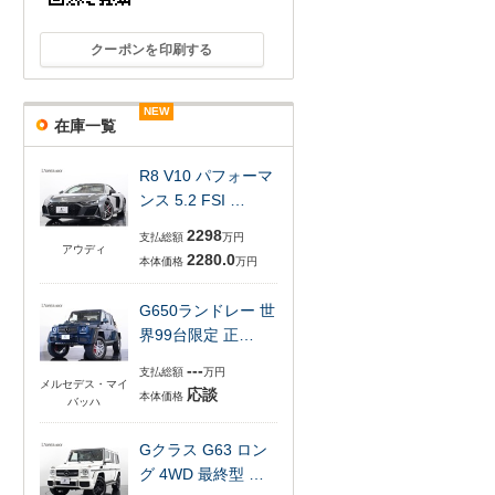
クーポンを印刷する
NEW
NEW
NEW
NEW
NEW
NEW
在庫一覧
R8 V10 パフォーマ
ンス 5.2 FSI …
2298
支払総額
万円
アウディ
2280.0
本体価格
万円
G650ランドレー 世
界99台限定 正…
---
支払総額
万円
メルセデス・マイ
応談
本体価格
バッハ
Gクラス G63 ロン
グ 4WD 最終型 …