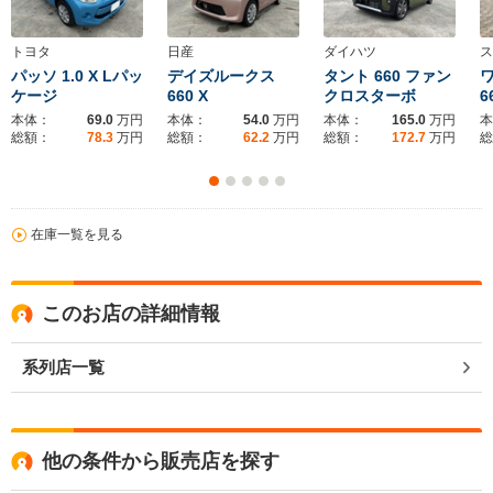
トヨタ
日産
ダイハツ
ス
パッソ 1.0 X Lパッ
デイズルークス
タント 660 ファン
ケージ
660 X
クロスターボ
6
本体：
69.0
万円
本体：
54.0
万円
本体：
165.0
万円
本
総額：
78.3
万円
総額：
62.2
万円
総額：
172.7
万円
総
在庫一覧を見る
このお店の詳細情報
系列店一覧
他の条件から販売店を探す