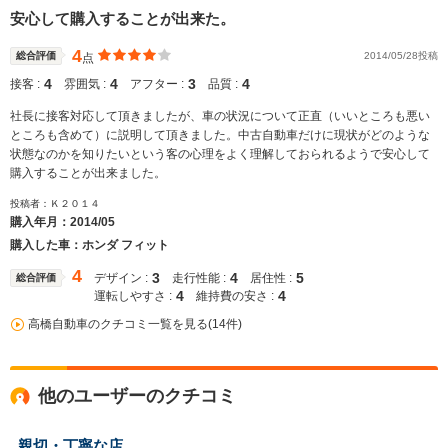
安心して購入することが出来た。
4
総合評価
2014/05/28投稿
点
4
4
3
4
接客 :
雰囲気 :
アフター :
品質 :
社長に接客対応して頂きましたが、車の状況について正直（いいところも悪い
ところも含めて）に説明して頂きました。中古自動車だけに現状がどのような
状態なのかを知りたいという客の心理をよく理解しておられるようで安心して
購入することが出来ました。
投稿者：Ｋ２０１４
購入年月：
2014/05
購入した車：ホンダ フィット
4
3
4
5
デザイン :
走行性能 :
居住性 :
総合評価
4
4
運転しやすさ :
維持費の安さ :
高橋自動車のクチコミ一覧を見る(14件)
他のユーザーのクチコミ
親切・丁寧な店