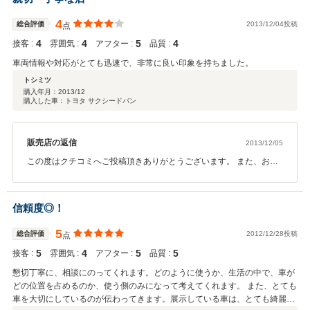
4
総合評価
2013/12/04投稿
点
4
4
5
4
接客 :
雰囲気 :
アフター :
品質 :
車両情報や対応がとても迅速で、非常に良い印象を持ちました。
トシミツ
購入年月：
2013/12
購入した車：トヨタ サクシードバン
販売店の返信
2013/12/05
この度はクチコミへご投稿頂きありがとうございます。 また、お買
上頂いた上このような高評価をいただき大変恐縮しております。 こ
れからもお客様にご満足いただけるよう努めてまいりますので宜し
くお願い致します。
信頼度◎！
5
総合評価
2012/12/28投稿
点
5
4
5
5
接客 :
雰囲気 :
アフター :
品質 :
懇切丁寧に、相談にのってくれます。どのように使うか、生活の中で、車が
どの位置を占めるのか、使う側のみになって考えてくれます。 また、とても
車を大切にしているのが伝わってきます。展示している車は、とても綺麗に