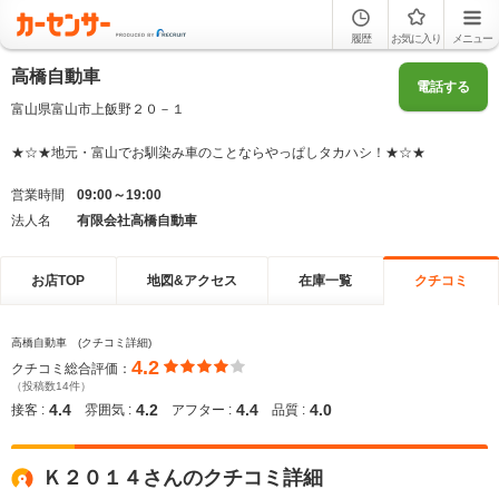
履歴
お気に入り
メニュー
高橋自動車
電話する
富山県富山市上飯野２０－１
★☆★地元・富山でお馴染み車のことならやっぱしタカハシ！★☆★
営業時間
09:00～19:00
法人名
有限会社高橋自動車
お店TOP
地図&アクセス
在庫一覧
クチコミ
高橋自動車 (クチコミ詳細)
4.2
クチコミ総合評価：
（投稿数14件）
4.4
4.2
4.4
4.0
接客 :
雰囲気 :
アフター :
品質 :
Ｋ２０１４さんのクチコミ詳細