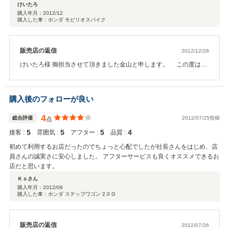
整備されており、店員さんも、とても車が好きなんだなと感じました。 ２回
けいたろ
売って、２回買っていますが、今回は、８件回って、やっぱり高橋でした。
購入年月：
2012/12
購入した車：ホンダ モビリオスパイク
販売店の返信
2012/12/28
けいたろ様 御担当させて頂きました金山と申します。 この度は、
このようなお褒めのお言葉、大変恐縮で
す。 大変、お褒めの言葉を頂きま
して、ありがとうございます！ 総合評価・五ツ星に恥じぬようなに
購入後のフォローが良い
アフターサービスを全力投球でさせて頂き今後とも御用命頂ける様
に全スタッフで取り組みさせて貰います。
4
総合評価
2012/07/25投稿
点
5
5
5
4
接客 :
雰囲気 :
アフター :
品質 :
初めて利用するお店だったのでちょっと心配でしたが社長さんをはじめ、店
員さんの誠実さに安心しました。 アフターサーピスも良くオススメできるお
店だと思います。
Ｋｏさん
購入年月：
2012/06
購入した車：ホンダ ステップワゴン 2.0 G
販売店の返信
2012/07/26