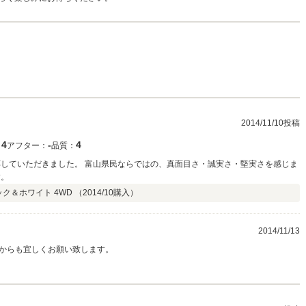
2014/11/10投稿
4
‐
4
：
アフター：
品質：
応していただきました。 富山県民ならではの、真面目さ・誠実さ・堅実さを感じま
す。
ラック＆ホワイト 4WD （
2014/10
購入）
2014/11/13
からも宜しくお願い致します。