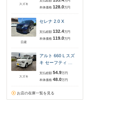
135.4
支払総額
万円
スズキ
128.0
本体価格
万円
セレナ 2.0 X
132.4
支払総額
万円
119.0
本体価格
万円
日産
アルト 660 L スズ
キ セーフティ …
54.9
支払総額
万円
スズキ
48.0
本体価格
万円
お店の在庫一覧を見る