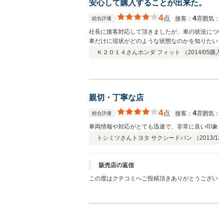
安心して購入することが出来た。
4
点
4
接客：
雰囲気
総合評価
社長に接客対応して頂きましたが、車の状況につ
車だけに現状がどのような状態なのかを知りたい
た。
Ｋ２０１４さん
ホンダ フィット （
2014/05
購
親切・丁寧な店
4
点
4
接客：
雰囲気
総合評価
車両情報や対応がとても迅速で、非常に良い印象
トシミツさん
トヨタ サクシードバン （
2013/1
販売店の返信
この度はクチコミへご投稿頂きありがとうござい
す。 これからもお客様にご満足いただけるよう