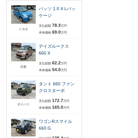
パッソ 1.0 X Lパッ
ケージ
78.3
支払総額
万円
トヨタ
69.0
本体価格
万円
デイズルークス
660 X
62.2
支払総額
万円
日産
54.0
本体価格
万円
タント 660 ファン
クロスターボ
172.7
支払総額
万円
ダイハツ
165.0
本体価格
万円
ワゴンRスマイル
660 G