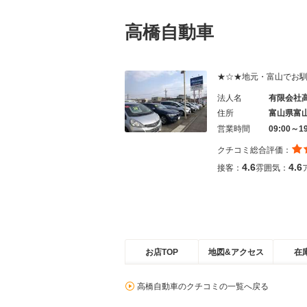
高橋自動車
★☆★地元・富山でお
法人名
有限会社
住所
富山県富
営業時間
09:00～1
クチコミ総合評価：
4.6
4.6
接客：
雰囲気：
お店TOP
地図&アクセス
在
高橋自動車のクチコミの一覧へ戻る