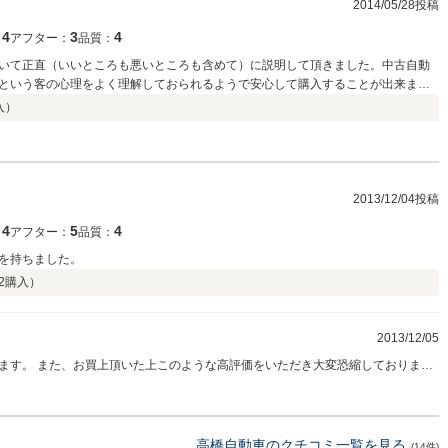
2014/05/28投稿
4
3
4
：
アフター：
品質：
いて正直（いいところも悪いところも含めて）に説明して頂きました。中古自動
という客の心理をよく理解しておられるようで安心して購入することが出来まし
入）
2013/12/04投稿
4
5
4
：
アフター：
品質：
を持ちました。
2
購入）
2013/12/05
ます。 また、お買上頂いた上このような高評価をいただき大変恐縮しておりま
努めてまいりますので宜しくお願い致します。
高橋自動車のクチコミ一覧を見る
(14件)