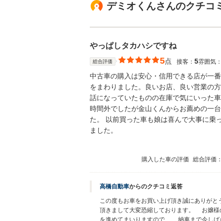
デミオくんさんのクチコ
やっぱしタカハシですね
5
点
5
接客：
雰囲気
総合評価
中古車の購入は安心・信用できる店が一番
をまわりました。良いお店、良い営業の方
話になっていたものの在庫で気にいった車
時間外でしたが金山くんからお薦めの一台
た。 以前買った車も娘は喜んで大事に乗
ました。
購入した車の評価
総合評価
高橋自動車
からのクチコミ返答
この度もお車をお買い上げ頂き誠にありがと
頂きまして大変恐縮しております。 お嬢様
を進めてまいりますので 納車まで今しば