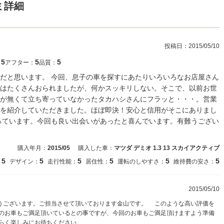
ミ詳細
投稿日：
2015/05/10
5
5
5
：
アフター：
品質：
だと思います。 今回、息子の車を探すにあたりいろいろなお店屋さん
はたくさんおられましたが、何かスッキリしない。そこで、以前お世
が無くて立ち寄っていなかったタカハシさんにフラッと・・・。営業
を紹介していただきました。ほぼ即決！安心と信用がそこにありまし
っています。今回も良い出会いがあったと喜んでいます。有難うござい
購入年月：
2015/05
購入した車：
マツダ デミオ 1.3 13 スカイアクティブ
5
5
5
5
5
5
：
デザイン：
走行性能：
居住性：
運転のしやすさ：
維持費の安さ：
2015/05/10
うございます。ご担当させて頂いております金山です。 このような高い評価を
のお車もご満足頂いているとの事ですが、今回のお車もご満足頂けますよう準備
らく楽しみにお待ちください。