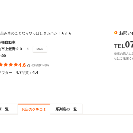
お問い
馴染み車のことならやっぱしタカハシ！★☆★
0
高橋自動車
TEL
山市上飯野２０－１
MAP
※車の購入に
9:00
せはご遠慮く
4.6
点
(投稿数14件)
4.7
4.4
アフター：
品質：
庫一覧
系列店の一覧
お店のクチコミ