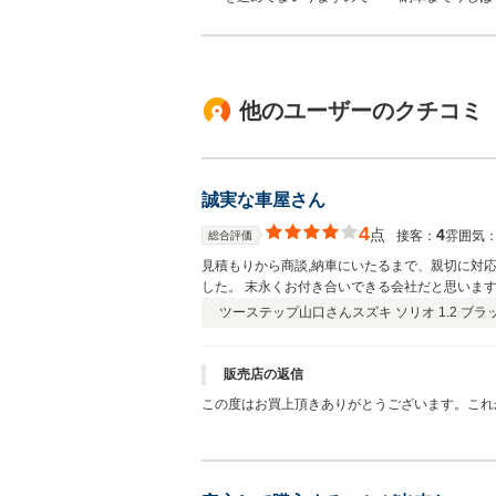
他のユーザーのクチコミ
誠実な車屋さん
4
点
4
接客：
雰囲気
総合評価
見積もりから商談,納車にいたるまで、親切に対
した。 末永くお付き合いできる会社だと思いま
ツーステップ山口さん
スズキ ソリオ 1.2 ブ
販売店の返信
この度はお買上頂きありがとうございます。これ