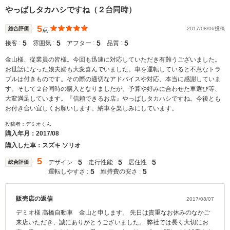
やっぱしタカハシですね（２台同時）
5
総合評価
2017/08/06投稿
点
5
5
5
5
接客 :
雰囲気 :
アフター :
品質 :
金山様、従業員の皆様。今回も迅速に対応していただき有難うございました。
お世話になった娘夫婦も大変喜んでいました。車を運転していると不意なトラ
ブルは付きものです。その際の適切なアドバイスや対応、本当に感謝していま
す。そして２台同時の購入となりましたが、予算や好みに合わせた車選び等、
大変満足しています。『信頼できるお店』やっぱしタカハシですね。今後とも
お付き合い宜しくお願いします。納車を楽しみにしています。
投稿者：デミオくん
購入年月：
2017/08
購入した車：スズキ ソリオ
5
5
5
5
デザイン :
走行性能 :
居住性 :
総合評価
5
5
運転しやすさ :
維持費の安さ :
販売店の返信
2017/08/07
デミオ様 高橋自動車 金山と申します。 先日は貴重なお休みのなかご
来店いただき、誠にありがとうございました。 弊社では長く大切にお