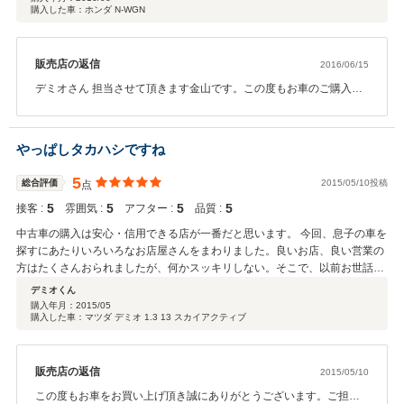
購入した車：ホンダ N-WGN
販売店の返信
2016/06/15
デミオさん 担当させて頂きます金山です。この度もお車のご購入を
頂き誠にありがとう御座いました。 デミオさんのお役に立てまし
た事何よりです。 今回のお車もご期待に添えますよう準備を整え
てまいりますので宜しくお願い致します。
やっぱしタカハシですね
5
総合評価
2015/05/10投稿
点
5
5
5
5
接客 :
雰囲気 :
アフター :
品質 :
中古車の購入は安心・信用できる店が一番だと思います。 今回、息子の車を
探すにあたりいろいろなお店屋さんをまわりました。良いお店、良い営業の
方はたくさんおられましたが、何かスッキリしない。そこで、以前お世話に
なっていたものの在庫で気にいった車が無くて立ち寄っていなかったタカハ
デミオくん
シさんにフラッと・・・。営業時間外でしたが金山くんからお薦めの一台を
購入年月：
2015/05
購入した車：マツダ デミオ 1.3 13 スカイアクティブ
紹介していただきました。ほぼ即決！安心と信用がそこにありました。 以前
買った車も娘は喜んで大事に乗っています。今回も良い出会いがあったと喜
んでいます。有難うございました。
販売店の返信
2015/05/10
この度もお車をお買い上げ頂き誠にありがとうございます。ご担当