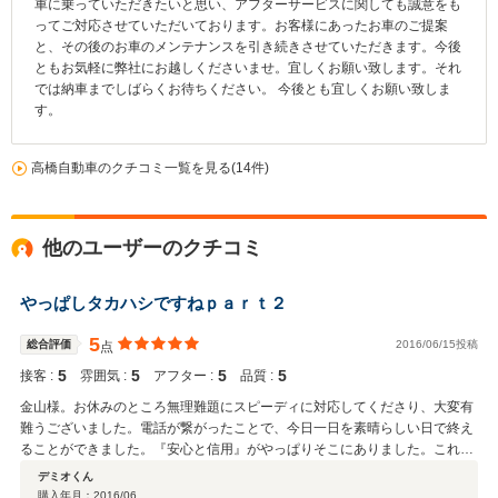
車に乗っていただきたいと思い、アフターサービスに関しても誠意をも
ってご対応させていただいております。お客様にあったお車のご提案
と、その後のお車のメンテナンスを引き続きさせていただきます。今後
ともお気軽に弊社にお越しくださいませ。宜しくお願い致します。それ
では納車までしばらくお待ちください。 今後とも宜しくお願い致しま
す。
高橋自動車のクチコミ一覧を見る(14件)
他のユーザーのクチコミ
やっぱしタカハシですねｐａｒｔ２
5
総合評価
2016/06/15投稿
点
5
5
5
5
接客 :
雰囲気 :
アフター :
品質 :
金山様。お休みのところ無理難題にスピーディに対応してくださり、大変有
難うございました。電話が繋がったことで、今日一日を素晴らしい日で終え
ることができました。『安心と信用』がやっぱりそこにありました。これか
らもお世話になります。よろしくお願いします。
デミオくん
購入年月：
2016/06