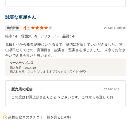
させて頂いております金山です。 このような高い評価を頂きまし
て大変恐縮しております。 お嬢様のお車もご満足頂いているとの
事ですが、今回のお車もご満足頂けますよう準備を進めてまいりま
誠実な車屋さん
すので 納車まで今しばらく楽しみにお待ちください。
4
総合評価
2014/11/10投稿
点
4
4
‐
4
接客 :
雰囲気 :
アフター :
品質 :
見積もりから商談,納車にいたるまで、親切に対応していただきました。 富
山県民ならではの、真面目さ・誠実さ・堅実さを感じました。 末永くお付き
合いできる会社だと思います。
ツーステップ山口
購入年月：
2014/10
購入した車：スズキ ソリオ 1.2 ブラック＆ホワイト 4WD
販売店の返信
2014/11/13
この度はお買上頂きありがとうございます。これからも宜しくお願
い致します。
高橋自動車のクチコミ一覧を見る(14件)