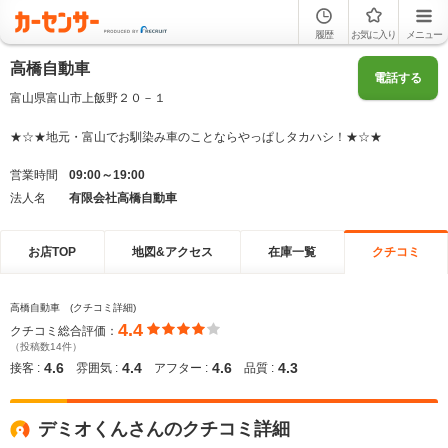
履歴
お気に入り
メニュー
高橋自動車
電話する
富山県富山市上飯野２０－１
★☆★地元・富山でお馴染み車のことならやっぱしタカハシ！★☆★
営業時間
09:00～19:00
法人名
有限会社高橋自動車
お店TOP
地図&アクセス
在庫一覧
クチコミ
高橋自動車 (クチコミ詳細)
4.4
クチコミ総合評価：
（投稿数14件）
4.6
4.4
4.6
4.3
接客 :
雰囲気 :
アフター :
品質 :
デミオくんさんのクチコミ詳細