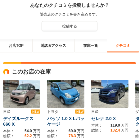
あなたのクチコミを投稿しませんか？
販売店のクチコミを書き込めます。
投稿する
お店TOP
地図&アクセス
在庫一覧
クチコミ
このお店の在庫
日産
トヨタ
日産
ダ
NEW
NEW
デイズルークス
パッソ 1.0 X Lパッ
セレナ 2.0 X
タ
660 X
ケージ
本体：
119.0
万円
総額：
132.4
万円
本体：
54.0
万円
本体：
69.0
万円
本
総額：
62.2
万円
総額：
78.3
万円
総