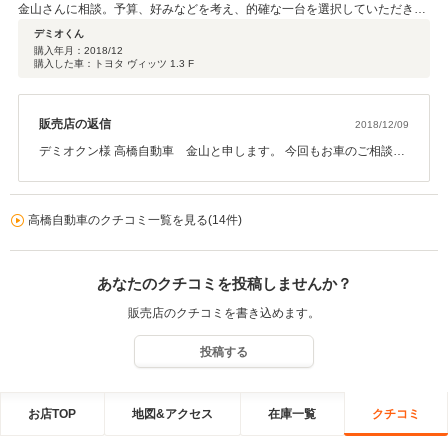
金山さんに相談。予算、好みなどを考え、的確な一台を選択していただきま
した。今回の購入で、嫁に行った娘たちを含め家族全員が金山さんにお世話
デミオくん
になることになりました。車はみんな元気なので、しばらくは購入予定は無
購入年月：
2018/12
購入した車：トヨタ ヴィッツ 1.3 F
いかもしれませんが、アフターのほうでお世話になりますので、その際はま
た宜しくお願いします。
販売店の返信
2018/12/09
デミオクン様 高橋自動車 金山と申します。 今回もお車のご相談、
ご購入を頂きました事心より感謝いたします。 アフターサービスも
万全に整えておりますので是非ともご用命下さい。 重ねてこの度
も、ありがとうございました。
高橋自動車のクチコミ一覧を見る(14件)
あなたのクチコミを投稿しませんか？
販売店のクチコミを書き込めます。
投稿する
お店TOP
地図&アクセス
在庫一覧
クチコミ