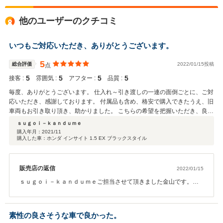
他のユーザーのクチコミ
いつもご対応いただき、ありがとうございます。
5
総合評価
2022/01/15投稿
点
5
5
5
5
接客 :
雰囲気 :
アフター :
品質 :
毎度、ありがとうございます。 仕入れ～引き渡しの一連の面倒ごとに、ご対
応いただき、感謝しております。 付属品も含め、格安で購入できたうえ、旧
車両もお引き取り頂き、助かりました。 こちらの希望を把握いただき、良
い・悪いをはっきりとご指摘いただけるので安心できます。 しばらくは現社
ｓｕｇｏｉ－ｋａｎｄｕｍｅ
に乗り続けたいと思いますが、次回購入時は、改めてよろしくお願いしま
購入年月：
2021/11
購入した車：ホンダ インサイト 1.5 EX ブラックスタイル
す。
販売店の返信
2022/01/15
ｓｕｇｏｉ－ｋａｎｄｕｍｅご担当させて頂きました金山です。い
つもご利用頂き誠にありがとうございます。 この度は、口コミにて
この様な高評価にて投稿頂きまして誠にありがとうございました。
またメンテナンスやお車好きなご家族とお気軽に遊びに来てくださ
素性の良さそうな車で良かった。
い。 スタッフ一同お待ちしております。 重ねてこの度は、ありが