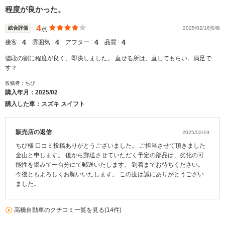
程度が良かった。
4
総合評価
2025/02/16投稿
点
4
4
4
4
接客 :
雰囲気 :
アフター :
品質 :
値段の割に程度が良く、即決しました。 直せる所は、直してもらい。満足で
す？
投稿者：ちび
購入年月：
2025/02
購入した車：スズキ スイフト
販売店の返信
2025/02/19
ちび様 口コミ投稿ありがとうございました。 ご担当させて頂きました
金山と申します。 後から郵送させていただく予定の部品は、劣化の可
能性を鑑みて一台分にて郵送いたします。 到着までお待ちください。
今後ともよろしくお願いいたします。 この度は誠にありがとうござい
ました。
高橋自動車のクチコミ一覧を見る(14件)