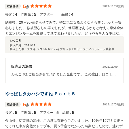
とうございました。
5
総合評価
2021/11/08投稿
点
4
5
‐
4
接客 :
雰囲気 :
アフター :
品質 :
納車後、20～30km走らせてみて、特に気になるような所も無くホッと一安
心しました。 修復歴なしの車でしたが、修理歴はあるかもと考えて車体全体
とエンジンルームを凝視して見てまわりましたが、どうやらそんな事はない
様子(素人目) 納車の際は洗車・オイル交換・エレメント交換・バッテリー交
わんこＲ
換をして頂けました。きちんと車を送り出ししようという意気込みを感じま
購入年月：
2021/11
購入した車：スズキ ワゴンR 660 ハイブリッド FX セーフティパッケージ装着車
した。 担当様含め、社員の皆様も、プライドを持って働いてらっしゃるんだ
なと感じました。 気になる車があれば、一度こちらへ訪れてみてもイイか
も？
販売店の返信
2021/11/09
わんこR様 ご担当させて頂きました金山です。 この度は、口コミに
てこの様な高評価にて投稿頂きまして誠にありがとうございまし
た。 またメンテナンス等お気軽にいらしてください。 スタッフ一
同お待ちしております。 重ねてこの度は、ありがとうございまし
やっぱしタカハシですね Ｐａｒｔ５
た。
5
総合評価
2018/12/08投稿
点
5
5
5
5
接客 :
雰囲気 :
アフター :
品質 :
金山様、従業員の皆様、この度は有難うございました。10数年15万キロ走っ
てくれた車が突然のトラブル。買う予定でなかった時期だったので、迷わず