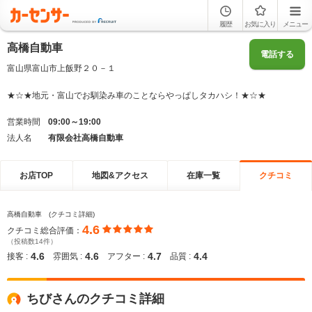
履歴
お気に入り
メニュー
高橋自動車
電話する
富山県富山市上飯野２０－１
★☆★地元・富山でお馴染み車のことならやっぱしタカハシ！★☆★
営業時間
09:00～19:00
法人名
有限会社高橋自動車
お店TOP
地図&アクセス
在庫一覧
クチコミ
高橋自動車 (クチコミ詳細)
4.6
クチコミ総合評価：
（投稿数14件）
4.6
4.6
4.7
4.4
接客 :
雰囲気 :
アフター :
品質 :
ちびさんのクチコミ詳細