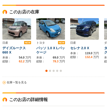
このお店の在庫
日産
トヨタ
日産
ダ
NEW
NEW
デイズルークス
パッソ 1.0 X Lパッ
セレナ 2.0 X
タ
660 X
ケージ
本体：
119.0
万円
総額：
132.4
万円
本体：
54.0
万円
本体：
69.0
万円
本
総額：
62.2
万円
総額：
78.3
万円
総
在庫一覧を見る
このお店の詳細情報