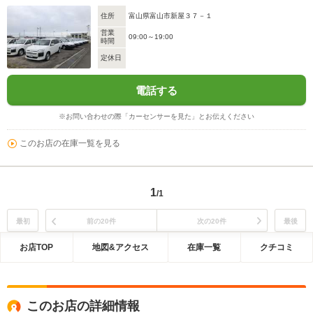
住所
富山県富山市新屋３７－１
営業
09:00～19:00
時間
定休日
電話する
※お問い合わせの際「カーセンサーを見た」とお伝えください
このお店の在庫一覧を見る
1
/1
最初
前の20件
次の20件
最後
お店TOP
地図&アクセス
在庫一覧
クチコミ
このお店の詳細情報