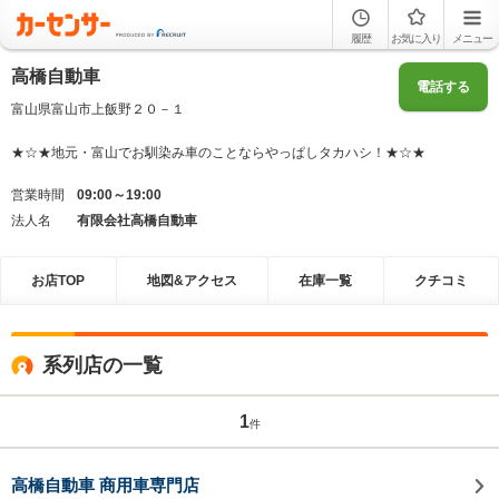
履歴
お気に入り
メニュー
高橋自動車
電話する
富山県富山市上飯野２０－１
★☆★地元・富山でお馴染み車のことならやっぱしタカハシ！★☆★
営業時間
09:00～19:00
法人名
有限会社高橋自動車
お店TOP
地図&アクセス
在庫一覧
クチコミ
系列店の一覧
1
件
高橋自動車 商用車専門店