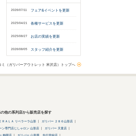
2026/07/11
フェア&イベントを更新
2025/04/21
各種サービスを更新
2025/08/27
お店の実績を更新
2026/08/05
スタッフ紹介を更新
コミ（ガリバーアウトレット 米沢店）トップへ
県の他の系列店から販売店を探す
ＥＲＡＬＡ リベラーラ山形
ガリバー ２８６山形店
ーン専門店じしゃロン 山形店
ガリバー 天童店
ー 鶴岡店
ガリバー 山形県 先行登録店