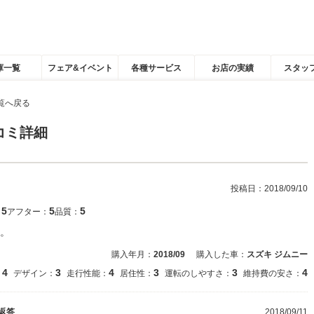
庫一覧
フェア&イベント
各種サービス
お店の実績
スタッ
覧へ戻る
コミ詳細
投稿日：
2018/09/10
5
5
5
：
アフター：
品質：
。
購入年月：
2018/09
購入した車：
スズキ ジムニー
4
3
4
3
3
4
：
デザイン：
走行性能：
居住性：
運転のしやすさ：
維持費の安さ：
返答
2018/09/11