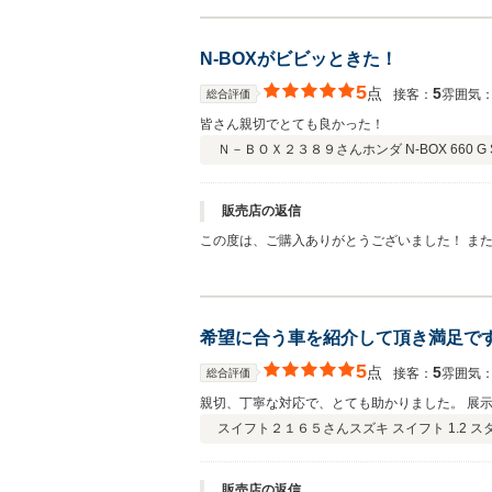
N-BOXがビビッときた！
5
点
5
接客：
雰囲気
総合評価
皆さん親切でとても良かった！
Ｎ－ＢＯＸ２３８９さん
ホンダ N-BOX 660 
販売店の返信
この度は、ご購入ありがとうございました！ ま
うな接客が出来るように日々努力して 行きたい
希望に合う車を紹介して頂き満足で
5
点
5
接客：
雰囲気
総合評価
親切、丁寧な対応で、とても助かりました。 展
スイフト２１６５さん
スズキ スイフト 1.2 スタ
販売店の返信