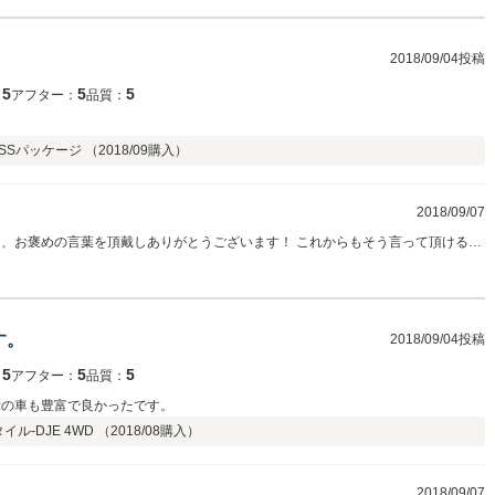
2018/09/04投稿
5
5
5
：
アフター：
品質：
G SSパッケージ （
2018/09
購入）
2018/09/07
た、お褒めの言葉を頂戴しありがとうございます！ これからもそう言って頂けるよ
と思います！ また、何かありましたらご連絡お待ちしております。
す。
2018/09/04投稿
5
5
5
：
アフター：
品質：
示の車も豊富で良かったです。
イル-DJE 4WD （
2018/08
購入）
2018/09/07