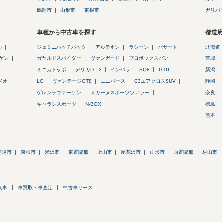
鶴岡市
山形市
東根市
ガリバ
車種から中古車を探す
都道
ル
ジェミニハッチバック
アルテオン
ラシーン
パサート
北海道
ゲン
ガヤルドスパイダー
ヴァンガード
プロボックスバン
茨城
ミニカトッポ
デリカD：2
インパラ
SQ8
GTO
新潟
メオ
LC
ヴァンテージGT8
ユニバース
C3エアクロスSUV
静岡
ゲレンデヴァーゲン
メガーヌスポーツツアラー
奈良
ギャランスポーツ
N-BOX
徳島
熊本
南陽市
東根市
米沢市
東置賜郡
上山市
尾花沢市
山形市
西置賜郡
村山市
入車
車買取・車査定
中古車リース