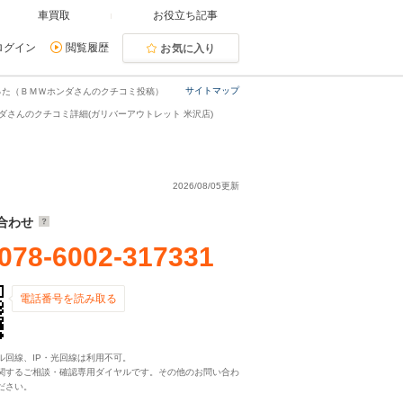
車買取
お役立ち記事
ログイン
閲覧履歴
お気に入り
サイトマップ
った（ＢＭＷホンダさんのクチコミ投稿）
ダさんのクチコミ詳細(ガリバーアウトレット 米沢店)
2026/08/05更新
合わせ
078-6002-317331
電話番号を読み取る
ル回線、IP・光回線は利用不可。
関するご相談・確認専用ダイヤルです。その他のお問い合わ
ださい。