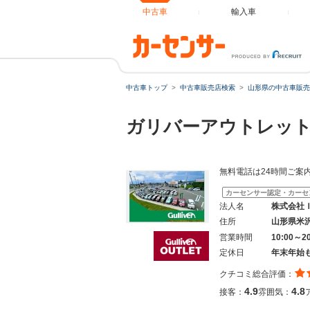
中古車
輸入車
中古車トップ
中古車販売店検索
山形県の中古車販売
ガリバーアウトレッ
無料電話は24時間ご案
カーセンサー認定・カーセ
法人名
株式会社
住所
山形県米
営業時間
10:00～
定休日
年末年始
クチコミ総合評価：
4.9
4.8
接客：
雰囲気：