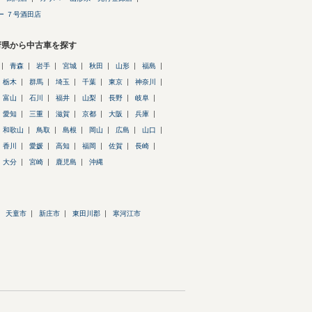
ー ７号酒田店
府県から中古車を探す
青森
岩手
宮城
秋田
山形
福島
栃木
群馬
埼玉
千葉
東京
神奈川
富山
石川
福井
山梨
長野
岐阜
愛知
三重
滋賀
京都
大阪
兵庫
和歌山
鳥取
島根
岡山
広島
山口
香川
愛媛
高知
福岡
佐賀
長崎
大分
宮崎
鹿児島
沖縄
天童市
新庄市
東田川郡
寒河江市