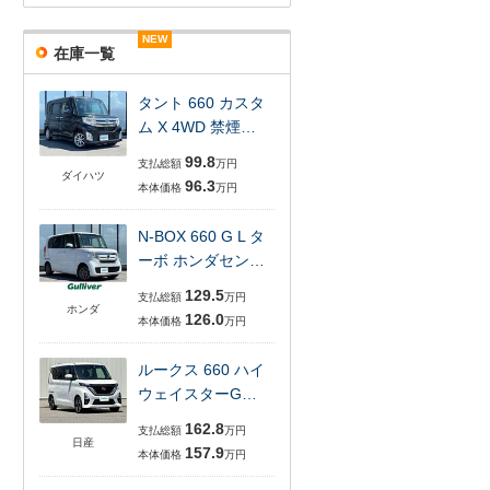
NEW
NEW
NEW
NEW
NEW
NEW
在庫一覧
タント 660 カスタ
ム X 4WD 禁煙…
99.8
支払総額
万円
ダイハツ
96.3
本体価格
万円
N-BOX 660 G L タ
ーボ ホンダセン…
129.5
支払総額
万円
ホンダ
126.0
本体価格
万円
ルークス 660 ハイ
ウェイスターG…
162.8
支払総額
万円
日産
157.9
本体価格
万円