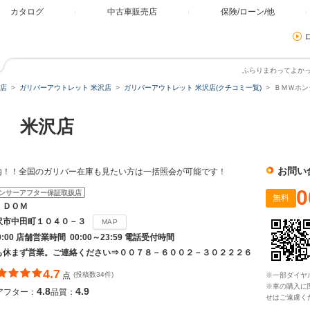
カタログ
中古車販売店
保険/ローン/他
ふらりまわってよか
店
ガリバーアウトレット 米沢店
ガリバーアウトレット 米沢店(クチコミ一覧)
ＢＭＷホン
ト 米沢店
お問い
内！！全国のガリバー在庫も見たい方は一括照会が可能です！
0
ンサーアフター保証取扱店
無料
ＩＤＯＭ
沢市中田町１０４０－３
MAP
20:00 店舗営業時間 00:00～23:59 電話受付時間
も休まず営業。ご連絡ください⇒００７８－６００２－３０２２２６
4.7
点
(投稿数34件)
※一部ダイヤ
※車の購入に
4.8
4.9
アフター：
品質：
せはご遠慮く