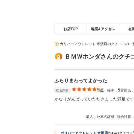
お店TOP
地図&アクセス
在
ガリバーアウトレット 米沢店のクチコミの一
ＢＭＷホンダさんのクチ
ふらりまわってよかった
5
点
5
接客：
雰囲気
総合評価
かなりがんばっていただきました満足です
購入した車の評価
総合評価
ガリバーアウトレット 米沢店
からのクチコミ