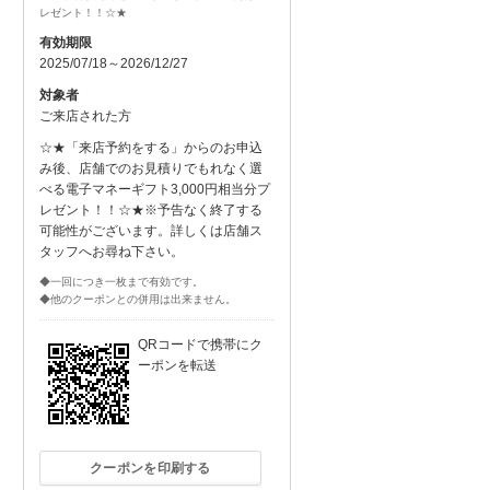
レゼント！！☆★
有効期限
2025/07/18～2026/12/27
対象者
ご来店された方
☆★「来店予約をする」からのお申込
み後、店舗でのお見積りでもれなく選
べる電子マネーギフト3,000円相当分プ
レゼント！！☆★※予告なく終了する
可能性がございます。詳しくは店舗ス
タッフへお尋ね下さい。
◆一回につき一枚まで有効です。
◆他のクーポンとの併用は出来ません。
QRコードで携帯にク
ーポンを転送
クーポンを印刷する