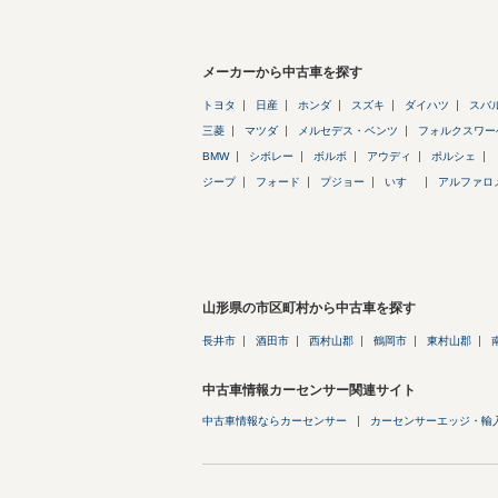
メーカーから中古車を探す
トヨタ
日産
ホンダ
スズキ
ダイハツ
スバ
三菱
マツダ
メルセデス・ベンツ
フォルクスワー
BMW
シボレー
ボルボ
アウディ
ポルシェ
ジープ
フォード
プジョー
いすゞ
アルファロ
山形県の市区町村から中古車を探す
長井市
酒田市
西村山郡
鶴岡市
東村山郡
中古車情報カーセンサー関連サイト
中古車情報ならカーセンサー
カーセンサーエッジ・輸