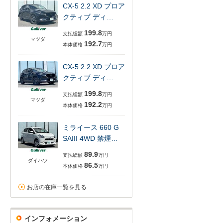
CX-5 2.2 XD プロア
クティブ ディ…
199.8
支払総額
万円
マツダ
192.7
本体価格
万円
CX-5 2.2 XD プロア
クティブ ディ…
199.8
支払総額
万円
マツダ
192.2
本体価格
万円
ミライース 660 G
SAIII 4WD 禁煙…
89.9
支払総額
万円
ダイハツ
86.5
本体価格
万円
お店の在庫一覧を見る
インフォメーション