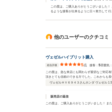
この度は、ご購入ありがとうございました！ 
るような接客が出来るように日々努力して 行
他のユーザーのクチコミ
ヴェゼルハイブリット購入
5
点
5
接客：
雰囲気
総合評価
この度は、急な来店にも関わらず親切なご対応有
頂きとても信頼のできる方でした。これからも長
ヴェゼルＨＶ６９４３さん
ホンダ ヴェゼル 1.
販売店の返信
この度は、ご購入ありがとうございました！ ま
うな接客が出来るように日々努力して 行きたい