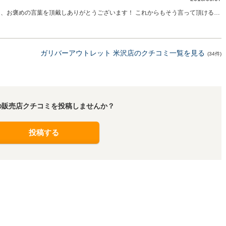
た、お褒めの言葉を頂戴しありがとうございます！ これからもそう言って頂けるよ
と思います！ また、何かありましたらご連絡お待ちしております。
ガリバーアウトレット 米沢店のクチコミ一覧を見る
(34件)
の販売店クチコミを投稿しませんか？
投稿する