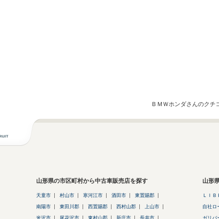
ＢＭＷホンダさんのクチ
山形県の市区町村から中古車販売店を探す
山形
天童市
村山市
寒河江市
酒田市
東置賜郡
ＬＩＢ
南陽市
東田川郡
西置賜郡
西村山郡
上山市
自社ロ
米沢市
尾花沢市
東村山郡
新庄市
長井市
ガリバ