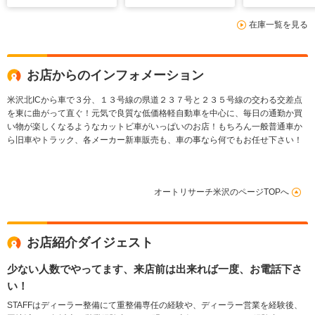
在庫一覧を見る
お店からのインフォメーション
米沢北ICから車で３分、１３号線の県道２３７号と２３５号線の交わる交差点
を東に曲がって直ぐ！元気で良質な低価格軽自動車を中心に、毎日の通勤か買
い物が楽しくなるようなカットビ車がいっぱいのお店！もちろん一般普通車か
ら旧車やトラック、各メーカー新車販売も、車の事なら何でもお任せ下さい！
オートリサーチ米沢のページTOPへ
お店紹介ダイジェスト
少ない人数でやってます、来店前は出来れば一度、お電話下さ
い！
STAFFはディーラー整備にて重整備専任の経験や、ディーラー営業を経験後、