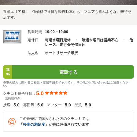
置賜エリア初！ 低価格で良質な軽自動車から！マニアも喜ぶような、軽得意
店です。
営業時間
10:00～19:00
定休日
毎週水曜日定休 ・ 毎週木曜日は営業不在 ・ 他
レース、走行会開催日休
法人名
オートリサーチ米沢
無
電話する
料
※車の購入に関するご相談・確認専用ダイヤルです。その他のお問い合わせはご遠慮くださ
い。
5.0
クチコミ総合評価：
（投稿数5件）
5.0
5.0
5.0
5.0
接客 :
雰囲気 :
アフター :
品質 :
この販売店で購入された方のクチコミでは
「
接客の満足度
」が特に評価されています