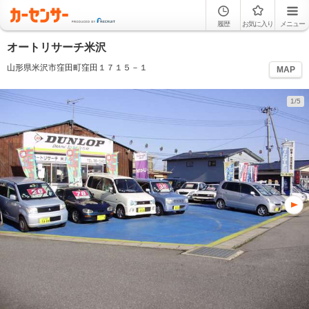
履歴
お気に入り
メニュー
オートリサーチ米沢
山形県米沢市窪田町窪田１７１５－１
MAP
1/5