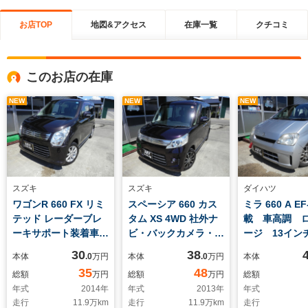
お店TOP
地図&アクセス
在庫一覧
クチコミ
このお店の在庫
NEW
NEW
NEW
スズキ
スズキ
ダイハツ
ワゴンR 660 FX リミ
スペーシア 660 カス
ミラ 660 A E
テッド レーダーブレ
タム XS 4WD 社外ナ
載 車高調 
ーキサポート装着車
ビ・バックカメラ・
ージ 13イン
4WD レーダーサポー
ETC・リモコンエンジ
ーキ 社外フ
30
38
本体
.0
万円
本体
.0
万円
本体
ト Bluetooth・バッ
ンスターター・ドラレ
リヤマフラー
35
48
総額
万円
総額
万円
総額
クカメラ付き社外ナ
コ付き
リ ピボット
年式
2014
年
年式
2013
年
年式
ビ シートヒーター!
ーター
走行
11.9
万km
走行
11.9
万km
走行