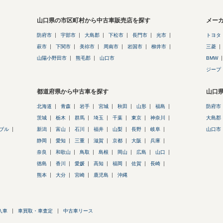
山口県の市区町村から中古車販売店を探す
メー
防府市
宇部市
大島郡
下松市
長門市
光市
トヨタ
萩市
下関市
美祢市
周南市
岩国市
柳井市
三菱
山陽小野田市
熊毛郡
山口市
BMW
ジープ
都道府県から中古車を探す
山口
北海道
青森
岩手
宮城
秋田
山形
福島
防府市
茨城
栃木
群馬
埼玉
千葉
東京
神奈川
大島郡
ブル
新潟
富山
石川
福井
山梨
長野
岐阜
山口市
静岡
愛知
三重
滋賀
京都
大阪
兵庫
奈良
和歌山
鳥取
島根
岡山
広島
山口
徳島
香川
愛媛
高知
福岡
佐賀
長崎
熊本
大分
宮崎
鹿児島
沖縄
入車
車買取・車査定
中古車リース