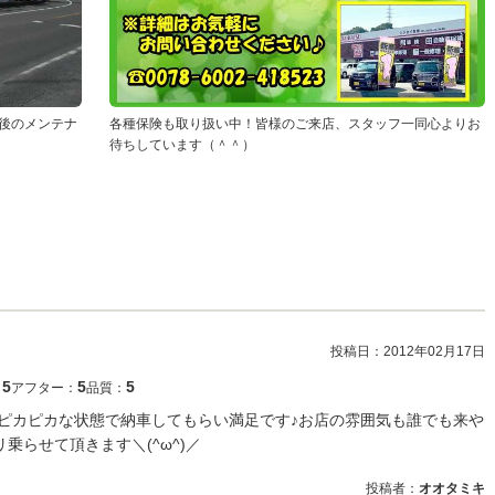
後のメンテナ
各種保険も取り扱い中！皆様のご来店、スタッフ一同心よりお
待ちしています（＾＾）
投稿日：
2012年02月17日
5
5
5
：
アフター：
品質：
てもピカピカな状態で納車してもらい満足です♪お店の雰囲気も誰でも来や
乗らせて頂きます＼(^ω^)／
投稿者：
オオタミキ