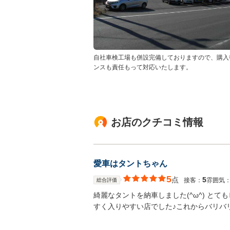
自社車検工場も併設完備しておりますので、購入
ンスも責任もって対応いたします。
お店のクチコミ情報
愛車はタントちゃん
5
点
5
接客：
雰囲気
総合評価
綺麗なタントを納車しました(^ω^) と
すく入りやすい店でした♪これからバリバリ