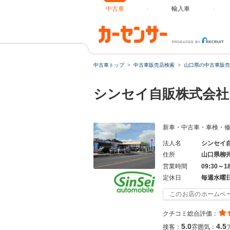
中古車
輸入車
中古車トップ
中古車販売店検索
山口県の中古車販売
シンセイ自販株式会
新車・中古車・車検・
法人名
シンセイ
住所
山口県柳
営業時間
09:30～1
定休日
毎週水曜
このお店のホームペ
クチコミ総合評価：
5.0
4.5
接客：
雰囲気：