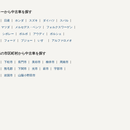
カーから中古車を探す
日産
ホンダ
スズキ
ダイハツ
スバル
マツダ
メルセデス・ベンツ
フォルクスワーゲン
シボレー
ボルボ
アウディ
ポルシェ
フォード
プジョー
いすゞ
アルファロメオ
県の市区町村から中古車を探す
下松市
長門市
美祢市
柳井市
周南市
熊毛郡
下関市
光市
萩市
宇部市
岩国市
山陽小野田市