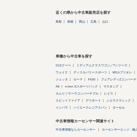
近くの県から中古車販売店を探す
鳥取
島根
岡山
広島
山口
車種から中古車を探す
CLEクーペ
ミディアムクラスワゴン／Tシリーズ
ウェイク
ディスカバリースポーツ
M3カブリオレ
ジェッタ
ローマ
F430
フェアレディZコンバーチ
A6
e-tron Sスポーツバック
マスタング
カムリソラーラコンバーチブル
レイス
スピットファイア
デリボーイ
シエラクラシック
インパラ
ハイエースレジアスバン
ターセル
中古車情報カーセンサー関連サイト
中古車情報ならカーセンサー
カーセンサーエッジ・輸