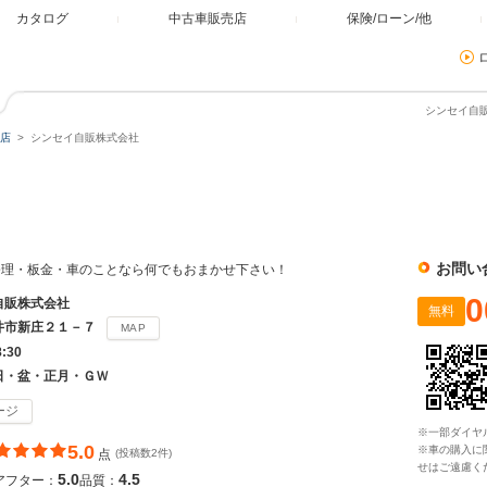
カタログ
中古車販売店
保険/ローン/他
シンセイ自販
店
シンセイ自販株式会社
社
お問い
修理・板金・車のことなら何でもおまかせ下さい！
0
自販株式会社
無料
井市新庄２１－７
MAP
8:30
日・盆・正月・ＧＷ
ージ
※一部ダイヤ
5.0
※車の購入に
点
(投稿数2件)
せはご遠慮く
5.0
4.5
アフター：
品質：