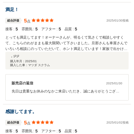
ただきまして、心から感謝しております。 何かお困りの際はぜひお
気軽にお立ち寄りください☆ 今後とも、どうぞ宜しくお願い致しま
満足！
す!
5
総合評価
2025/01/30投稿
点
5
5
5
5
接客 :
雰囲気 :
アフター :
品質 :
とっても満足してます！オーナーさんが、明るくて気さくで相談しやすく
て、こちらのわがままも最大限聞いて下さいました。旦那さんも車屋さんで
いろいろ相談にのっていただいて、ホント満足しています！家族で出かける
機会も増えそうです！これからも、車の事なら、こちらのお店にお願いした
，ジジ
いと思います！
購入年月：
2025/01
購入した車：マツダ スクラム
販売店の返信
2025/01/30
先日は貴重なお休みのなかご来店いただき、誠にありがとうござい
ました。 元気！明るい！が取り柄です！笑 また、弊社では長く大切
にお車に乗っていただきたいと思い、アフターサービスに関しても
誠意をもってご対応させていただいております。お客様にあったお
感謝してます。
車のご提案と、その後のお車のメンテナンスを引き続きさせていた
だきます。今後ともお気軽に弊社にお越しくださいませ。宜しくお
5
総合評価
2025/01/02投稿
点
願い致します。
5
5
5
5
接客 :
雰囲気 :
アフター :
品質 :