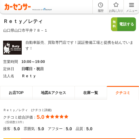
履歴
お気に入り
メニュー
Ｒｅｔｙ／レティ
無
電話する
料
山口県山口市平井７８－１
自動車販売、買取専門店です！認証整備工場と提携を結んでいま
す！
営業時間
10:00～19:00
定休日
日曜日・祝日
法人名
Ｒｅｔｙ
お店TOP
地図&アクセス
在庫一覧
クチコミ
Ｒｅｔｙ／レティ (クチコミ詳細)
5.0
クチコミ総合評価：
（投稿数13件）
5.0
5.0
5.0
5.0
接客 :
雰囲気 :
アフター :
品質 :