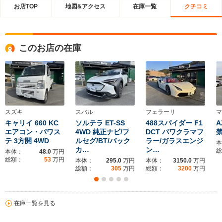
お店TOP
地図&アクセス
在庫一覧
クチコミ
このお店の在庫
スズキ
スバル
フェラーリ
マ
キャリイ 660 KC
ソルテラ ET-SS
488スパイダー F1
A
エアコン・パワス
4WD 純正ナビ/フ
DCT パワクラマフ
禁
テ 3方開 4WD
ルセグ/BT/バック
ラー/ガラスエンジ
本
カ…
ン…
総
本体：
48.0
万円
総額：
53
万円
本体：
295.0
万円
本体：
3150.0
万円
総額：
305
万円
総額：
3200
万円
在庫一覧を見る