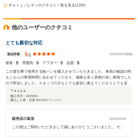
Ｒｅｔｙ／レティのクチコミ一覧を見る(13件)
他のユーザーのクチコミ
とても親切な対応
5
総合評価
2025/02/05投稿
点
5
5
5
5
接客 :
雰囲気 :
アフター :
品質 :
この度仕事で使用する軽バンを購入させていただきました。車両の確認の時
もこちらの希望時間に合わせてくださり、価格も安く状態の良い車両でした
ので即決しました。スタッフの方もとても親切に教えてくださりとても安心
できました。 整備についても相談できますので、今後も色々とお世話になり
Ｔｓｕｙｏ
たいと思える販売店さんです。 この度はありがとうございました。
購入年月：
2025/01
購入した車：日産 NV100クリッパー
販売店の返信
2025/02/06
この度はご契約いただきまして誠にありがとうございました。 その
後お車の状態はいかがでしょうか？ 今回はこのような高い評価をい