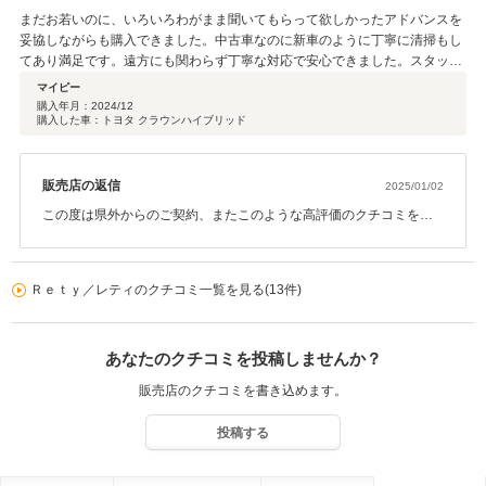
まだお若いのに、いろいろわがまま聞いてもらって欲しかったアドバンスを
妥協しながらも購入できました。中古車なのに新車のように丁寧に清掃もし
てあり満足です。遠方にも関わらず丁寧な対応で安心できました。スタッド
レスの心配までしてくれて予算内でできるようにアドバイスをしてくれまし
マイピー
た。車好きな女性ならここで相談するのがいいと思います。
購入年月：
2024/12
購入した車：トヨタ クラウンハイブリッド
販売店の返信
2025/01/02
この度は県外からのご契約、またこのような高評価のクチコミをい
ただきまして誠にありがとうございました。 また今後のメンテナン
スや、次回お車をお買い求めになる際もぜひお手伝いさせて頂けれ
ば幸いです。何卒宜しくお願い致します。
Ｒｅｔｙ／レティのクチコミ一覧を見る(13件)
あなたのクチコミを投稿しませんか？
販売店のクチコミを書き込めます。
投稿する