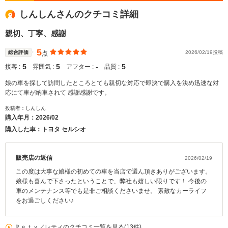
しんしんさんのクチコミ詳細
親切、丁寧、感謝
5
総合評価
2026/02/19投稿
点
5
5
‐
5
接客 :
雰囲気 :
アフター :
品質 :
娘の車を探して訪問したところとても親切な対応で即決で購入を決め迅速な対
応にて車が納車されて 感謝感謝です。
投稿者：しんしん
購入年月：
2026/02
購入した車：トヨタ セルシオ
販売店の返信
2026/02/19
この度は大事な娘様の初めての車を当店で選ん頂きありがございます。
娘様も喜んで下さったということで、弊社も嬉しい限りです！ 今後の
車のメンテナンス等でも是非ご相談くださいませ。 素敵なカーライフ
をお過ごしください♪
Ｒｅｔｙ／レティのクチコミ一覧を見る(13件)