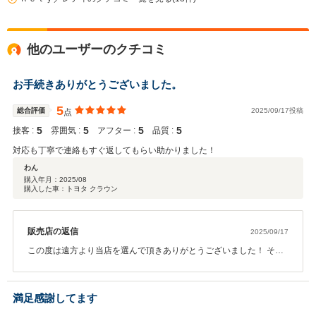
他のユーザーのクチコミ
お手続きありがとうございました。
5
総合評価
2025/09/17投稿
点
5
5
5
5
接客 :
雰囲気 :
アフター :
品質 :
対応も丁寧で連絡もすぐ返してもらい助かりました！
わん
購入年月：
2025/08
購入した車：トヨタ クラウン
販売店の返信
2025/09/17
この度は遠方より当店を選んで頂きありがとうございました！ その
後、お車の調子はいかがでしょうか？ ご不明な点があればいつでも
ご連絡ください！ 素敵なカーライフをお過ごしくださいませ。
満足感謝してます