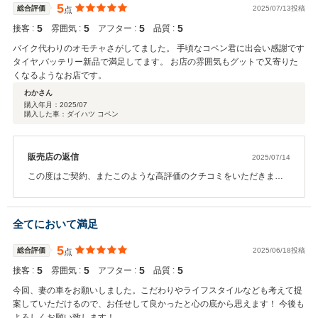
5
総合評価
2025/07/13投稿
点
5
5
5
5
接客 :
雰囲気 :
アフター :
品質 :
バイク代わりのオモチャさがしてました。 手頃なコペン君に出会い感謝です
タイヤ,バッテリー新品で満足してます。 お店の雰囲気もグットで又寄りた
くなるようなお店です。
わかさん
購入年月：
2025/07
購入した車：ダイハツ コペン
販売店の返信
2025/07/14
この度はご契約、またこのような高評価のクチコミをいただきまし
て誠にありがとうございました。 弊社としても嬉しい限りでござい
ます。また今後のメンテナンスや、次回お車をお買い求めになる際
もぜひお手伝いさせて頂ければ幸いです。何卒宜しくお願い致しま
全てにおいて満足
す。
5
総合評価
2025/06/18投稿
点
5
5
5
5
接客 :
雰囲気 :
アフター :
品質 :
今回、妻の車をお願いしました。こだわりやライフスタイルなども考えて提
案していただけるので、お任せして良かったと心の底から思えます！ 今後も
よろしくお願い致します！