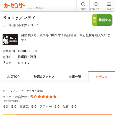
履歴
お気に入り
メニュー
Ｒｅｔｙ／レティ
無
電話する
料
山口県山口市平井７８－１
自動車販売、買取専門店です！認証整備工場と提携を結んでいま
す！
営業時間
10:00～19:00
定休日
日曜日・祝日
法人名
Ｒｅｔｙ
お店TOP
地図&アクセス
在庫一覧
クチコミ
Ｒｅｔｙ／レティ (クチコミ詳細)
5.0
クチコミ総合評価：
（投稿数13件）
5.0
5.0
5.0
5.0
接客 :
雰囲気 :
アフター :
品質 :