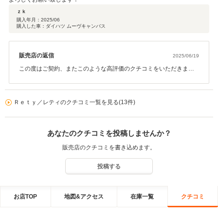
ｚｋ
購入年月：
2025/06
購入した車：ダイハツ ムーヴキャンバス
販売店の返信
2025/06/19
この度はご契約、またこのような高評価のクチコミをいただきまし
て誠にありがとうございました。 また今後のメンテナンスや、次回
お車をお買い求めになる際もぜひお手伝いさせて頂ければ幸いで
す。 何卒宜しくお願い致します。
Ｒｅｔｙ／レティのクチコミ一覧を見る(13件)
あなたのクチコミを投稿しませんか？
販売店のクチコミを書き込めます。
投稿する
お店TOP
地図&アクセス
在庫一覧
クチコミ