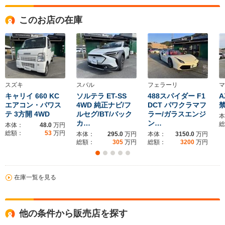
このお店の在庫
スズキ
スバル
フェラーリ
マ
キャリイ 660 KC
ソルテラ ET-SS
488スパイダー F1
A
エアコン・パワス
4WD 純正ナビ/フ
DCT パワクラマフ
禁
テ 3方開 4WD
ルセグ/BT/バック
ラー/ガラスエンジ
本
カ…
ン…
総
本体：
48.0
万円
総額：
53
万円
本体：
295.0
万円
本体：
3150.0
万円
総額：
305
万円
総額：
3200
万円
在庫一覧を見る
他の条件から販売店を探す