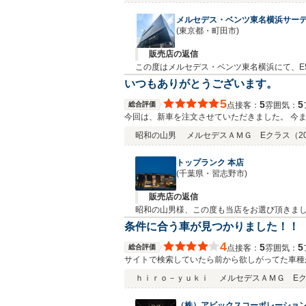
メルセデス・ベンツ東名横浜サー
(東京都・町田市)
販売店の返信
この度はメルセデス・ベンツ東名横浜にて、E
ます。お求めのお車の在庫がなく、お時間を
いつもありがとうございます。
フォローを含め、カーライフをサポートさせ
5
5
5
総合評価
接客：
雰囲気：
点
では、今後とも末永いお付き合いをどうぞ宜
今回は、新車を注文させていただきました。 今
をいただき、感謝しております。 夏になったら
昭和の山男
メルセデスＡＭＧ Eクラス
（2
トップランク 本店
(千葉県・習志野市)
販売店の返信
昭和の山男様、この度も当店をお選び頂きま
したので、ご満足して頂くことが出来まして
条件に合う車が見つかりました！！
す。今後も昭和の山男様のカーライフをサポー
4
5
5
総合評価
接客：
雰囲気：
点
サイトで検索していたら前から欲しがってた車種
した。 スタッフの方も、ローンの審査等の対応
ｈｉｒｏ－ｙｕｋｉ
メルセデスＡＭＧ E
（株）アビックスコーポレーション