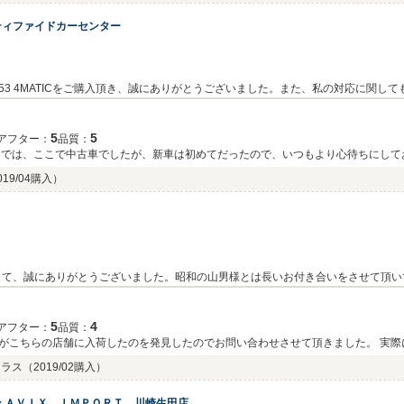
ティファイドカーセンター
53 4MATICをご購入頂き、誠にありがとうございました。また、私の対応に関し
かけてしまいましたが、弊社デモカーとして管理しておりましたお車を商品化し、ご
て頂きますので、宜しくお願い致します。次回のお乗り換えの際やご紹介等ございま
5
5
アフター：
品質：
しくお願い申し上げます。営業担当：石丸幸次朗
までは、ここで中古車でしたが、新車は初めてだったので、いつもより心待ちにして
、この車で孫の顔を見に行きたいと思います。 これからもどうぞよろしくお願い致
019/04購入）
して、誠にありがとうございました。昭和の山男様とは長いお付き合いをさせて頂い
スタッフ一同大変嬉しく思っております。是非お孫さんとの楽しいひと時を、こちら
トさせて頂ければ幸いです。 末永いお付き合いの程、宜しくお願い致します。
5
4
アフター：
品質：
がこちらの店舗に入荷したのを発見したのでお問い合わせさせて頂きました。 実際
にご尽力いただけたので有難く思いました。
クラス
（2019/02購入）
 ＡＶＩＸ ＩＭＰＯＲＴ 川崎生田店