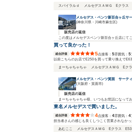
スパイラルｄ
メルセデスＡＭＧ Eクラス E4
メルセデス・ベンツ新百合ヶ丘サ
(神奈川県・川崎市麻生区)
販売店の返信
この度はメルセデスベンツ新百合ヶ丘店にてご購入いただきまして誠にありがとう
リーニングやお車の細部に渡るご説明も、今後
買って良かった！
ます。
5
5
5
総合評価
接客：
雰囲気：
点
以前こちらのお店でE250を買って乗り換えでE
た買いに来ます！
まーちゃちゃちゃ
メルセデスＡＭＧ Eクラス
メルセデス・ベンツ箕面 サーテ
(大阪府・箕面市)
販売店の返信
まーちゃちゃちゃ様、いつもお世話になってお
た、身に余るお言葉をいただき、感激しており
東名メルセデスで買いました。
ますので、どのような事でも大丈夫ですのでお
4
4
4
総合評価
接客：
雰囲気：
点
ます。
担当者さんの感じも良くしつこく営業されなかっ
あむここ
メルセデスＡＭＧ Eクラス E53 