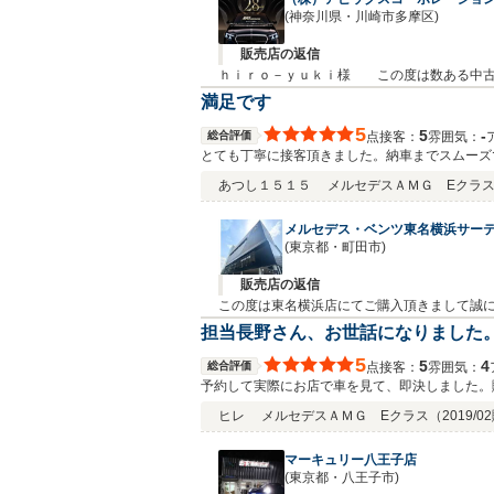
(神奈川県・川崎市多摩区)
販売店の返信
ｈｉｒｏ－ｙｕｋｉ様 この度は数ある中古
ｒｏ－ｙｕｋｉ様は比較的お住まいもお近くで
満足です
ご堪能ください。それでは今後とも末永きお
5
5
‐
総合評価
接客：
雰囲気：
点
とても丁寧に接客頂きました。納車までスムーズ
あつし１５１５
メルセデスＡＭＧ Eクラス 
メルセデス・ベンツ東名横浜サー
(東京都・町田市)
販売店の返信
この度は東名横浜店にてご購入頂きまして誠
軽にお申し付け下さいませ。宜しくお願い申し
担当長野さん、お世話になりました
5
5
4
総合評価
接客：
雰囲気：
点
予約して実際にお店で車を見て、即決しました。
ったです。色々と有難うございました。
ヒレ
メルセデスＡＭＧ Eクラス
（2019/
マーキュリー八王子店
(東京都・八王子市)