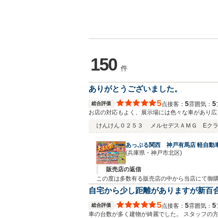
150
件
ありがとうございました。
5
5
5
総合評価
接客：
雰囲気：
点
お店の対応もよく、展示場には色々な車があり広
けんけん０２５３
メルセデスＡＭＧ Eク
あっぷる関西 神戸有馬店 軽自動
(兵庫県・神戸市北区)
販売店の返信
この度は多数有る販売店の中から当店にて御購入誠に有難うご
しくお願い致します。 山本
自宅から少し距離がありますが新百
5
5
5
総合評価
接客：
雰囲気：
点
車の台数が多く建物が綺麗でした。 スタッフの