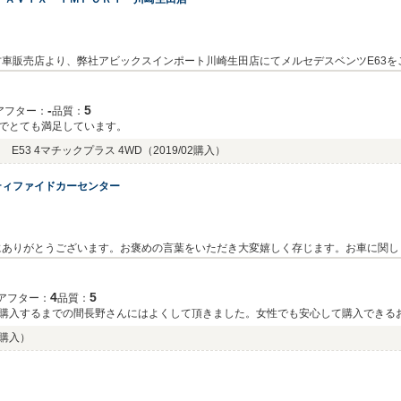
車販売店より、弊社アビックスインポート川崎生田店にてメルセデスベンツE63を
すので、今後何か御座いましたらアフターサービスもしっかりとフォローさせて頂きま
付き合いどうぞ宜しくお願い致します。
‐
5
アフター：
品質：
でとても満足しています。
E53 4マチックプラス 4WD
（2019/02購入）
ティファイドカーセンター
にありがとうございます。お褒めの言葉をいただき大変嬉しく存じます。お車に関し
上げます！ 営業担当:紅林
。
4
5
アフター：
品質：
購入するまでの間長野さんにはよくして頂きました。女性でも安心して購入できる
02購入）