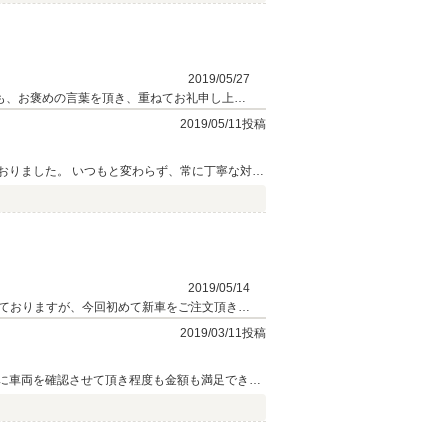
2019/05/27
ても、お褒めの言葉を頂き、重ねてお礼申し上げ
提案することができました。今後ともアフター
2019/05/11投稿
したら是非とも私にお任せ頂きたいです。それ
おりました。 いつもと変わらず、常に丁寧な対応
します。
2019/05/14
ておりますが、今回初めて新車をご注文頂きま
のお車と共にお過ごし頂けましたらと思いま
2019/03/11投稿
に車両を確認させて頂き程度も金額も満足できま