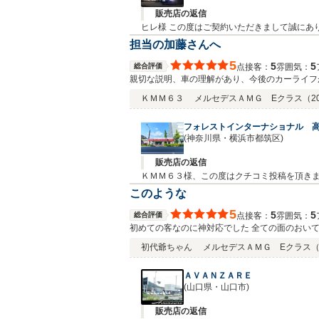
販売店の返信
ヒレ様 この度はご契約いただきまして誠にあ
謝しております。何かお困りの際はぜひお気
担当の加藤さんへ
5
5
5
総合評価
接客：
雰囲気：
点
親切な説明、車の理解があり、今後のカーライフ
ＫＭＭ６３
メルセデスＡＭＧ Eクラス
（2
フォレストインターナショナル 
(神奈川県・横浜市都筑区)
販売店の返信
ＫＭＭ６３様、この度はクチコミ投稿を頂き
アドバイザーの加藤です。この度はEクラス
このような
的でした。お一人でロングドライブもされると
5
5
5
総合評価
接客：
雰囲気：
点
がとうございました。今後とも宜しくお願いし
初めての客なのに神対応でした 全ての面のおい
初代爺ちゃん
メルセデスＡＭＧ Eクラス
（
ＡＶＡＮＺＡＲＥ
(山口県・山口市)
販売店の返信