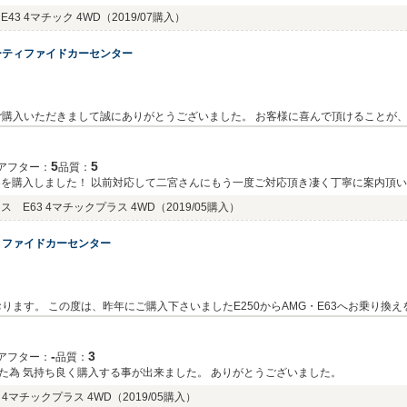
3 4マチック 4WD
（2019/07購入）
ーティファイドカーセンター
ございました。 お客様に喜んで頂けることが、何よりも私共の励みになります。車内外のク
より一層社員全員で徹底させたいと思っております。またぜひお気軽にお立ち寄り
5
5
アフター：
品質：
63を購入しました！ 以前対応して二宮さんにもう一度ご対応頂き凄く丁寧に案内頂い
 E63 4マチックプラス 4WD
（2019/05購入）
ィファイドカーセンター
ります。 この度は、昨年にご購入下さいましたE250からAMG・E63へお乗り換
ます！ご家族でAMG・E63を楽しんで下さいね♪今後も、まーちゃちゃちゃ様の
気軽にご相談下さいませ。 お近くを通られた際は、是非ショールームに遊びに来
‐
3
アフター：
品質：
た為 気持ち良く購入する事が出来ました。 ありがとうございました。
4マチックプラス 4WD
（2019/05購入）