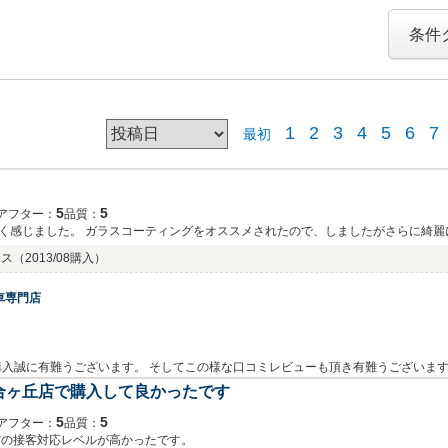
条件
1
2
3
4
5
6
7
最初
5
5
アフター：
品質：
く感じました。 ガラスコーティングをオススメされたので、しましたがさらに綺麗
ラス
（2013/08購入）
車専門店
ざいます。 そしてこの様な口コミレビューも頂き有難うございます。 今後ともメンテナンスもお任せ下さい。
合ヶ丘店で購入して良かったです
5
5
アフター：
品質：
方の接客対応レベルが高かったです。