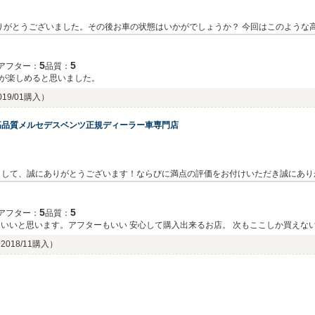
りがとうございました。その後お車の状態はいかがでしょうか？ 今回はこのような
軽にお立ち寄りください。今後とも、どうぞ宜しくお願い致します。担当長野
5
5
アフター：
品質：
が楽しめると思いました。
019/01購入）
高品質メルセデスベンツ正規ディーラー車専門店
まして、誠にありがとうございます！ならびに満点の評価をお付けいただき誠にあり
のご購入ありがとうございました！ご試乗の際はニコニコとした表情で、「いいね～
のことなので、この最上級のEクラスで走りを楽しんでください♪この度はご成約
5
5
アフター：
品質：
ます♪
ていいと思います。アフターもいい 安心して購入出来るお店。 次もここしか買えな
2018/11購入）