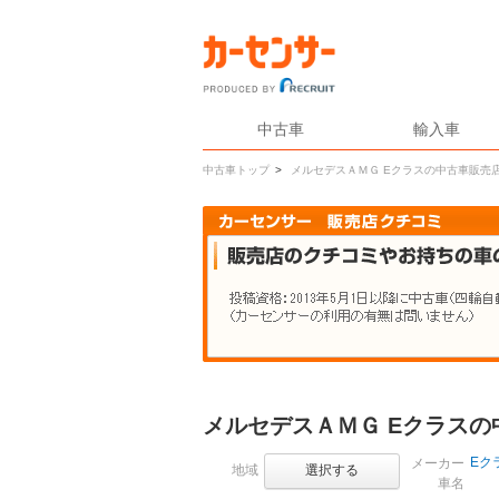
中古車
輸入車
中古車トップ
>
メルセデスＡＭＧ Eクラスの中古車販売
メルセデスＡＭＧ Eクラス
Eク
メーカー
地域
選択する
車名