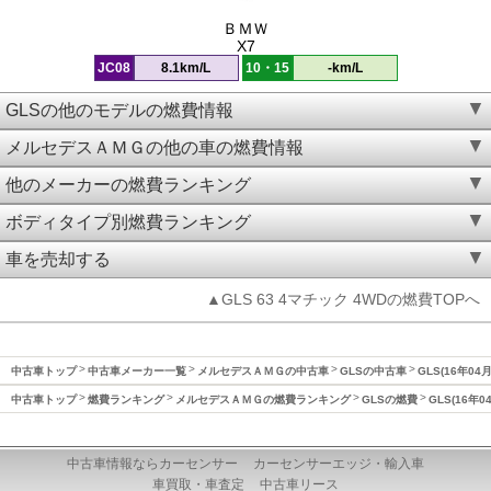
ＢＭＷ
X7
JC08
8.1km/L
10・15
-km/L
GLSの他のモデルの燃費情報
メルセデスＡＭＧの他の車の燃費情報
他のメーカーの燃費ランキング
ボディタイプ別燃費ランキング
車を売却する
▲GLS 63 4マチック 4WDの燃費TOPへ
中古車トップ
中古車メーカー一覧
メルセデスＡＭＧの中古車
GLSの中古車
GLS(16年04
中古車トップ
燃費ランキング
メルセデスＡＭＧの燃費ランキング
GLSの燃費
GLS(16年
中古車情報ならカーセンサー
カーセンサーエッジ・輸入車
車買取・車査定
中古車リース