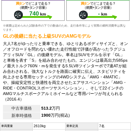
満タン
でどこまで走る？
満タン
でどこまで走る？
（燃費×タンク容量）
（燃費×タンク容量）
740
-
km
km
※燃費は定められた試験条件の下での数値のため、走行条件等により実際の燃料消費率は異な
ります。
GLの後継に当たる上級SUVのAMGモデル
大人7名がゆったりと乗車できる、ゆとりあるボディサイズと、オン
／オフロードを問わない優れた走行性能で評価が高かったラグジュ
アリィSUV「GL」の後継モデル。車名はSUVモデルを示す「GL」
と車格を表す「S」を組み合わせたもの。エンジンは最高出力585ps
／最大トルク760N・mを発生する5.5LV8ツインターボで7速ATが組
み合わされる。強大なトルクを路面に確実に伝え、スタビリティを
向上させる専用セッティングの4WDシステム「AMG・4MATIC」
や、操縦安定性と快適性を両立させたエアサスペンション「AMG・
RIDE・CONTROLスポーツサスペンション」、そして22インチの
AMGマルチスポークアルミホイールなど専用パーツが与えられる
（2016.4）
中古車価格
513.2
万円
1900
万円(税込)
新車時価格
2610kg
7名
車両重量
乗車定員