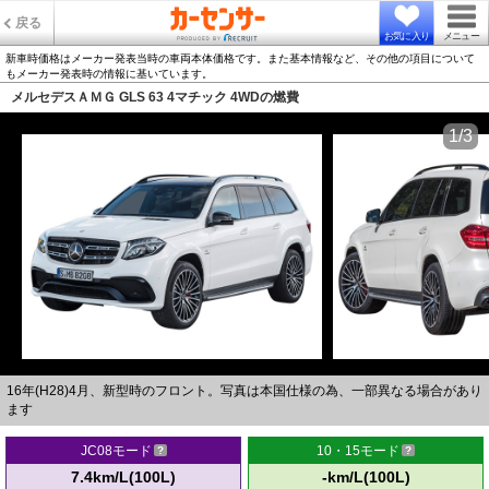
戻る
お気に入り
メニュー
新車時価格はメーカー発表当時の車両本体価格です。また基本情報など、その他の項目について
もメーカー発表時の情報に基いています。
メルセデスＡＭＧ GLS 63 4マチック 4WDの燃費
1/3
16年(H28)4月、新型時のフロント。写真は本国仕様の為、一部異なる場合があり
ます
JC08モード
10・15モード
7.4km/L(100L)
-km/L(100L)