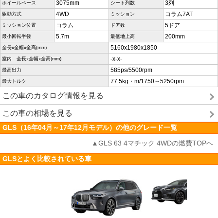
3075mm
3列
ホイールベース
シート列数
4WD
コラム7AT
駆動方式
ミッション
コラム
5ドア
ミッション位置
ドア数
5.7m
200mm
最小回転半径
最低地上高
5160x1980x1850
全長x全幅x全高(mm)
-x-x-
室内 全長x全幅x全高(mm)
585ps/5500rpm
最高出力
77.5kg・m/1750～5250rpm
最大トルク
この車のカタログ情報を見る
この車の相場を見る
GLS（16年04月～17年12月モデル）の他のグレード一覧
▲GLS 63 4マチック 4WDの燃費TOPへ
GLSとよく比較されている車