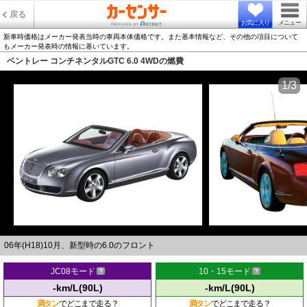
戻る
お気に入り
メニュー
新車時価格はメーカー発表当時の車両本体価格です。また基本情報など、その他の項目について
もメーカー発表時の情報に基いています。
ベントレー コンチネンタルGTC 6.0 4WDの燃費
1/3
06年(H18)10月、新型時の6.0のフロント
JC08モード
10・15モード
-km/L(90L)
-km/L(90L)
満タン
でどこまで走る？
満タン
でどこまで走る？