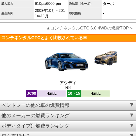
610ps/6000rpm
ターボ
最大出力
過給器（ターボ）
2008年10月～201
-
生産期間
燃費性能
1年11月
▲コンチネンタルGTC 6.0 4WDの燃費TOPへ
コンチネンタルGTCとよく比較されている車
アウディ
R8
JC08
-km/L
10・15
-km/L
ベントレーの他の車の燃費情報
他のメーカーの燃費ランキング
ボディタイプ別燃費ランキング