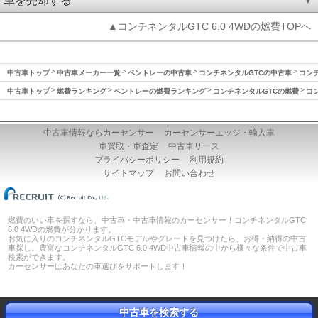
車を売却する
▲コンチネンタルGTC 6.0 4WDの燃費TOPへ
中古車トップ
中古車メーカー一覧
ベントレーの中古車
コンチネンタルGTCの中古車
コンチ
中古車トップ
燃費ランキング
ベントレーの燃費ランキング
コンチネンタルGTCの燃費
コン
中古車情報ならカーセンサー
カーセンサーエッジ・輸入車
車買取・車査定
中古車リース
プライバシーポリシー
利用規約
サイトマップ
お問い合わせ
燃費のいい車を探すなら、中古車・中古車情報のカーセンサー！コンチネンタルGTC
6.0 4WDの燃費が分かります。
お気に入りのコンチネンタルGTCモデルやグレードを見つけたら、お得・納得の中古
車探し。豊富なコンチネンタルGTC 6.0 4WD中古車情報の中から様々な条件で中古車
検索ができます。
カーセンサーはあなたの車選びをサポートします！
中古車を検索する