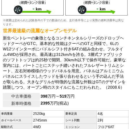
（燃費×タンク容量）
（燃費×タンク容量）
-
-
km
km
※燃費は定められた試験条件の下での数値のため、走行条件等により実際の燃料消費率は異な
ります。
世界最速級の流麗なオープンモデル
新生ベントレーの象徴となるコンチネンタルシリーズのドロップヘ
ッドクーペがGTC。基本的な性能はクーペのGTと同様で、6Lの
W12ツインターボにパドルシフト付き6ATの組み合わせ。フルタイ
ム4WDが採用され、最高速は312km/hを誇る。3層式ファブリック
のソフトトップは約25秒で開閉、30km/h以下で操作可能だ。豪華な
室内には、パートごとにステッチ縫いされたフルレザートリムとシ
ート、左右対称模様のウッドパネルを用意。パネルはアルミニウム
パネルにスライスしたウッドを張り合わせるという手の込んだ手法
が取られる。大きなグリルが特徴的な流麗な外観はGTのデザインを
踏襲しつつ、オープン時のスタイルにもこだわられた。（2008.6）
中古車価格
398
万円～
519
万円
2395
万円(税込)
新車時価格
2520kg
4名
車両重量
乗車定員
2745mm
2列
ホイールベース
シート列数
4WD
フロア6AT
駆動方式
ミッション