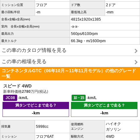
フロア
2ドア
ミッション位置
ドア数
-m
-mm
最小回転半径
最低地上高
4815x1920x1385
全長x全幅x全高(mm)
-x-x-
室内 全長x全幅x全高(mm)
560ps/6100rpm
最高出力
66.3kg・m/1600rpm
最大トルク
この車のカタログ情報を見る
この車の相場を見る
コンチネンタルGTC（06年10月～11年11月モデル）の他のグレード
一覧
スピード 4WD
新車時価格
2780
万円(税込)
JC08
-km/L
10・15
-km/L
満タンでどこまで走る？
満タンでどこまで走る？
-km
-km
ハイオク
使用燃料
5998cc
排気量
エンジン
ガソリン
フロア6AT
4WD
ミッション
駆動方式