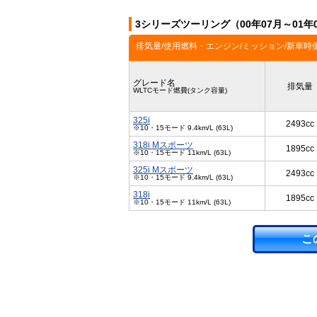
3シリーズツーリング（00年07月～01
排気量/使用燃料・エンジン/ミッション/新車時
グレード名
排気量
WLTCモード燃費(タンク容量)
325i
2493cc
※10・15モード 9.4km/L (63L)
318i Mスポーツ
1895cc
※10・15モード 11km/L (63L)
325i Mスポーツ
2493cc
※10・15モード 9.4km/L (63L)
318i
1895cc
※10・15モード 11km/L (63L)
こ