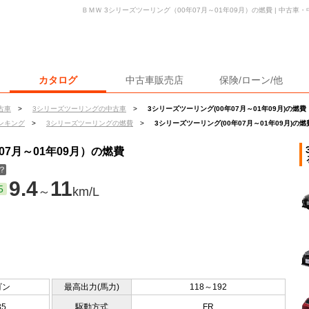
ＢＭＷ 3シリーズツーリング（00年07月～01年09月）の燃費 | 中古
カタログ
中古車販売店
保険/ローン/他
古車
>
3シリーズツーリングの中古車
>
3シリーズツーリング(00年07月～01年09月)の燃費
ンキング
>
3シリーズツーリングの燃費
>
3シリーズツーリング(00年07月～01年09月)の燃
07月～01年09月）の燃費
？
9.4
11
5
～
km/L
ゴン
最高出力(馬力)
118～192
35
駆動方式
FR