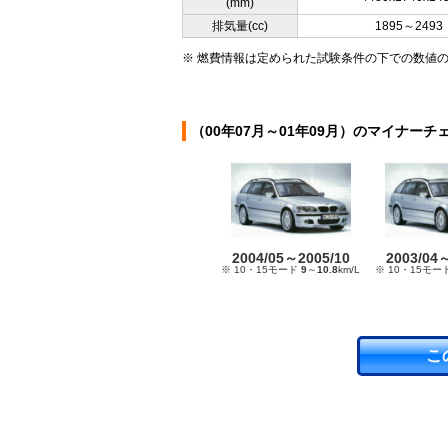
(mm)
排気量(cc)
1895～2493
※ 燃費情報は定められた試験条件の下での数値
（00年07月～01年09月）のマイナーチ
2004/05～2005/10
2003/04
※ 10・15モード
9
～
10.8
km/L
※ 10・15モー
こ