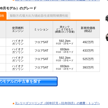
年09月モデル）のグレード
価格
駆動方式/最大出力/過給器/生産期間/燃費性能
満タンで
使用燃料
新車時価格
ミッション
どこまで走る？
エンジン
(税込)
(燃費xタンク容量)
ハイオク
592.2km
フロア5AT
492
万円
ガソリン
※10・15モード
ハイオク
693km
フロア5AT
433
万円
ガソリン
※10・15モード
ハイオク
592.2km
フロア5AT
525
万円
ガソリン
※10・15モード
ハイオク
693km
フロア5AT
393
万円
ガソリン
※10・15モード
のモデルの中古車を探す
3シリーズツーリング（00年07月～01年09月）の燃費・トップヘ