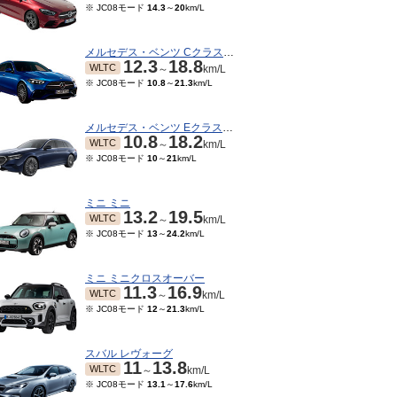
※ JC08モード
14.3
～
20
km/L
メルセデス・ベンツ Cクラスワゴン
12.3
18.8
WLTC
～
km/L
※ JC08モード
10.8
～
21.3
km/L
メルセデス・ベンツ Eクラスワゴン
10.8
18.2
WLTC
～
km/L
※ JC08モード
10
～
21
km/L
ミニ ミニ
13.2
19.5
WLTC
～
km/L
10～2000/06
※ JC08モード
13
～
24.2
km/L
5モード
8.5
～
11
km/L
ミニ ミニクロスオーバー
11.3
16.9
WLTC
～
km/L
※ JC08モード
12
～
21.3
km/L
スバル レヴォーグ
11
13.8
WLTC
～
km/L
※ JC08モード
13.1
～
17.6
km/L