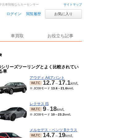
車・中古車情報ならカーセンサー
サイトマップ
ログイン
閲覧履歴
お気に入り
車買取
お役立ち記事
費
3シリーズツーリングとよく比較されてい
る車
アウディ A4アバント
12.7
17.1
WLTC
～
km/L
※ JC08モード
13.6
～
21.6
km/L
レクサス IS
9
18
WLTC
～
km/L
※ JC08モード
10
～
23.2
km/L
メルセデス・ベンツ Bクラス
14.7
19
WLTC
～
km/L