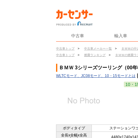
中古車
輸入車
中古車トップ
>
中古車メーカー一覧
>
ＢＭＷの中
中古車トップ
>
燃費ランキング
>
ＢＭＷの燃費ラ
ＢＭＷ 3シリーズツーリング（00年
WLTCモード、JC08モード、10・15モードとは
10・1
ボディタイプ
ステーションワ
全長x全幅x全高
4480x1740x14