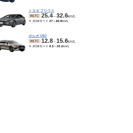
トヨタ プリウス
25.4
32.6
WLTC
～
km/L
※ JC08モード
27
～
40.8
km/L
ボルボ V60
12.8
15.6
WLTC
～
km/L
※ JC08モード
8.5
～
20.2
km/L