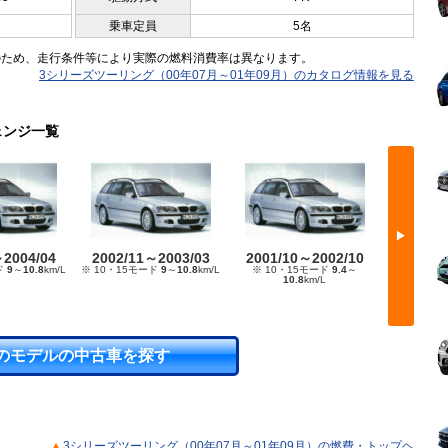
乗車定員
5名
のため、走行条件等により実際の燃料消費率は異なります。
3シリーズツーリング（00年07月～01年09月）のカタログ情報を見る
ェンジ一覧
▶
～2004/04
2002/11～2003/03
2001/10～2002/10
1999/
ド
9
～
10.8
km/L
※ 10・15モード
9
～
10.8
km/L
※ 10・15モード
9.4
～
※ 10・1
10.8
km/L
のモデルの中古車を探す
3シリーズツーリング（00年07月～01年09月）の燃費・トップヘ