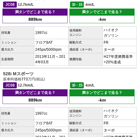
JC08
12.7km/L
10・15
-km/L
満タンでどこまで走る？
満タンでどこまで走る？
889km
-km
ハイオク
使用燃料
1997cc
排気量
エンジン
ガソリン
フロア8AT
FR
ミッション
駆動方式
245ps/5000rpm
ターボ
最大出力
過給器（ターボ）
2013年11月～201
H27年度燃費基準
生産期間
燃費性能
4年03月
+20%達成
528i Mスポーツ
新車時価格
773
万円(税込)
JC08
12.7km/L
10・15
-km/L
満タンでどこまで走る？
満タンでどこまで走る？
889km
-km
ハイオク
使用燃料
1997cc
排気量
エンジン
ガソリン
フロア8AT
FR
ミッション
駆動方式
245ps/5000rpm
ターボ
最大出力
過給器（ターボ）