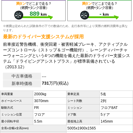
満タン
でどこまで走る？
満タン
でどこまで走る？
（燃費×タンク容量）
（燃費×タンク容量）
889
-
km
km
※燃費は定められた試験条件の下での数値のため、走行条件等により実際の燃料消費率は異な
ります。
最新のドライバー支援システムが採用
前車接近警告機構、衝突回避・被害軽減ブレーキ、アクティブクル
ーズコントロール（ストップ＆ゴー機能付）、レーンディパーチャ
ーウォーニングという4つの機能を備えた最新のドライバー支援シス
テム「ドライビングアシストプラス」が標準装備されている
（2013.12）
中古車価格
---
731
万円(税込)
新車時価格
2000kg
5名
車両重量
乗車定員
3070mm
2列
ホイールベース
シート列数
FR
フロア8AT
駆動方式
ミッション
フロア
5ドア
ミッション位置
ドア数
5.5m
145mm
最小回転半径
最低地上高
5005x1900x1565
全長x全幅x全高(mm)