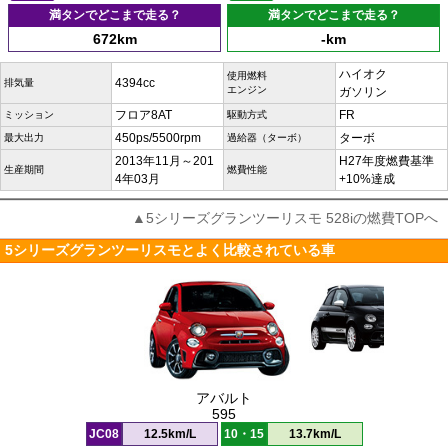
満タンでどこまで走る？
満タンでどこまで走る？
672km
-km
ハイオク
使用燃料
4394cc
排気量
エンジン
ガソリン
フロア8AT
FR
ミッション
駆動方式
450ps/5500rpm
ターボ
最大出力
過給器（ターボ）
2013年11月～201
H27年度燃費基準
生産期間
燃費性能
4年03月
+10%達成
▲5シリーズグランツーリスモ 528iの燃費TOPへ
5シリーズグランツーリスモとよく比較されている車
アバルト
595
JC08
12.5km/L
10・15
13.7km/L