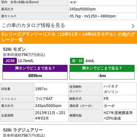
-x-x-
室内 全長x全幅x全高(mm)
245ps/5000rpm
最高出力
35.7kg・m/1250～4800rpm
最大トルク
この車のカタログ情報を見る
5シリーズグランツーリスモ（13年11月～14年03月モデル）の他のグ
レード一覧
528i モダン
新車時価格
756
万円(税込)
JC08
12.7km/L
10・15
-km/L
満タンでどこまで走る？
満タンでどこまで走る？
889km
-km
ハイオク
使用燃料
1997cc
排気量
エンジン
ガソリン
フロア8AT
FR
ミッション
駆動方式
245ps/5000rpm
ターボ
最大出力
過給器（ターボ）
2013年11月～201
H27年度燃費基準
生産期間
燃費性能
4年03月
+20%達成
528i ラグジュアリー
新車時価格
756
万円(税込)