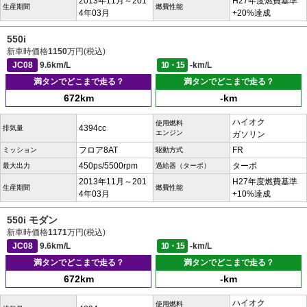
2013年11月～201
H27年度燃費基準
生産期間
燃費性能
4年03月
+20%達成
550i
新車時価格
1150
万円(税込)
JC08
9.6km/L
10・15
-km/L
満タンでどこまで走る？
満タンでどこまで走る？
672km
-km
ハイオク
使用燃料
4394cc
排気量
エンジン
ガソリン
フロア8AT
FR
ミッション
駆動方式
450ps/5500rpm
ターボ
最大出力
過給器（ターボ）
2013年11月～201
H27年度燃費基準
生産期間
燃費性能
4年03月
+10%達成
550i モダン
新車時価格
1171
万円(税込)
JC08
9.6km/L
10・15
-km/L
満タンでどこまで走る？
満タンでどこまで走る？
672km
-km
ハイオク
使用燃料