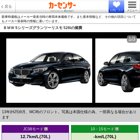
戻る
お気に入り
メニュー
新車時価格はメーカー発表当時の車両本体価格です。また基本情報など、その他の項目について
もメーカー発表時の情報に基いています。
ＢＭＷ 5シリーズグランツーリスモ 528iの燃費
1/3
13年(H25)9月、MC時のフロント。写真は本国仕様の為、一部異なる場合があり
ます
JC08モード
10・15モード
12.7km/L(70L)
-km/L(70L)