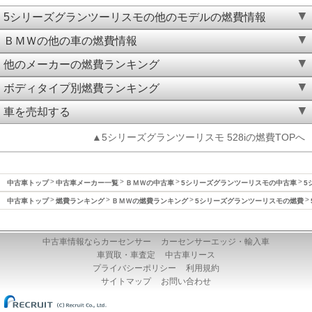
5シリーズグランツーリスモの他のモデルの燃費情報
ＢＭＷの他の車の燃費情報
他のメーカーの燃費ランキング
ボディタイプ別燃費ランキング
車を売却する
▲5シリーズグランツーリスモ 528iの燃費TOPへ
中古車トップ
中古車メーカー一覧
ＢＭＷの中古車
5シリーズグランツーリスモの中古車
5
中古車トップ
燃費ランキング
ＢＭＷの燃費ランキング
5シリーズグランツーリスモの燃費
中古車情報ならカーセンサー
カーセンサーエッジ・輸入車
車買取・車査定
中古車リース
プライバシーポリシー
利用規約
サイトマップ
お問い合わせ