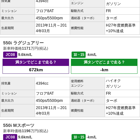
4394cc
排気量
エンジン
ガソリン
フロア8AT
FR
ミッション
駆動方式
450ps/5500rpm
ターボ
最大出力
過給器（ターボ）
2013年11月～201
H27年度燃費基準
生産期間
燃費性能
4年03月
+10%達成
550i ラグジュアリー
新車時価格
1171
万円(税込)
JC08
9.6km/L
10・15
-km/L
満タンでどこまで走る？
満タンでどこまで走る？
672km
-km
ハイオク
使用燃料
4394cc
排気量
エンジン
ガソリン
フロア8AT
FR
ミッション
駆動方式
450ps/5500rpm
ターボ
最大出力
過給器（ターボ）
2013年11月～201
H27年度燃費基準
生産期間
燃費性能
4年03月
+10%達成
550i Mスポーツ
新車時価格
1196
万円(税込)
JC08
9.6km/L
10・15
-km/L