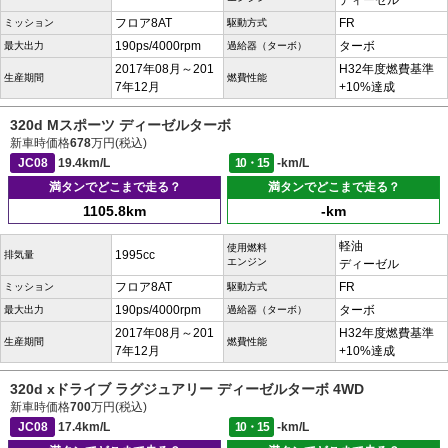
ディーゼル
フロア8AT
FR
ミッション
駆動方式
190ps/4000rpm
ターボ
最大出力
過給器（ターボ）
2017年08月～201
H32年度燃費基準
生産期間
燃費性能
7年12月
+10%達成
320d Mスポーツ ディーゼルターボ
新車時価格
678
万円(税込)
JC08
19.4km/L
10・15
-km/L
満タンでどこまで走る？
満タンでどこまで走る？
1105.8km
-km
軽油
使用燃料
1995cc
排気量
エンジン
ディーゼル
フロア8AT
FR
ミッション
駆動方式
190ps/4000rpm
ターボ
最大出力
過給器（ターボ）
2017年08月～201
H32年度燃費基準
生産期間
燃費性能
7年12月
+10%達成
320d xドライブ ラグジュアリー ディーゼルターボ 4WD
新車時価格
700
万円(税込)
JC08
17.4km/L
10・15
-km/L