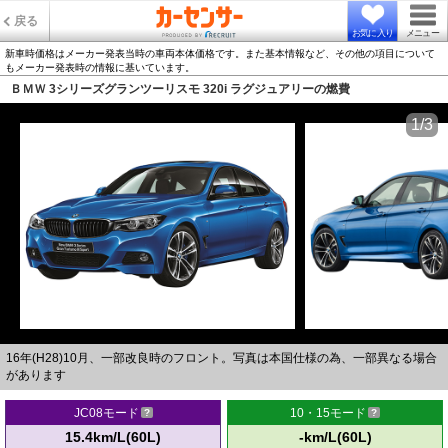
戻る
お気に入り
メニュー
新車時価格はメーカー発表当時の車両本体価格です。また基本情報など、その他の項目について
もメーカー発表時の情報に基いています。
ＢＭＷ 3シリーズグランツーリスモ 320i ラグジュアリーの燃費
1/3
16年(H28)10月、一部改良時のフロント。写真は本国仕様の為、一部異なる場合
があります
JC08モード
10・15モード
15.4km/L(60L)
-km/L(60L)