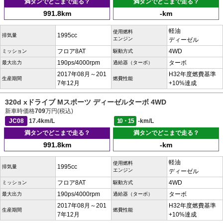
満タンでどこまで走る？
満タンでどこまで走る？
991.8km
-km
軽油
使用燃料
1995cc
排気量
エンジン
ディーゼル
フロア8AT
4WD
ミッション
駆動方式
190ps/4000rpm
ターボ
最大出力
過給器（ターボ）
2017年08月～201
H32年度燃費基準
生産期間
燃費性能
7年12月
+10%達成
320d xドライブ Mスポーツ ディーゼルターボ 4WD
新車時価格
709
万円(税込)
JC08
17.4km/L
10・15
-km/L
満タンでどこまで走る？
満タンでどこまで走る？
991.8km
-km
軽油
使用燃料
1995cc
排気量
エンジン
ディーゼル
フロア8AT
4WD
ミッション
駆動方式
190ps/4000rpm
ターボ
最大出力
過給器（ターボ）
2017年08月～201
H32年度燃費基準
生産期間
燃費性能
7年12月
+10%達成