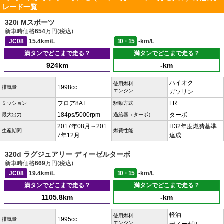
レード一覧
320i Mスポーツ
新車時価格
654
万円(税込)
JC08
15.4km/L
10・15
-km/L
満タンでどこまで走る？
満タンでどこまで走る？
924km
-km
ハイオク
使用燃料
1998cc
排気量
エンジン
ガソリン
フロア8AT
FR
ミッション
駆動方式
184ps/5000rpm
ターボ
最大出力
過給器（ターボ）
2017年08月～201
H32年度燃費基準
生産期間
燃費性能
7年12月
達成
320d ラグジュアリー ディーゼルターボ
新車時価格
669
万円(税込)
JC08
19.4km/L
10・15
-km/L
満タンでどこまで走る？
満タンでどこまで走る？
1105.8km
-km
軽油
使用燃料
1995cc
排気量
エンジン