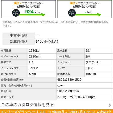
満タン
でどこまで走る？
満タン
でどこまで走る？
（燃費×タンク容量）
（燃費×タンク容量）
924
-
km
km
※燃費は定められた試験条件の下での数値のため、走行条件等により実際の燃料消費率は異な
ります。
中古車価格
---
645
万円(税込)
新車時価格
1730kg
5名
車両重量
乗車定員
2920mm
2列
ホイールベース
シート列数
FR
フロア8AT
駆動方式
ミッション
フロア
5ドア
ミッション位置
ドア数
5.6m
165mm
最小回転半径
最低地上高
4825x1830x1510
全長x全幅x全高(mm)
-x-x-
室内 全長x全幅x全高(mm)
184ps/5000rpm
最高出力
27.5kg・m/1350～4600rpm
最大トルク
この車のカタログ情報を見る
3シリーズグランツーリスモ（17年08月～17年12月モデル）の他のグ