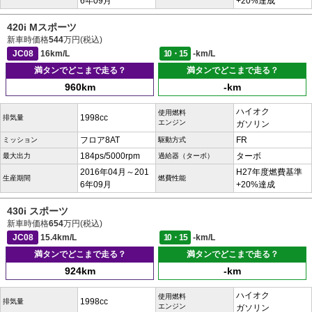
6年09月
+20%達成
420i Mスポーツ
新車時価格
544
万円(税込)
JC08
16km/L
10・15
-km/L
満タンでどこまで走る？
満タンでどこまで走る？
960km
-km
ハイオク
使用燃料
1998cc
排気量
エンジン
ガソリン
フロア8AT
FR
ミッション
駆動方式
184ps/5000rpm
ターボ
最大出力
過給器（ターボ）
2016年04月～201
H27年度燃費基準
生産期間
燃費性能
6年09月
+20%達成
430i スポーツ
新車時価格
654
万円(税込)
JC08
15.4km/L
10・15
-km/L
満タンでどこまで走る？
満タンでどこまで走る？
924km
-km
ハイオク
使用燃料
1998cc
排気量
エンジン
ガソリン