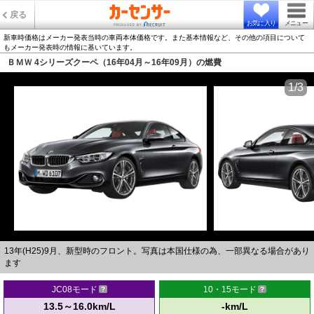
戻る
お気に入り
メニュー
新車時価格はメーカー発表当時の車両本体価格です。また基本情報など、その他の項目について
もメーカー発表時の情報に基いています。
ＢＭＷ 4シリーズクーペ（16年04月～16年09月）の燃費
1/3
13年(H25)9月、新型時のフロント。写真は本国仕様の為、一部異なる場合があり
ます
JC08モード
10・15モード
13.5～16.0km/L
-km/L