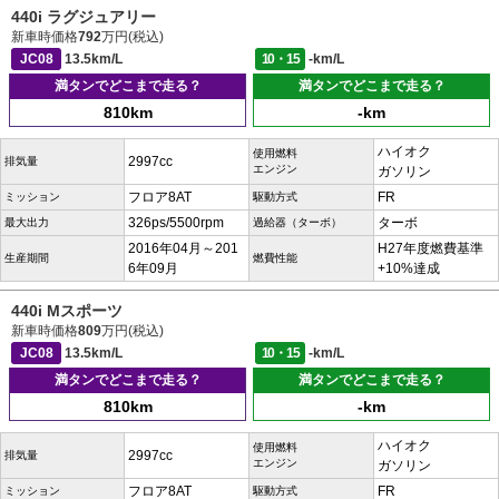
440i ラグジュアリー
新車時価格
792
万円(税込)
JC08
13.5km/L
10・15
-km/L
満タンでどこまで走る？
満タンでどこまで走る？
810km
-km
ハイオク
使用燃料
2997cc
排気量
エンジン
ガソリン
フロア8AT
FR
ミッション
駆動方式
326ps/5500rpm
ターボ
最大出力
過給器（ターボ）
2016年04月～201
H27年度燃費基準
生産期間
燃費性能
6年09月
+10%達成
440i Mスポーツ
新車時価格
809
万円(税込)
JC08
13.5km/L
10・15
-km/L
満タンでどこまで走る？
満タンでどこまで走る？
810km
-km
ハイオク
使用燃料
2997cc
排気量
エンジン
ガソリン
フロア8AT
FR
ミッション
駆動方式