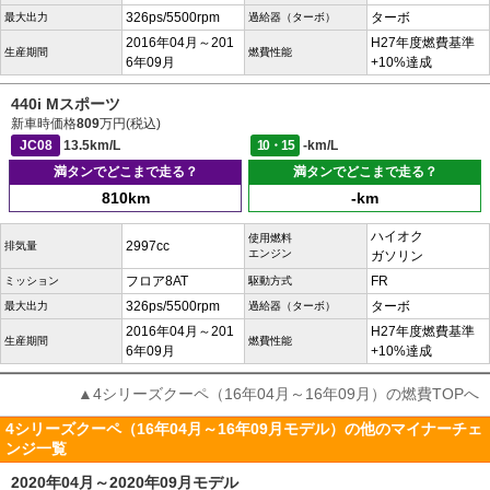
326ps/5500rpm
ターボ
最大出力
過給器（ターボ）
2016年04月～201
H27年度燃費基準
生産期間
燃費性能
6年09月
+10%達成
440i Mスポーツ
新車時価格
809
万円(税込)
JC08
13.5km/L
10・15
-km/L
満タンでどこまで走る？
満タンでどこまで走る？
810km
-km
ハイオク
使用燃料
2997cc
排気量
エンジン
ガソリン
フロア8AT
FR
ミッション
駆動方式
326ps/5500rpm
ターボ
最大出力
過給器（ターボ）
2016年04月～201
H27年度燃費基準
生産期間
燃費性能
6年09月
+10%達成
▲4シリーズクーペ（16年04月～16年09月）の燃費TOPへ
4シリーズクーペ（16年04月～16年09月モデル）の他のマイナーチェ
ンジ一覧
2020年04月～2020年09月モデル