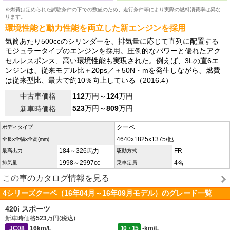
※燃費は定められた試験条件の下での数値のため、走行条件等により実際の燃料消費率は異な
ります。
環境性能と動力性能を両立した新エンジンを採用
気筒あたり500ccのシリンダーを、排気量に応じて直列に配置する
モジュラータイプのエンジンを採用。圧倒的なパワーと優れたアク
セルレスポンス、高い環境性能も実現された。例えば、3Lの直6エ
ンジンは、従来モデル比＋20ps／＋50N・mを発生しながら、燃費
は従来型比、最大で約10％向上している（2016.4）
中古車価格
112
万円～
124
万円
523
万円～
809
万円
新車時価格
クーペ
ボディタイプ
4640x1825x1375/他
全長x全幅x全高(mm)
184～326馬力
FR
最高出力
駆動方式
1998～2997cc
4名
排気量
乗車定員
この車のカタログ情報を見る
4シリーズクーペ（16年04月～16年09月モデル）のグレード一覧
420i スポーツ
新車時価格
523
万円(税込)
JC08
16km/L
10・15
-km/L