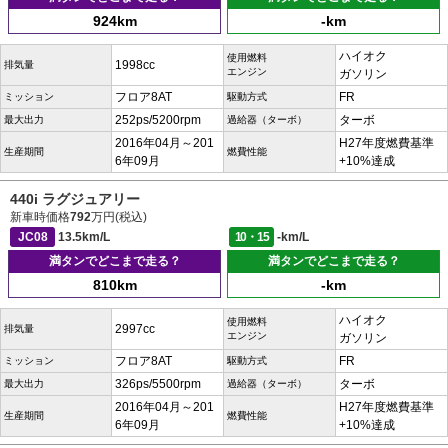
924km
-km
ハイオク
使用燃料
1998cc
排気量
エンジン
ガソリン
フロア8AT
FR
ミッション
駆動方式
252ps/5200rpm
ターボ
最大出力
過給器（ターボ）
2016年04月～201
H27年度燃費基準
生産期間
燃費性能
6年09月
+10%達成
440i ラグジュアリー
新車時価格
792
万円(税込)
JC08
13.5km/L
10・15
-km/L
満タンでどこまで走る？
満タンでどこまで走る？
810km
-km
ハイオク
使用燃料
2997cc
排気量
エンジン
ガソリン
フロア8AT
FR
ミッション
駆動方式
326ps/5500rpm
ターボ
最大出力
過給器（ターボ）
2016年04月～201
H27年度燃費基準
生産期間
燃費性能
6年09月
+10%達成