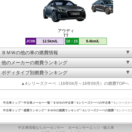
アウディ
TT
JC08
12.5km/L
10・15
9.4km/L
ＢＭＷの他の車の燃費情報
他のメーカーの燃費ランキング
ボディタイプ別燃費ランキング
▲4シリーズクーペ（16年04月～16年09月）の燃費TOPへ
中古車トップ
中古車メーカー一覧
ＢＭＷの中古車
4シリーズクーペの中古車
4シリーズクー
中古車トップ
燃費ランキング
ＢＭＷの燃費ランキング
4シリーズクーペの燃費
4シリーズク
中古車情報ならカーセンサー
カーセンサーエッジ・輸入車