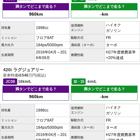
満タンでどこまで走る？
満タンでどこまで走る？
960km
-km
ハイオク
使用燃料
1998cc
排気量
エンジン
ガソリン
フロア8AT
FR
ミッション
駆動方式
184ps/5000rpm
ターボ
最大出力
過給器（ターボ）
2016年04月～201
H27年度燃費基準
生産期間
燃費性能
6年09月
+20%達成
420i ラグジュアリー
新車時価格
546
万円(税込)
JC08
16km/L
10・15
-km/L
満タンでどこまで走る？
満タンでどこまで走る？
960km
-km
ハイオク
使用燃料
1998cc
排気量
エンジン
ガソリン
フロア8AT
FR
ミッション
駆動方式
184ps/5000rpm
ターボ
最大出力
過給器（ターボ）
2016年04月～201
H27年度燃費基準
生産期間
燃費性能