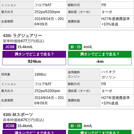
フロア8AT
FR
ミッション
駆動方式
252ps/5200rpm
ターボ
最大出力
過給器（ターボ）
2016年04月～201
H27年度燃費基準
生産期間
燃費性能
6年09月
+10%達成
430i ラグジュアリー
新車時価格
677
万円(税込)
JC08
15.4km/L
10・15
-km/L
満タンでどこまで走る？
満タンでどこまで走る？
924km
-km
ハイオク
使用燃料
1998cc
排気量
エンジン
ガソリン
フロア8AT
FR
ミッション
駆動方式
252ps/5200rpm
ターボ
最大出力
過給器（ターボ）
2016年04月～201
H27年度燃費基準
生産期間
燃費性能
6年09月
+10%達成
430i Mスポーツ
新車時価格
675
万円(税込)
JC08
15.4km/L
10・15
-km/L
満タンでどこまで走る？
満タンでどこまで走る？