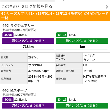
この車のカタログ情報を見る
4シリーズカブリオレ（18年01月～18年12月モデル）の他のグレード
一覧
440i ラグジュアリー
新車時価格
952
万円(税込)
JC08
12.3km/L
10・15
-km/L
満タンでどこまで走る？
満タンでどこまで走る？
738km
-km
ハイオク
使用燃料
2997cc
排気量
エンジン
ガソリン
フロア8AT
FR
ミッション
駆動方式
326ps/5500rpm
ターボ
最大出力
過給器（ターボ）
2018年01月～201
H27年度燃費基準
生産期間
燃費性能
8年12月
+20%達成
440i Mスポーツ
新車時価格
970
万円(税込)
JC08
12.3km/L
10・15
-km/L
満タンでどこまで走る？
満タンでどこまで走る？