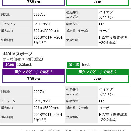
738km
-km
ハイオク
使用燃料
2997cc
排気量
エンジン
ガソリン
フロア8AT
FR
ミッション
駆動方式
326ps/5500rpm
ターボ
最大出力
過給器（ターボ）
2018年01月～201
H27年度燃費基準
生産期間
燃費性能
8年12月
+20%達成
440i Mスポーツ
新車時価格
970
万円(税込)
JC08
12.3km/L
10・15
-km/L
満タンでどこまで走る？
満タンでどこまで走る？
738km
-km
ハイオク
使用燃料
2997cc
排気量
エンジン
ガソリン
フロア8AT
FR
ミッション
駆動方式
326ps/5500rpm
ターボ
最大出力
過給器（ターボ）
2018年01月～201
H27年度燃費基準
生産期間
燃費性能
8年12月
+20%達成