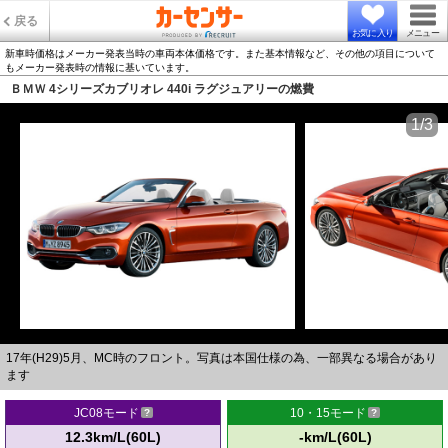
戻る
お気に入り
メニュー
新車時価格はメーカー発表当時の車両本体価格です。また基本情報など、その他の項目について
もメーカー発表時の情報に基いています。
ＢＭＷ 4シリーズカブリオレ 440i ラグジュアリーの燃費
1/3
17年(H29)5月、MC時のフロント。写真は本国仕様の為、一部異なる場合があり
ます
JC08モード
10・15モード
12.3km/L(60L)
-km/L(60L)