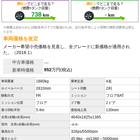
満タン
でどこまで走る？
満タン
でどこまで走る？
（燃費×タンク容量）
（燃費×タンク容量）
738
-
km
km
※燃費は定められた試験条件の下での数値のため、走行条件等により実際の燃料消費率は異な
ります。
車両価格を改定
メーカー希望小売価格を見直し、全グレードに新価格が適用され
た。（2018.1）
中古車価格
---
952
万円(税込)
新車時価格
1880kg
4名
車両重量
乗車定員
2810mm
2列
ホイールベース
シート列数
FR
フロア8AT
駆動方式
ミッション
フロア
2ドア
ミッション位置
ドア数
5.4m
130mm
最小回転半径
最低地上高
4640x1825x1385
全長x全幅x全高(mm)
-x-x-
室内 全長x全幅x全高(mm)
326ps/5500rpm
最高出力
45.9kg・m/1380～5000rpm
最大トルク