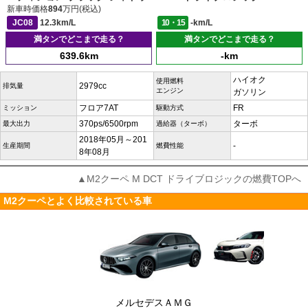
新車時価格
894
万円(税込)
JC08
12.3km/L
10・15
-km/L
満タンでどこまで走る？
満タンでどこまで走る？
639.6km
-km
ハイオク
使用燃料
2979cc
排気量
エンジン
ガソリン
フロア7AT
FR
ミッション
駆動方式
370ps/6500rpm
ターボ
最大出力
過給器（ターボ）
2018年05月～201
-
生産期間
燃費性能
8年08月
▲M2クーペ M DCT ドライブロジックの燃費TOPへ
M2クーペとよく比較されている車
メルセデスＡＭＧ