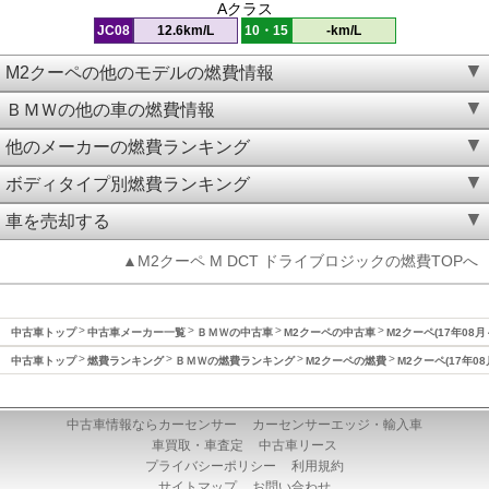
Aクラス
JC08
12.6km/L
10・15
-km/L
M2クーペの他のモデルの燃費情報
ＢＭＷの他の車の燃費情報
他のメーカーの燃費ランキング
ボディタイプ別燃費ランキング
車を売却する
▲M2クーペ M DCT ドライブロジックの燃費TOPへ
中古車トップ
中古車メーカー一覧
ＢＭＷの中古車
M2クーペの中古車
M2クーペ(17年08月
中古車トップ
燃費ランキング
ＢＭＷの燃費ランキング
M2クーペの燃費
M2クーペ(17年0
中古車情報ならカーセンサー
カーセンサーエッジ・輸入車
車買取・車査定
中古車リース
プライバシーポリシー
利用規約
サイトマップ
お問い合わせ