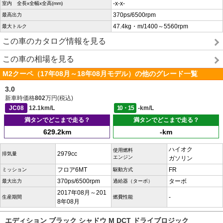
-x-x-
室内 全長x全幅x全高(mm)
370ps/6500rpm
最高出力
47.4kg・m/1400～5560rpm
最大トルク
この車のカタログ情報を見る
この車の相場を見る
M2クーペ（17年08月～18年08月モデル）の他のグレード一覧
3.0
新車時価格
802
万円(税込)
JC08
12.1km/L
10・15
-km/L
満タンでどこまで走る？
満タンでどこまで走る？
629.2km
-km
ハイオク
使用燃料
2979cc
排気量
エンジン
ガソリン
フロア6MT
FR
ミッション
駆動方式
370ps/6500rpm
ターボ
最大出力
過給器（ターボ）
2017年08月～201
-
生産期間
燃費性能
8年08月
エディション ブラック シャドウ M DCT ドライブロジック