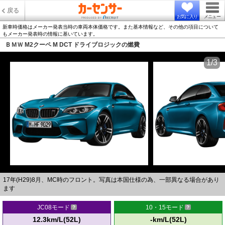
戻る
お気に入り
メニュー
新車時価格はメーカー発表当時の車両本体価格です。また基本情報など、その他の項目について
もメーカー発表時の情報に基いています。
ＢＭＷ M2クーペ M DCT ドライブロジックの燃費
1/3
17年(H29)8月、MC時のフロント。写真は本国仕様の為、一部異なる場合があり
ます
JC08モード
10・15モード
12.3km/L(52L)
-km/L(52L)