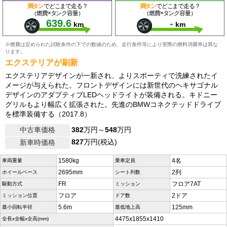
満タン
でどこまで走る？
満タン
でどこまで走る？
（燃費×タンク容量）
（燃費×タンク容量）
639.6
-
km
km
※燃費は定められた試験条件の下での数値のため、走行条件等により実際の燃料消費率は異な
ります。
エクステリアが刷新
エクステリアデザインが一新され、よりスポーティで洗練されたイ
メージが与えられた。フロントデザインには新世代のヘキサゴナル
デザインのアダプティブLEDヘッドライトが装備される。キドニー
グリルもより幅広く拡張された。先進のBMWコネクテッドドライブ
を標準装備する（2017.8）
中古車価格
382
万円～
548
万円
827
万円(税込)
新車時価格
1580kg
4名
車両重量
乗車定員
2695mm
2列
ホイールベース
シート列数
FR
フロア7AT
駆動方式
ミッション
フロア
2ドア
ミッション位置
ドア数
5.6m
125mm
最小回転半径
最低地上高
4475x1855x1410
全長x全幅x全高(mm)